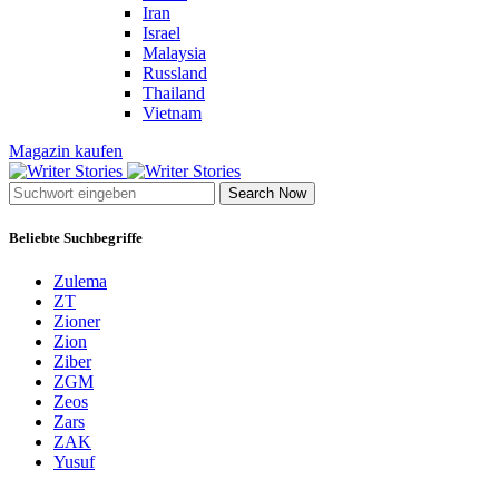
Iran
Israel
Malaysia
Russland
Thailand
Vietnam
Magazin kaufen
Search Now
Beliebte Suchbegriffe
Zulema
ZT
Zioner
Zion
Ziber
ZGM
Zeos
Zars
ZAK
Yusuf