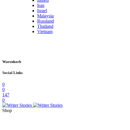
Indien
Iran
Israel
Malaysia
Russland
Thailand
Vietnam
Warenkorb
Social Links
0
0
147
0
Shop