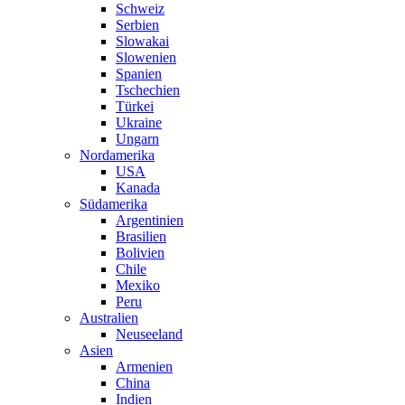
Schweiz
Serbien
Slowakai
Slowenien
Spanien
Tschechien
Türkei
Ukraine
Ungarn
Nordamerika
USA
Kanada
Südamerika
Argentinien
Brasilien
Bolivien
Chile
Mexiko
Peru
Australien
Neuseeland
Asien
Armenien
China
Indien