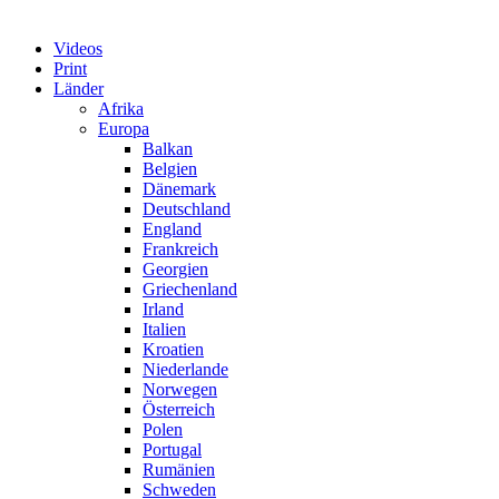
Videos
Print
Länder
Afrika
Europa
Balkan
Belgien
Dänemark
Deutschland
England
Frankreich
Georgien
Griechenland
Irland
Italien
Kroatien
Niederlande
Norwegen
Österreich
Polen
Portugal
Rumänien
Schweden