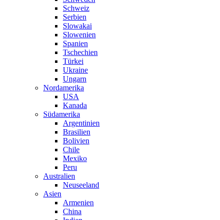
Schweiz
Serbien
Slowakai
Slowenien
Spanien
Tschechien
Türkei
Ukraine
Ungarn
Nordamerika
USA
Kanada
Südamerika
Argentinien
Brasilien
Bolivien
Chile
Mexiko
Peru
Australien
Neuseeland
Asien
Armenien
China