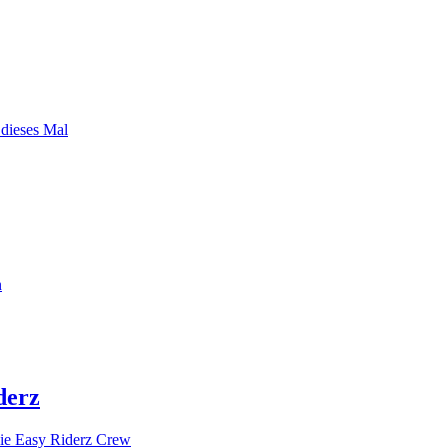
 dieses Mal
n
derz
ie Easy Riderz Crew