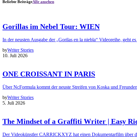
Beliebte Beiträge
Alle ansehen
Gorillas im Nebel Tour: WIEN
In der neusten Ausgabe der „Gorilas en la niebla“ Videoreihe, geht es
by
Writer Stories
10. Juli 2026
ONE CROISSANT IN PARIS
Über NcFormula kommt der neuste Streifen von Koska und Freunde
by
Writer Stories
5. Juli 2026
The Mindset of a Graffiti Writer | Easy Ri
Der Videokünstler CARRICKXYZ hat einen Dokumentarfilm über d