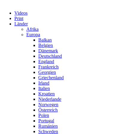
Videos
Print
Länder
Afrika
Europa
Balkan
Belgien
Dänemark
Deutschland
England
Frankreich
Georgien
Griechenland
Irland
Italien
Kroatien
Niederlande
Norwegen
Österreich
Polen
Portugal
Rumänien
Schweden