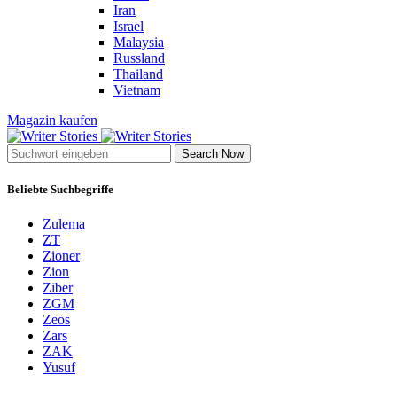
Iran
Israel
Malaysia
Russland
Thailand
Vietnam
Magazin kaufen
Search Now
Beliebte Suchbegriffe
Zulema
ZT
Zioner
Zion
Ziber
ZGM
Zeos
Zars
ZAK
Yusuf