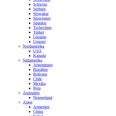
Schweiz
Serbien
Slowakai
Slowenien
Spanien
Tschechien
Türkei
Ukraine
Ungarn
Nordamerika
USA
Kanada
Südamerika
Argentinien
Brasilien
Bolivien
Chile
Mexiko
Peru
Australien
Neuseeland
Asien
Armenien
China