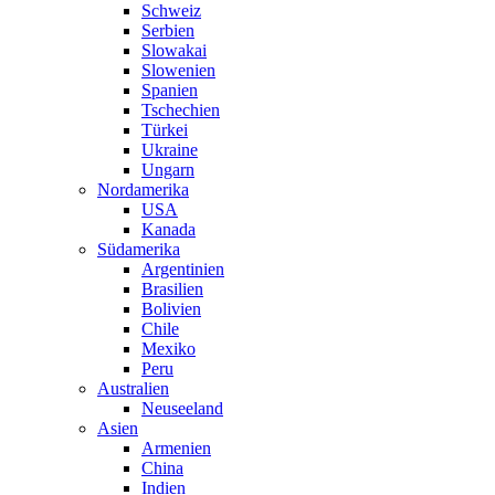
Schweiz
Serbien
Slowakai
Slowenien
Spanien
Tschechien
Türkei
Ukraine
Ungarn
Nordamerika
USA
Kanada
Südamerika
Argentinien
Brasilien
Bolivien
Chile
Mexiko
Peru
Australien
Neuseeland
Asien
Armenien
China
Indien