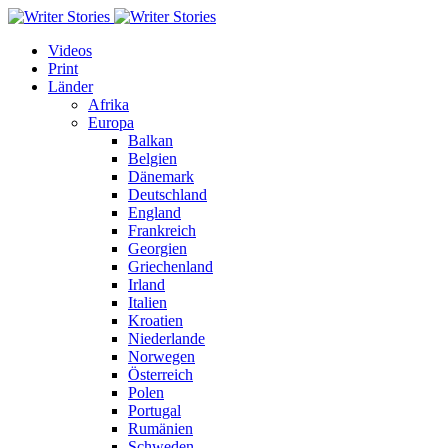
Videos
Print
Länder
Afrika
Europa
Balkan
Belgien
Dänemark
Deutschland
England
Frankreich
Georgien
Griechenland
Irland
Italien
Kroatien
Niederlande
Norwegen
Österreich
Polen
Portugal
Rumänien
Schweden