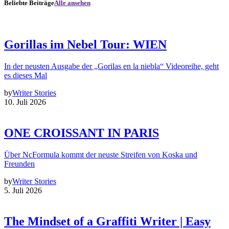
Beliebte Beiträge
Alle ansehen
Gorillas im Nebel Tour: WIEN
In der neusten Ausgabe der „Gorilas en la niebla“ Videoreihe, geht
es dieses Mal
by
Writer Stories
10. Juli 2026
ONE CROISSANT IN PARIS
Über NcFormula kommt der neuste Streifen von Koska und
Freunden
by
Writer Stories
5. Juli 2026
The Mindset of a Graffiti Writer | Easy