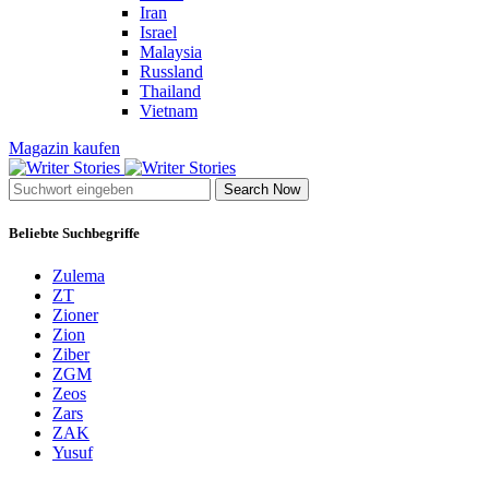
Iran
Israel
Malaysia
Russland
Thailand
Vietnam
Magazin kaufen
Search Now
Beliebte Suchbegriffe
Zulema
ZT
Zioner
Zion
Ziber
ZGM
Zeos
Zars
ZAK
Yusuf