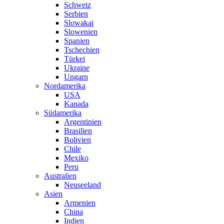
Schweiz
Serbien
Slowakai
Slowenien
Spanien
Tschechien
Türkei
Ukraine
Ungarn
Nordamerika
USA
Kanada
Südamerika
Argentinien
Brasilien
Bolivien
Chile
Mexiko
Peru
Australien
Neuseeland
Asien
Armenien
China
Indien