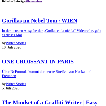
Beliebte Beiträge
Alle ansehen
Gorillas im Nebel Tour: WIEN
In der neusten Ausgabe der „Gorilas en la niebla“ Videoreihe, geht
es dieses Mal
by
Writer Stories
10. Juli 2026
ONE CROISSANT IN PARIS
Über NcFormula kommt der neuste Streifen von Koska und
Freunden
by
Writer Stories
5. Juli 2026
The Mindset of a Graffiti Writer | Easy