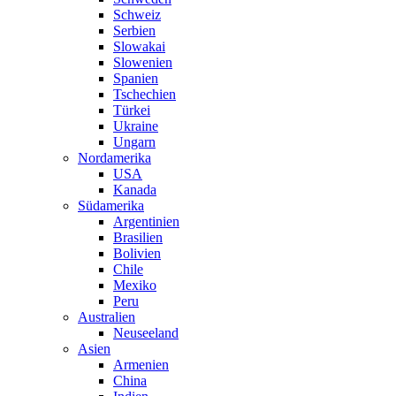
Schweiz
Serbien
Slowakai
Slowenien
Spanien
Tschechien
Türkei
Ukraine
Ungarn
Nordamerika
USA
Kanada
Südamerika
Argentinien
Brasilien
Bolivien
Chile
Mexiko
Peru
Australien
Neuseeland
Asien
Armenien
China