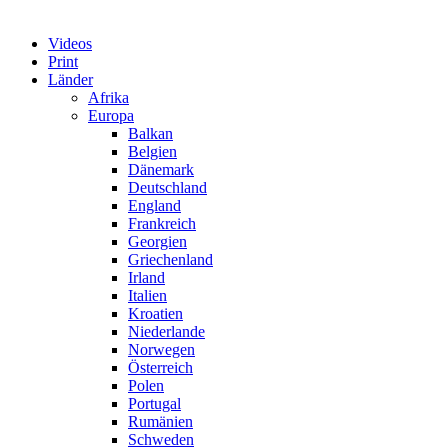
Videos
Print
Länder
Afrika
Europa
Balkan
Belgien
Dänemark
Deutschland
England
Frankreich
Georgien
Griechenland
Irland
Italien
Kroatien
Niederlande
Norwegen
Österreich
Polen
Portugal
Rumänien
Schweden