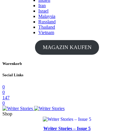
Indien
Iran
Israel
Malaysia
Russland
Thailand
Vietnam
MAGAZIN KAUFEN
Warenkorb
Social Links
0
0
147
0
Shop
Writer Stories – Issue 5