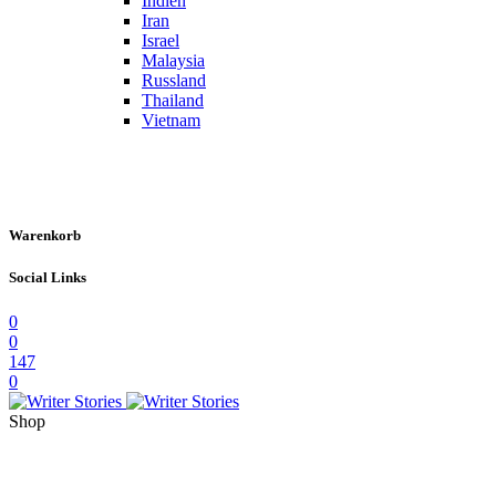
Indien
Iran
Israel
Malaysia
Russland
Thailand
Vietnam
Warenkorb
Social Links
0
0
147
0
Shop