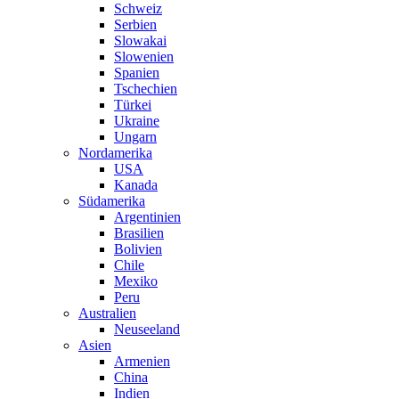
Schweiz
Serbien
Slowakai
Slowenien
Spanien
Tschechien
Türkei
Ukraine
Ungarn
Nordamerika
USA
Kanada
Südamerika
Argentinien
Brasilien
Bolivien
Chile
Mexiko
Peru
Australien
Neuseeland
Asien
Armenien
China
Indien