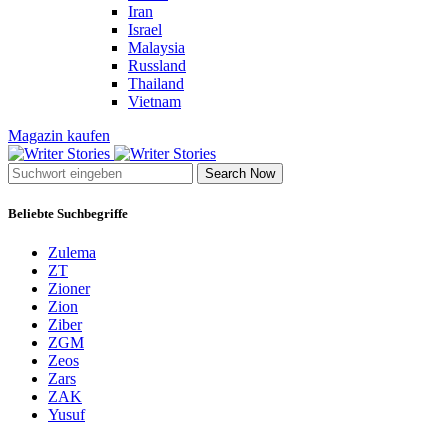
Iran
Israel
Malaysia
Russland
Thailand
Vietnam
Magazin kaufen
Search Now
Beliebte Suchbegriffe
Zulema
ZT
Zioner
Zion
Ziber
ZGM
Zeos
Zars
ZAK
Yusuf