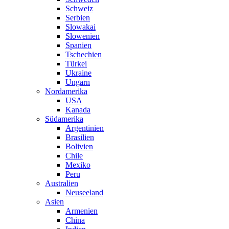
Schweiz
Serbien
Slowakai
Slowenien
Spanien
Tschechien
Türkei
Ukraine
Ungarn
Nordamerika
USA
Kanada
Südamerika
Argentinien
Brasilien
Bolivien
Chile
Mexiko
Peru
Australien
Neuseeland
Asien
Armenien
China