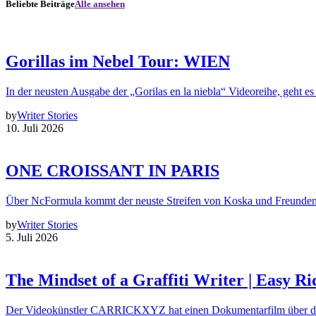
Beliebte Beiträge
Alle ansehen
Gorillas im Nebel Tour: WIEN
In der neusten Ausgabe der „Gorilas en la niebla“ Videoreihe, geht es
by
Writer Stories
10. Juli 2026
ONE CROISSANT IN PARIS
Über NcFormula kommt der neuste Streifen von Koska und Freunde
by
Writer Stories
5. Juli 2026
The Mindset of a Graffiti Writer | Easy Ri
Der Videokünstler CARRICKXYZ hat einen Dokumentarfilm über d