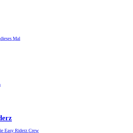
 dieses Mal
n
derz
ie Easy Riderz Crew