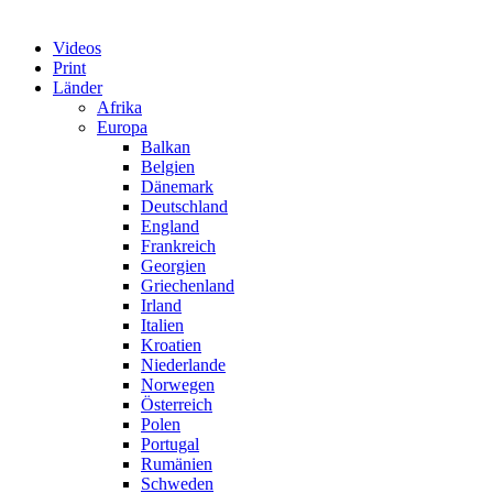
Videos
Print
Länder
Afrika
Europa
Balkan
Belgien
Dänemark
Deutschland
England
Frankreich
Georgien
Griechenland
Irland
Italien
Kroatien
Niederlande
Norwegen
Österreich
Polen
Portugal
Rumänien
Schweden