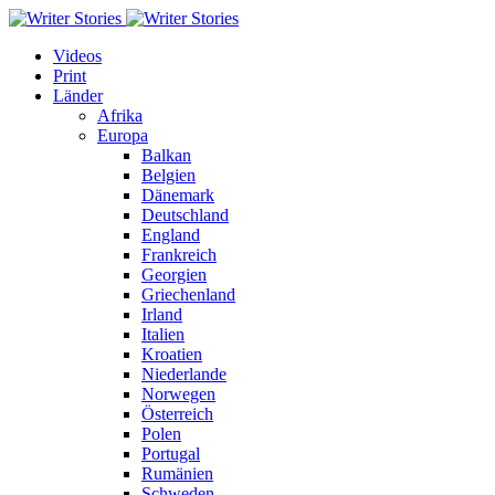
Videos
Print
Länder
Afrika
Europa
Balkan
Belgien
Dänemark
Deutschland
England
Frankreich
Georgien
Griechenland
Irland
Italien
Kroatien
Niederlande
Norwegen
Österreich
Polen
Portugal
Rumänien
Schweden