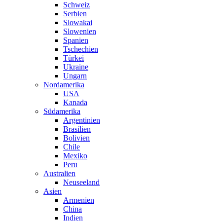
Schweiz
Serbien
Slowakai
Slowenien
Spanien
Tschechien
Türkei
Ukraine
Ungarn
Nordamerika
USA
Kanada
Südamerika
Argentinien
Brasilien
Bolivien
Chile
Mexiko
Peru
Australien
Neuseeland
Asien
Armenien
China
Indien