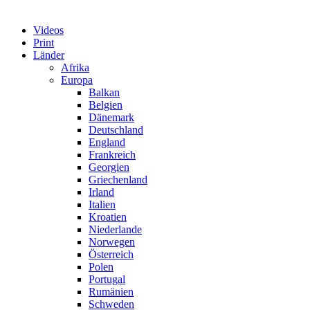
Videos
Print
Länder
Afrika
Europa
Balkan
Belgien
Dänemark
Deutschland
England
Frankreich
Georgien
Griechenland
Irland
Italien
Kroatien
Niederlande
Norwegen
Österreich
Polen
Portugal
Rumänien
Schweden