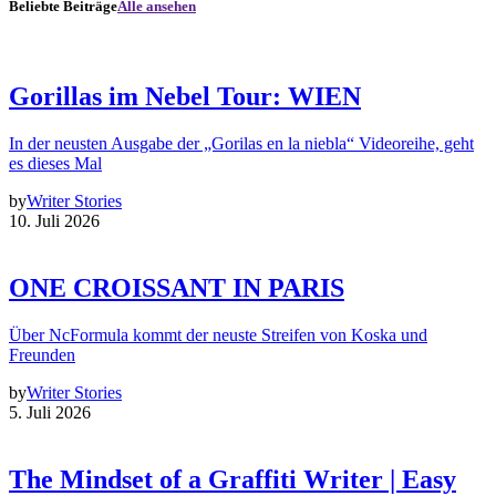
Beliebte Beiträge
Alle ansehen
Gorillas im Nebel Tour: WIEN
In der neusten Ausgabe der „Gorilas en la niebla“ Videoreihe, geht
es dieses Mal
by
Writer Stories
10. Juli 2026
ONE CROISSANT IN PARIS
Über NcFormula kommt der neuste Streifen von Koska und
Freunden
by
Writer Stories
5. Juli 2026
The Mindset of a Graffiti Writer | Easy