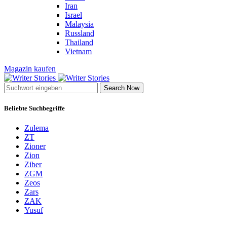
Iran
Israel
Malaysia
Russland
Thailand
Vietnam
Magazin kaufen
Search Now
Beliebte Suchbegriffe
Zulema
ZT
Zioner
Zion
Ziber
ZGM
Zeos
Zars
ZAK
Yusuf