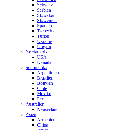
Schweiz
Serbien
Slowakai
Slowenien
Spanien
Tschechien
Türkei
Ukraine
Ungarn
Nordamerika
USA
Kanada
Südamerika
Argentinien
Brasilien
Bolivien
Chile
Mexiko
Peru
Australien
Neuseeland
Asien
Armenien
China