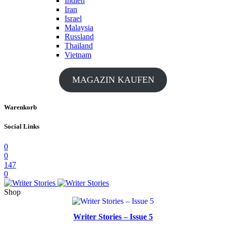
Indien
Iran
Israel
Malaysia
Russland
Thailand
Vietnam
MAGAZIN KAUFEN
Warenkorb
Social Links
0
0
147
0
Shop
Writer Stories – Issue 5