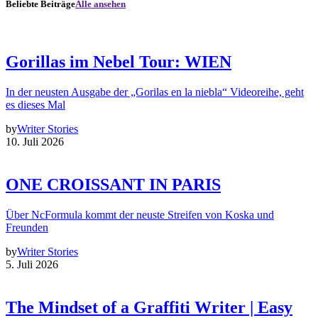
Beliebte Beiträge
Alle ansehen
Gorillas im Nebel Tour: WIEN
In der neusten Ausgabe der „Gorilas en la niebla“ Videoreihe, geht
es dieses Mal
by
Writer Stories
10. Juli 2026
ONE CROISSANT IN PARIS
Über NcFormula kommt der neuste Streifen von Koska und
Freunden
by
Writer Stories
5. Juli 2026
The Mindset of a Graffiti Writer | Easy