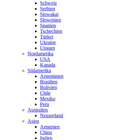
Schweiz
Serbien
Slowakai
Slowenien
Spanien
Tschechien
Türkei
Ukraine
Ungarn
Nordamerika
USA
Kanada
Südamerika
Argentinien
Brasilien
Bolivien
Chile
Mexiko
Peru
Australien
Neuseeland
Asien
Armenien
China
Indien