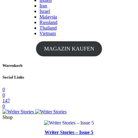
Indien
Iran
Israel
Malaysia
Russland
Thailand
Vietnam
MAGAZIN KAUFEN
Warenkorb
Social Links
0
0
147
0
Shop
Writer Stories – Issue 5