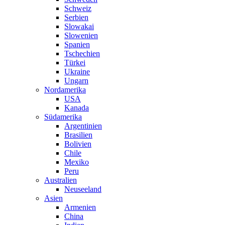
Schweiz
Serbien
Slowakai
Slowenien
Spanien
Tschechien
Türkei
Ukraine
Ungarn
Nordamerika
USA
Kanada
Südamerika
Argentinien
Brasilien
Bolivien
Chile
Mexiko
Peru
Australien
Neuseeland
Asien
Armenien
China