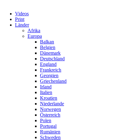
Videos
Print
Länder
Afrika
Europa
Balkan
Belgien
Dänemark
Deutschland
England
Frankreich
Georgien
Griechenland
Irland
Italien
Kroatien
Niederlande
Norwegen
Österreich
Polen
Portugal
Rumänien
Schweden