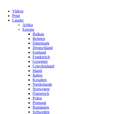
Videos
Print
Länder
Afrika
Europa
Balkan
Belgien
Dänemark
Deutschland
England
Frankreich
Georgien
Griechenland
Irland
Italien
Kroatien
Niederlande
Norwegen
Österreich
Polen
Portugal
Rumänien
Schweden