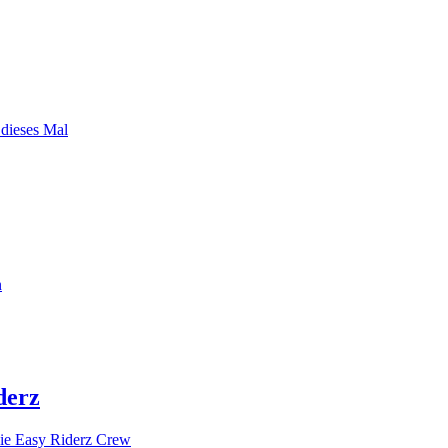
 dieses Mal
n
derz
ie Easy Riderz Crew