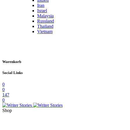
Indien
Iran
Israel
Malaysia
Russland
Thailand
Vietnam
Warenkorb
Social Links
0
0
147
0
Shop