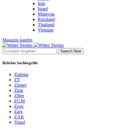
Iran
Israel
Malaysia
Russland
Thailand
Vietnam
Magazin kaufen
Search Now
Beliebte Suchbegriffe
Zulema
ZT
Zioner
Zion
Ziber
ZGM
Zeos
Zars
ZAK
Yusuf