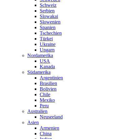
Schweiz
Serbien
Slowakai
Slowenien
Spanien
Tschechien
Türkei
Ukraine
Ungarn
Nordamerika
USA
Kanada
Südamerika
Argentinien
Brasilien
Bolivien
Chile
Mexiko
Peru
Australien
Neuseeland
Asien
Armenien
China