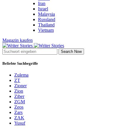
Iran
Israel
Malaysia
Russland
Thailand
Vietnam
Magazin kaufen
Search Now
Beliebte Suchbegriffe
Zulema
ZT
Zioner
Zion
Ziber
ZGM
Zeos
Zars
ZAK
Yusuf