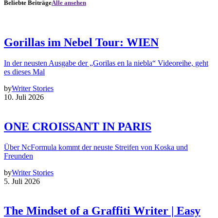
Beliebte Beiträge
Alle ansehen
Gorillas im Nebel Tour: WIEN
In der neusten Ausgabe der „Gorilas en la niebla“ Videoreihe, geht
es dieses Mal
by
Writer Stories
10. Juli 2026
ONE CROISSANT IN PARIS
Über NcFormula kommt der neuste Streifen von Koska und
Freunden
by
Writer Stories
5. Juli 2026
The Mindset of a Graffiti Writer | Easy