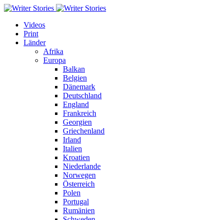
Videos
Print
Länder
Afrika
Europa
Balkan
Belgien
Dänemark
Deutschland
England
Frankreich
Georgien
Griechenland
Irland
Italien
Kroatien
Niederlande
Norwegen
Österreich
Polen
Portugal
Rumänien
Schweden