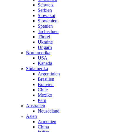
Schweiz
Serbien
Slowakai
Slowenien
Spanien
Tschechien
Türkei
Ukraine
Ungarn
Nordamerika
USA
Kanada
Südamerika
Argentinien
Brasilien
Bolivien
Chile
Mexiko
Peru
Australien
Neuseeland
Asien
Armenien
China