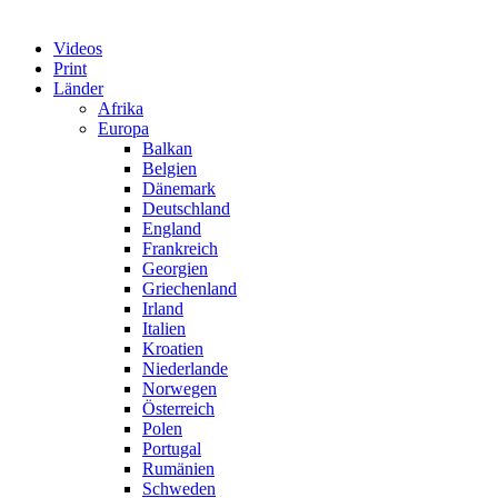
Videos
Print
Länder
Afrika
Europa
Balkan
Belgien
Dänemark
Deutschland
England
Frankreich
Georgien
Griechenland
Irland
Italien
Kroatien
Niederlande
Norwegen
Österreich
Polen
Portugal
Rumänien
Schweden