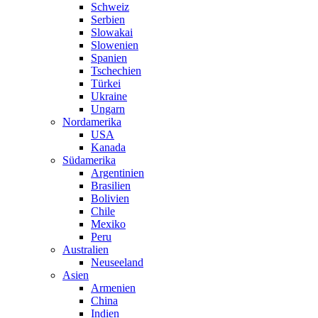
Schweiz
Serbien
Slowakai
Slowenien
Spanien
Tschechien
Türkei
Ukraine
Ungarn
Nordamerika
USA
Kanada
Südamerika
Argentinien
Brasilien
Bolivien
Chile
Mexiko
Peru
Australien
Neuseeland
Asien
Armenien
China
Indien