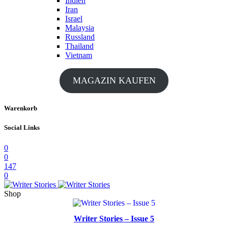
Indien
Iran
Israel
Malaysia
Russland
Thailand
Vietnam
MAGAZIN KAUFEN
Warenkorb
Social Links
0
0
147
0
Shop
Writer Stories – Issue 5