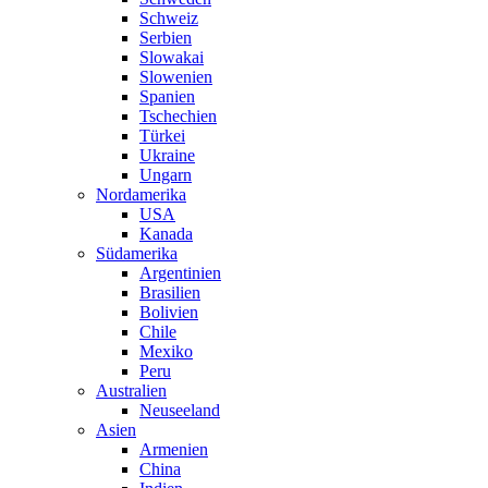
Schweiz
Serbien
Slowakai
Slowenien
Spanien
Tschechien
Türkei
Ukraine
Ungarn
Nordamerika
USA
Kanada
Südamerika
Argentinien
Brasilien
Bolivien
Chile
Mexiko
Peru
Australien
Neuseeland
Asien
Armenien
China