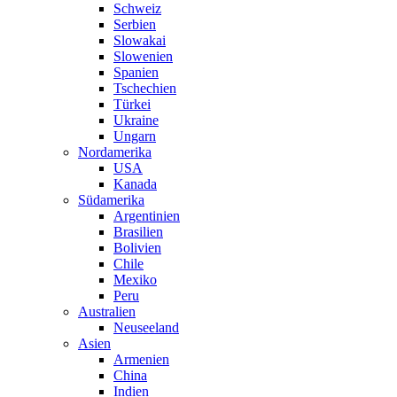
Schweiz
Serbien
Slowakai
Slowenien
Spanien
Tschechien
Türkei
Ukraine
Ungarn
Nordamerika
USA
Kanada
Südamerika
Argentinien
Brasilien
Bolivien
Chile
Mexiko
Peru
Australien
Neuseeland
Asien
Armenien
China
Indien