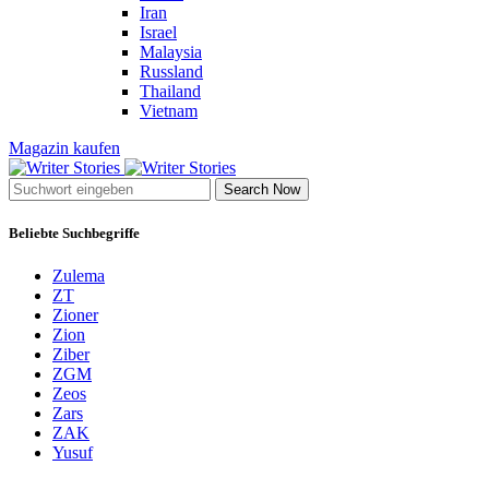
Iran
Israel
Malaysia
Russland
Thailand
Vietnam
Magazin kaufen
Search Now
Beliebte Suchbegriffe
Zulema
ZT
Zioner
Zion
Ziber
ZGM
Zeos
Zars
ZAK
Yusuf