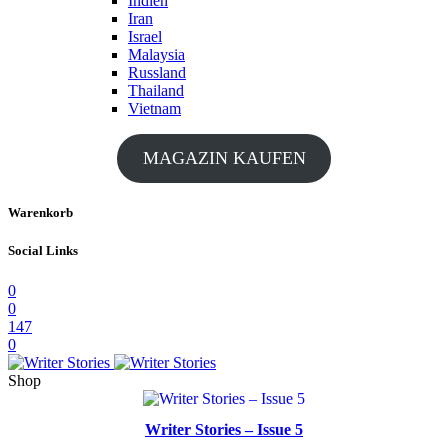
Indien
Iran
Israel
Malaysia
Russland
Thailand
Vietnam
MAGAZIN KAUFEN
Warenkorb
Social Links
0
0
147
0
Shop
Writer Stories – Issue 5