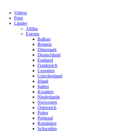
Videos
Print
Länder
Afrika
Europa
Balkan
Belgien
Dänemark
Deutschland
England
Frankreich
Georgien
Griechenland
Irland
Italien
Kroatien
Niederlande
Norwegen
Österreich
Polen
Portugal
Rumänien
Schweden