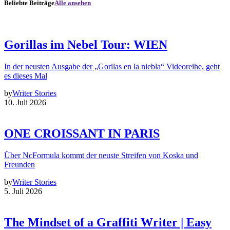
Beliebte Beiträge
Alle ansehen
Gorillas im Nebel Tour: WIEN
In der neusten Ausgabe der „Gorilas en la niebla“ Videoreihe, geht
es dieses Mal
by
Writer Stories
10. Juli 2026
ONE CROISSANT IN PARIS
Über NcFormula kommt der neuste Streifen von Koska und
Freunden
by
Writer Stories
5. Juli 2026
The Mindset of a Graffiti Writer | Easy