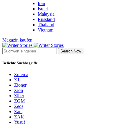
Iran
Israel
Malaysia
Russland
Thailand
Vietnam
Magazin kaufen
Search Now
Beliebte Suchbegriffe
Zulema
ZT
Zioner
Zion
Ziber
ZGM
Zeos
Zars
ZAK
Yusuf