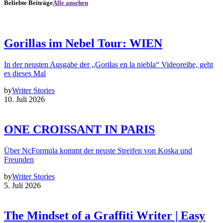
Beliebte Beiträge
Alle ansehen
Gorillas im Nebel Tour: WIEN
In der neusten Ausgabe der „Gorilas en la niebla“ Videoreihe, geht
es dieses Mal
by
Writer Stories
10. Juli 2026
ONE CROISSANT IN PARIS
Über NcFormula kommt der neuste Streifen von Koska und
Freunden
by
Writer Stories
5. Juli 2026
The Mindset of a Graffiti Writer | Easy