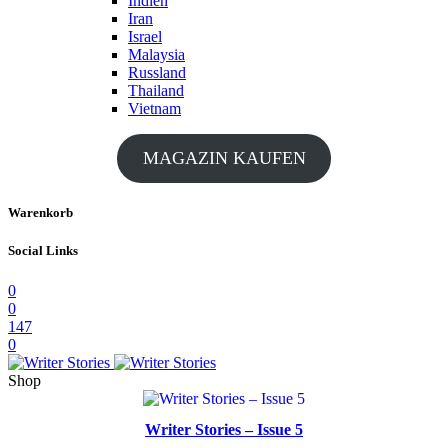
Indien
Iran
Israel
Malaysia
Russland
Thailand
Vietnam
MAGAZIN KAUFEN
Warenkorb
Social Links
0
0
147
0
Shop
Writer Stories – Issue 5