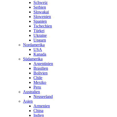
Schweiz
Serbien
Slowakai
Slowenien
Spanien
Tschechien
Türkei
Ukraine
Ungarn
Nordamerika
USA
Kanada
Südamerika
Argentinien
Brasilien
Bolivien
Chile
Mexiko
Peru
Australien
Neuseeland
Asien
Armenien
China
Indien