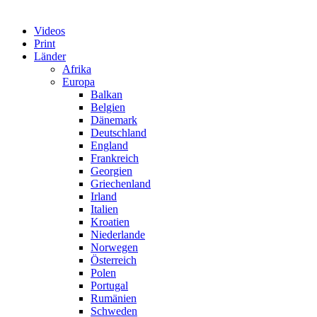
Videos
Print
Länder
Afrika
Europa
Balkan
Belgien
Dänemark
Deutschland
England
Frankreich
Georgien
Griechenland
Irland
Italien
Kroatien
Niederlande
Norwegen
Österreich
Polen
Portugal
Rumänien
Schweden