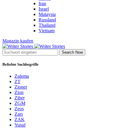
Iran
Israel
Malaysia
Russland
Thailand
Vietnam
Magazin kaufen
Search Now
Beliebte Suchbegriffe
Zulema
ZT
Zioner
Zion
Ziber
ZGM
Zeos
Zars
ZAK
Yusuf