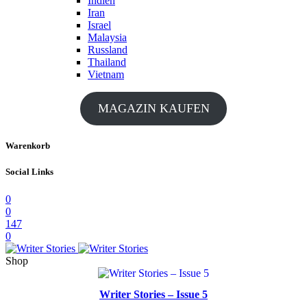
Indien
Iran
Israel
Malaysia
Russland
Thailand
Vietnam
MAGAZIN KAUFEN
Warenkorb
Social Links
0
0
147
0
Shop
Writer Stories – Issue 5