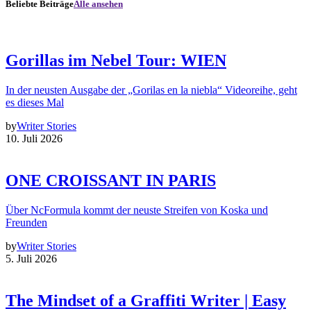
Beliebte Beiträge
Alle ansehen
Gorillas im Nebel Tour: WIEN
In der neusten Ausgabe der „Gorilas en la niebla“ Videoreihe, geht
es dieses Mal
by
Writer Stories
10. Juli 2026
ONE CROISSANT IN PARIS
Über NcFormula kommt der neuste Streifen von Koska und
Freunden
by
Writer Stories
5. Juli 2026
The Mindset of a Graffiti Writer | Easy