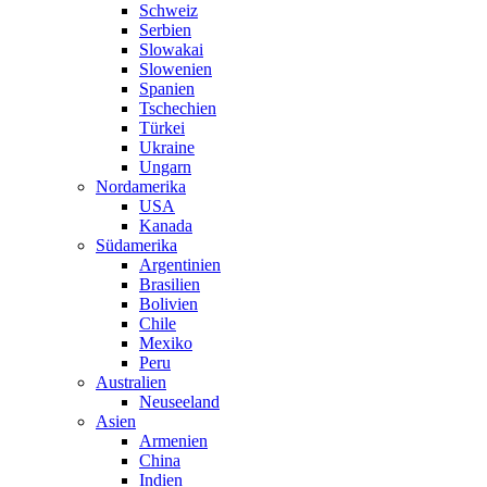
Schweiz
Serbien
Slowakai
Slowenien
Spanien
Tschechien
Türkei
Ukraine
Ungarn
Nordamerika
USA
Kanada
Südamerika
Argentinien
Brasilien
Bolivien
Chile
Mexiko
Peru
Australien
Neuseeland
Asien
Armenien
China
Indien