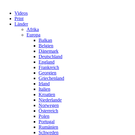
Videos
Print
Länder
Afrika
Europa
Balkan
Belgien
Dänemark
Deutschland
England
Frankreich
Georgien
Griechenland
Irland
Italien
Kroatien
Niederlande
Norwegen
Österreich
Polen
Portugal
Rumänien
Schweden