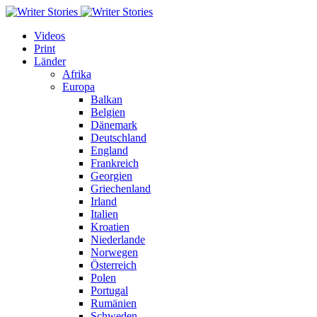
Videos
Print
Länder
Afrika
Europa
Balkan
Belgien
Dänemark
Deutschland
England
Frankreich
Georgien
Griechenland
Irland
Italien
Kroatien
Niederlande
Norwegen
Österreich
Polen
Portugal
Rumänien
Schweden