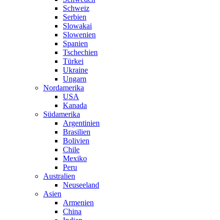
Schweiz
Serbien
Slowakai
Slowenien
Spanien
Tschechien
Türkei
Ukraine
Ungarn
Nordamerika
USA
Kanada
Südamerika
Argentinien
Brasilien
Bolivien
Chile
Mexiko
Peru
Australien
Neuseeland
Asien
Armenien
China