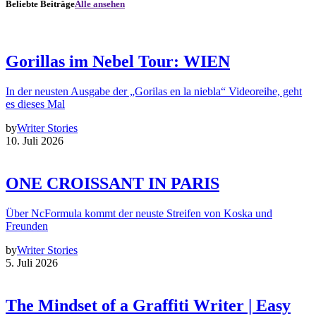
Beliebte Beiträge
Alle ansehen
Gorillas im Nebel Tour: WIEN
In der neusten Ausgabe der „Gorilas en la niebla“ Videoreihe, geht
es dieses Mal
by
Writer Stories
10. Juli 2026
ONE CROISSANT IN PARIS
Über NcFormula kommt der neuste Streifen von Koska und
Freunden
by
Writer Stories
5. Juli 2026
The Mindset of a Graffiti Writer | Easy