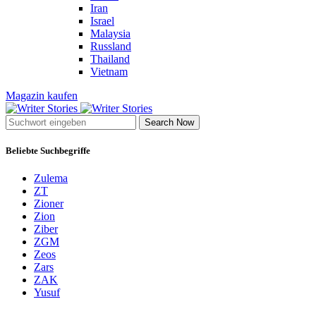
Iran
Israel
Malaysia
Russland
Thailand
Vietnam
Magazin kaufen
Search Now
Beliebte Suchbegriffe
Zulema
ZT
Zioner
Zion
Ziber
ZGM
Zeos
Zars
ZAK
Yusuf