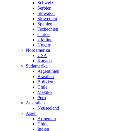
Schweiz
Serbien
Slowakai
Slowenien
Spanien
Tschechien
Türkei
Ukraine
Ungarn
Nordamerika
USA
Kanada
Südamerika
Argentinien
Brasilien
Bolivien
Chile
Mexiko
Peru
Australien
Neuseeland
Asien
Armenien
China
Indien