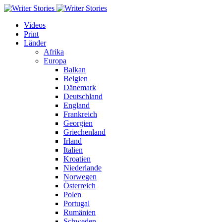
Videos
Print
Länder
Afrika
Europa
Balkan
Belgien
Dänemark
Deutschland
England
Frankreich
Georgien
Griechenland
Irland
Italien
Kroatien
Niederlande
Norwegen
Österreich
Polen
Portugal
Rumänien
Schweden