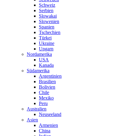
Schweiz
Serbien
Slowakai
Slowenien
Spanien
Tschechien
Türkei
Ukraine
Ungarn
Nordamerika
USA
Kanada
Südamerika
Argentinien
Brasilien
Bolivien
Chile
Mexiko
Peru
Australien
Neuseeland
Asien
Armenien
China