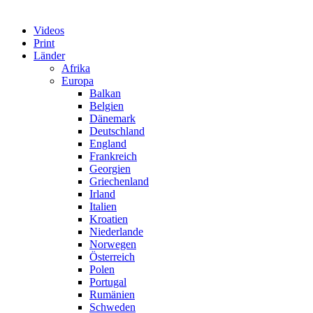
Videos
Print
Länder
Afrika
Europa
Balkan
Belgien
Dänemark
Deutschland
England
Frankreich
Georgien
Griechenland
Irland
Italien
Kroatien
Niederlande
Norwegen
Österreich
Polen
Portugal
Rumänien
Schweden