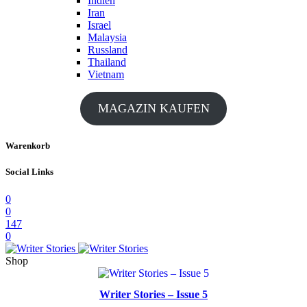
Indien
Iran
Israel
Malaysia
Russland
Thailand
Vietnam
MAGAZIN KAUFEN
Warenkorb
Social Links
0
0
147
0
Shop
Writer Stories – Issue 5