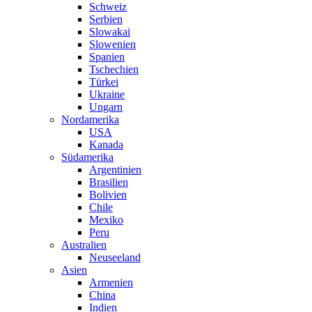
Schweiz
Serbien
Slowakai
Slowenien
Spanien
Tschechien
Türkei
Ukraine
Ungarn
Nordamerika
USA
Kanada
Südamerika
Argentinien
Brasilien
Bolivien
Chile
Mexiko
Peru
Australien
Neuseeland
Asien
Armenien
China
Indien