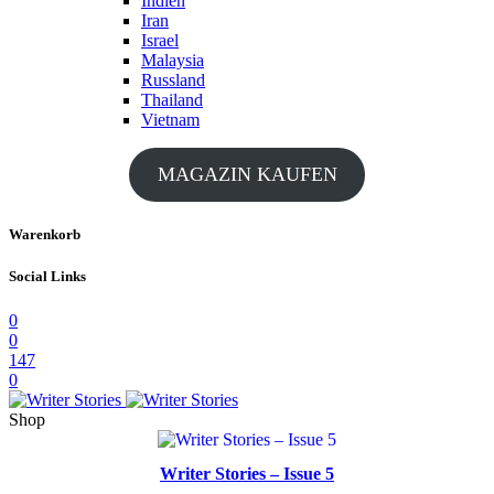
Indien
Iran
Israel
Malaysia
Russland
Thailand
Vietnam
MAGAZIN KAUFEN
Warenkorb
Social Links
0
0
147
0
Shop
Writer Stories – Issue 5