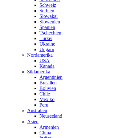
Schweiz
Serbien
Slowakai
Slowenien
Spanien
Tschechien
Türkei
Ukraine
Ungarn
Nordamerika
USA
Kanada
Südamerika
Argentinien
Brasilien
Bolivien
Chile
Mexiko
Peru
Australien
Neuseeland
Asien
Armenien
China