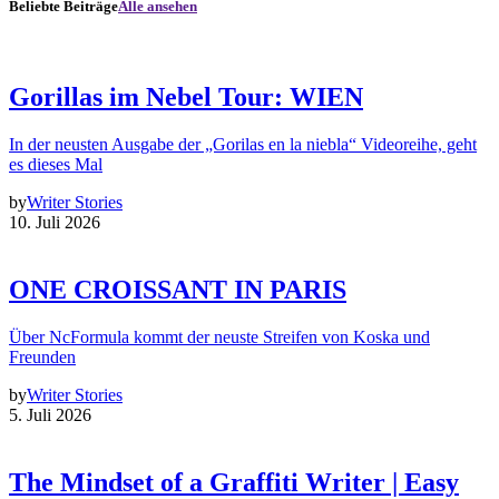
Beliebte Beiträge
Alle ansehen
Gorillas im Nebel Tour: WIEN
In der neusten Ausgabe der „Gorilas en la niebla“ Videoreihe, geht
es dieses Mal
by
Writer Stories
10. Juli 2026
ONE CROISSANT IN PARIS
Über NcFormula kommt der neuste Streifen von Koska und
Freunden
by
Writer Stories
5. Juli 2026
The Mindset of a Graffiti Writer | Easy