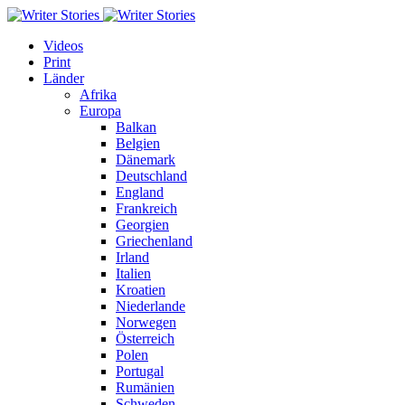
Videos
Print
Länder
Afrika
Europa
Balkan
Belgien
Dänemark
Deutschland
England
Frankreich
Georgien
Griechenland
Irland
Italien
Kroatien
Niederlande
Norwegen
Österreich
Polen
Portugal
Rumänien
Schweden