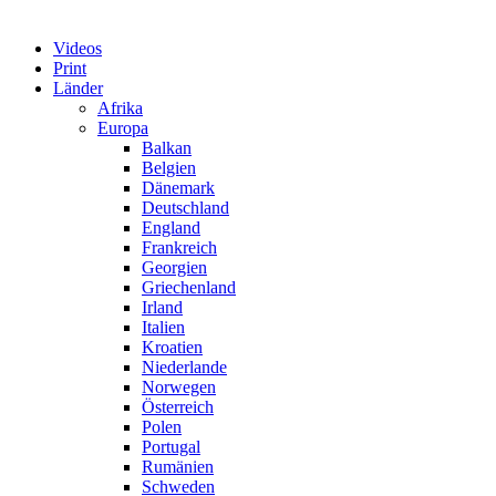
Videos
Print
Länder
Afrika
Europa
Balkan
Belgien
Dänemark
Deutschland
England
Frankreich
Georgien
Griechenland
Irland
Italien
Kroatien
Niederlande
Norwegen
Österreich
Polen
Portugal
Rumänien
Schweden