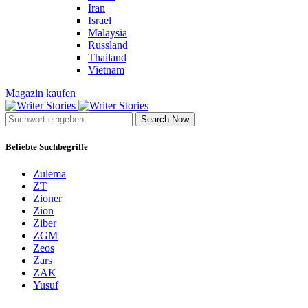
Iran
Israel
Malaysia
Russland
Thailand
Vietnam
Magazin kaufen
Search Now
Beliebte Suchbegriffe
Zulema
ZT
Zioner
Zion
Ziber
ZGM
Zeos
Zars
ZAK
Yusuf