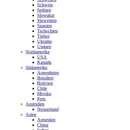
Schweiz
Serbien
Slowakai
Slowenien
Spanien
Tschechien
Türkei
Ukraine
Ungarn
Nordamerika
USA
Kanada
Südamerika
Argentinien
Brasilien
Bolivien
Chile
Mexiko
Peru
Australien
Neuseeland
Asien
Armenien
China