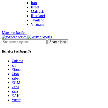
Iran
Israel
Malaysia
Russland
Thailand
Vietnam
Magazin kaufen
Search Now
Beliebte Suchbegriffe
Zulema
ZT
Zioner
Zion
Ziber
ZGM
Zeos
Zars
ZAK
Yusuf