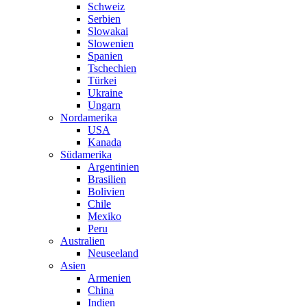
Schweiz
Serbien
Slowakai
Slowenien
Spanien
Tschechien
Türkei
Ukraine
Ungarn
Nordamerika
USA
Kanada
Südamerika
Argentinien
Brasilien
Bolivien
Chile
Mexiko
Peru
Australien
Neuseeland
Asien
Armenien
China
Indien