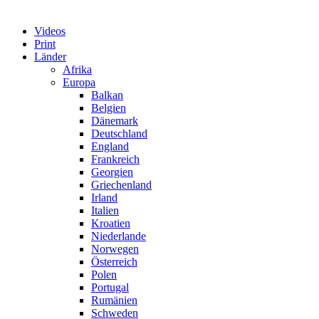
Videos
Print
Länder
Afrika
Europa
Balkan
Belgien
Dänemark
Deutschland
England
Frankreich
Georgien
Griechenland
Irland
Italien
Kroatien
Niederlande
Norwegen
Österreich
Polen
Portugal
Rumänien
Schweden