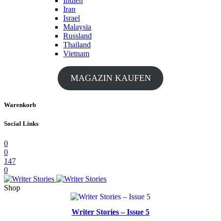
Indien
Iran
Israel
Malaysia
Russland
Thailand
Vietnam
MAGAZIN KAUFEN
Warenkorb
Social Links
0
0
147
0
Shop
Writer Stories – Issue 5