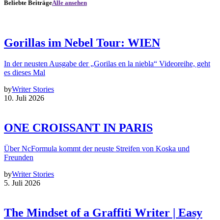
Beliebte Beiträge
Alle ansehen
Gorillas im Nebel Tour: WIEN
In der neusten Ausgabe der „Gorilas en la niebla“ Videoreihe, geht
es dieses Mal
by
Writer Stories
10. Juli 2026
ONE CROISSANT IN PARIS
Über NcFormula kommt der neuste Streifen von Koska und
Freunden
by
Writer Stories
5. Juli 2026
The Mindset of a Graffiti Writer | Easy