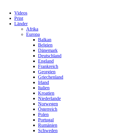
Videos
Print
Länder
Afrika
Europa
Balkan
Belgien
Dänemark
Deutschland
England
Frankreich
Georgien
Griechenland
Irland
Italien
Kroatien
Niederlande
Norwegen
Österreich
Polen
Portugal
Rumänien
Schweden