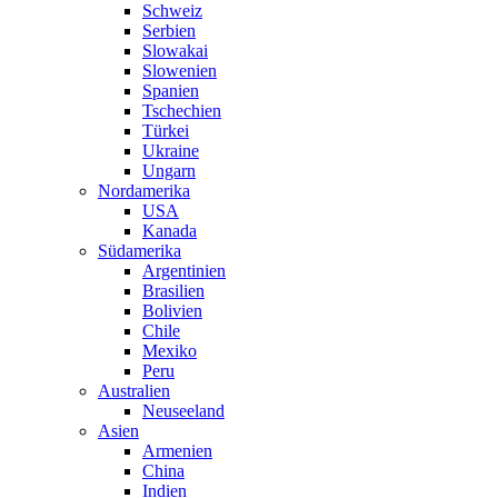
Schweiz
Serbien
Slowakai
Slowenien
Spanien
Tschechien
Türkei
Ukraine
Ungarn
Nordamerika
USA
Kanada
Südamerika
Argentinien
Brasilien
Bolivien
Chile
Mexiko
Peru
Australien
Neuseeland
Asien
Armenien
China
Indien