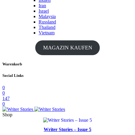
Indien
Iran
Israel
Malaysia
Russland
Thailand
Vietnam
MAGAZIN KAUFEN
Warenkorb
Social Links
0
0
147
0
Shop
Writer Stories – Issue 5