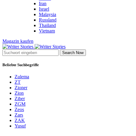
Iran
Israel
Malaysia
Russland
Thailand
Vietnam
Magazin kaufen
Search Now
Beliebte Suchbegriffe
Zulema
ZT
Zioner
Zion
Ziber
ZGM
Zeos
Zars
ZAK
Yusuf