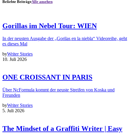
Beliebte Beiträge
Alle ansehen
Gorillas im Nebel Tour: WIEN
In der neusten Ausgabe der „Gorilas en la niebla“ Videoreihe, geht
es dieses Mal
by
Writer Stories
10. Juli 2026
ONE CROISSANT IN PARIS
Über NcFormula kommt der neuste Streifen von Koska und
Freunden
by
Writer Stories
5. Juli 2026
The Mindset of a Graffiti Writer | Easy