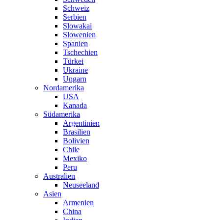
Schweiz
Serbien
Slowakai
Slowenien
Spanien
Tschechien
Türkei
Ukraine
Ungarn
Nordamerika
USA
Kanada
Südamerika
Argentinien
Brasilien
Bolivien
Chile
Mexiko
Peru
Australien
Neuseeland
Asien
Armenien
China