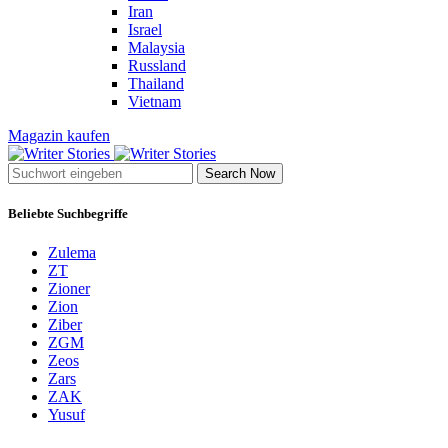
Iran
Israel
Malaysia
Russland
Thailand
Vietnam
Magazin kaufen
Search Now
Beliebte Suchbegriffe
Zulema
ZT
Zioner
Zion
Ziber
ZGM
Zeos
Zars
ZAK
Yusuf