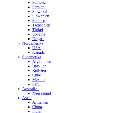
Schweiz
Serbien
Slowakai
Slowenien
Spanien
Tschechien
Türkei
Ukraine
Ungarn
Nordamerika
USA
Kanada
Südamerika
Argentinien
Brasilien
Bolivien
Chile
Mexiko
Peru
Australien
Neuseeland
Asien
Armenien
China
Indien