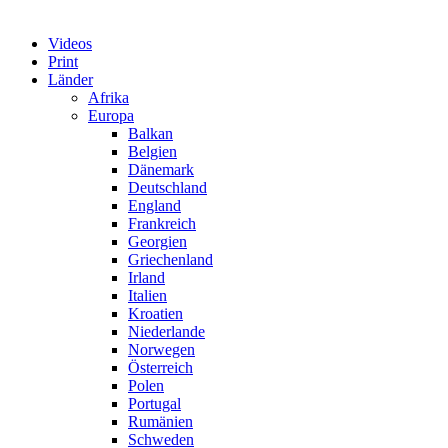
Videos
Print
Länder
Afrika
Europa
Balkan
Belgien
Dänemark
Deutschland
England
Frankreich
Georgien
Griechenland
Irland
Italien
Kroatien
Niederlande
Norwegen
Österreich
Polen
Portugal
Rumänien
Schweden