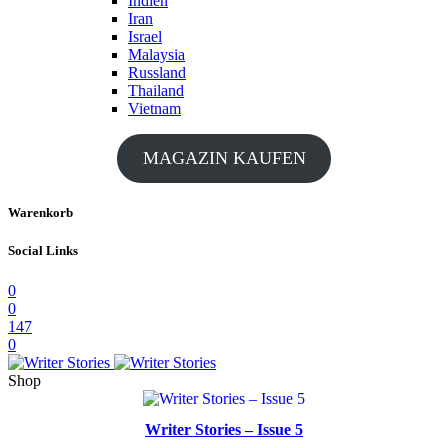
Indien
Iran
Israel
Malaysia
Russland
Thailand
Vietnam
MAGAZIN KAUFEN
Warenkorb
Social Links
0
0
147
0
Shop
Writer Stories – Issue 5