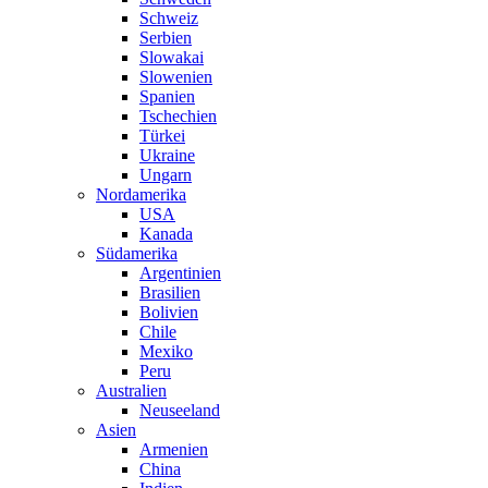
Schweiz
Serbien
Slowakai
Slowenien
Spanien
Tschechien
Türkei
Ukraine
Ungarn
Nordamerika
USA
Kanada
Südamerika
Argentinien
Brasilien
Bolivien
Chile
Mexiko
Peru
Australien
Neuseeland
Asien
Armenien
China