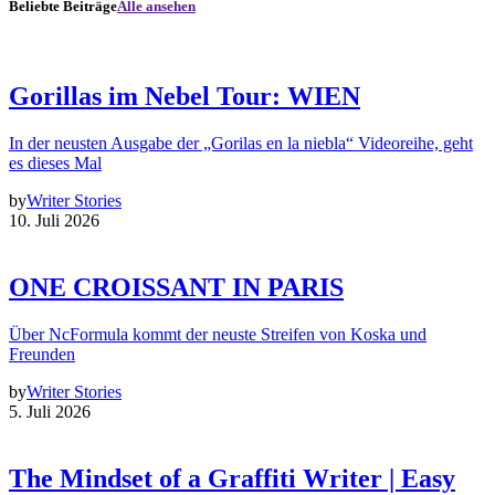
Beliebte Beiträge
Alle ansehen
Gorillas im Nebel Tour: WIEN
In der neusten Ausgabe der „Gorilas en la niebla“ Videoreihe, geht
es dieses Mal
by
Writer Stories
10. Juli 2026
ONE CROISSANT IN PARIS
Über NcFormula kommt der neuste Streifen von Koska und
Freunden
by
Writer Stories
5. Juli 2026
The Mindset of a Graffiti Writer | Easy