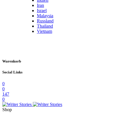
Indien
Iran
Israel
Malaysia
Russland
Thailand
Vietnam
Warenkorb
Social Links
0
0
147
0
Shop