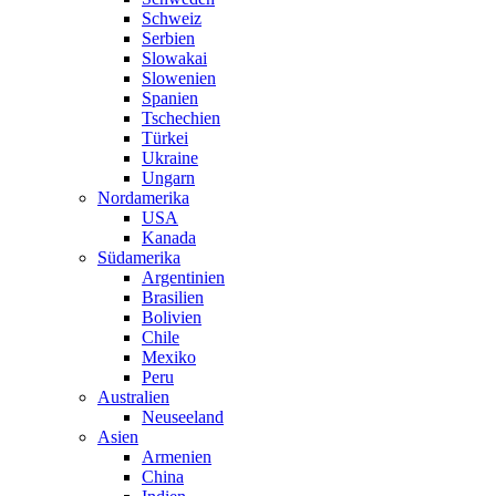
Schweiz
Serbien
Slowakai
Slowenien
Spanien
Tschechien
Türkei
Ukraine
Ungarn
Nordamerika
USA
Kanada
Südamerika
Argentinien
Brasilien
Bolivien
Chile
Mexiko
Peru
Australien
Neuseeland
Asien
Armenien
China