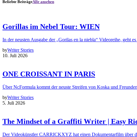
Beliebte Beiträge
Alle ansehen
Gorillas im Nebel Tour: WIEN
In der neusten Ausgabe der „Gorilas en la niebla“ Videoreihe, geht es
by
Writer Stories
10. Juli 2026
ONE CROISSANT IN PARIS
Über NcFormula kommt der neuste Streifen von Koska und Freunde
by
Writer Stories
5. Juli 2026
The Mindset of a Graffiti Writer | Easy Ri
Der Videokünstler CARRICKXYZ hat einen Dokumentarfilm über d