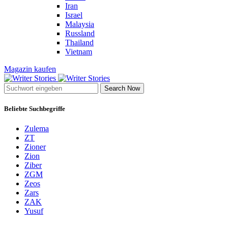
Iran
Israel
Malaysia
Russland
Thailand
Vietnam
Magazin kaufen
Search Now
Beliebte Suchbegriffe
Zulema
ZT
Zioner
Zion
Ziber
ZGM
Zeos
Zars
ZAK
Yusuf