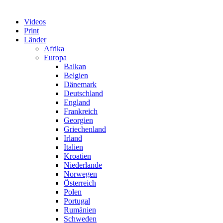
Videos
Print
Länder
Afrika
Europa
Balkan
Belgien
Dänemark
Deutschland
England
Frankreich
Georgien
Griechenland
Irland
Italien
Kroatien
Niederlande
Norwegen
Österreich
Polen
Portugal
Rumänien
Schweden