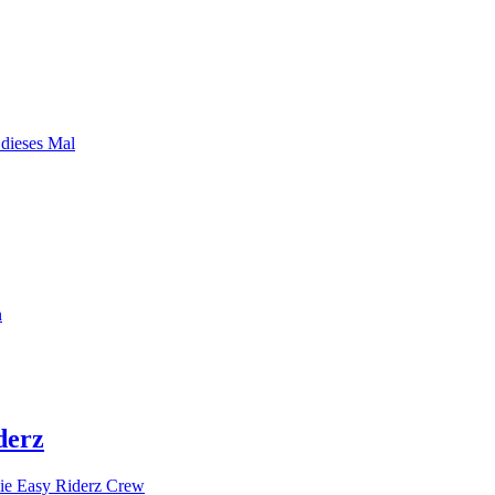
 dieses Mal
n
derz
ie Easy Riderz Crew