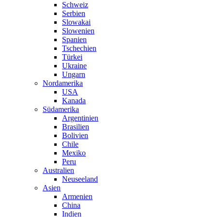
Schweiz
Serbien
Slowakai
Slowenien
Spanien
Tschechien
Türkei
Ukraine
Ungarn
Nordamerika
USA
Kanada
Südamerika
Argentinien
Brasilien
Bolivien
Chile
Mexiko
Peru
Australien
Neuseeland
Asien
Armenien
China
Indien