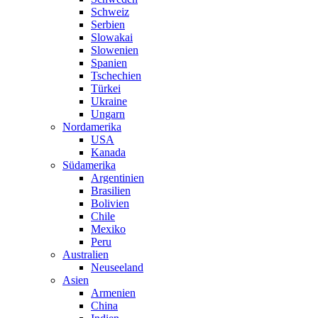
Schweiz
Serbien
Slowakai
Slowenien
Spanien
Tschechien
Türkei
Ukraine
Ungarn
Nordamerika
USA
Kanada
Südamerika
Argentinien
Brasilien
Bolivien
Chile
Mexiko
Peru
Australien
Neuseeland
Asien
Armenien
China