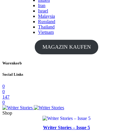
Indien
Iran
Israel
Malaysia
Russland
Thailand
Vietnam
MAGAZIN KAUFEN
Warenkorb
Social Links
0
0
147
0
Shop
Writer Stories – Issue 5