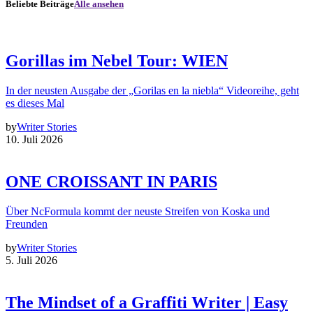
Beliebte Beiträge
Alle ansehen
Gorillas im Nebel Tour: WIEN
In der neusten Ausgabe der „Gorilas en la niebla“ Videoreihe, geht
es dieses Mal
by
Writer Stories
10. Juli 2026
ONE CROISSANT IN PARIS
Über NcFormula kommt der neuste Streifen von Koska und
Freunden
by
Writer Stories
5. Juli 2026
The Mindset of a Graffiti Writer | Easy