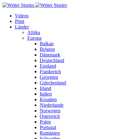
Videos
Print
Länder
Afrika
Europa
Balkan
Belgien
Dänemark
Deutschland
England
Frankreich
Georgien
Griechenland
Irland
Italien
Kroatien
Niederlande
Norwegen
Österreich
Polen
Portugal
Rumänien
Schweden