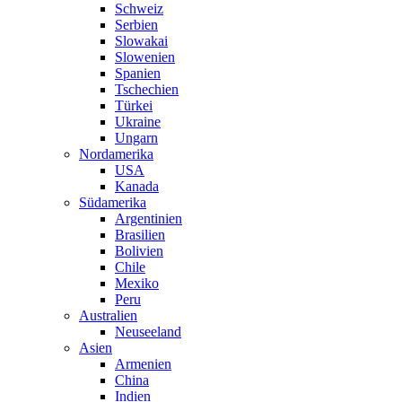
Schweiz
Serbien
Slowakai
Slowenien
Spanien
Tschechien
Türkei
Ukraine
Ungarn
Nordamerika
USA
Kanada
Südamerika
Argentinien
Brasilien
Bolivien
Chile
Mexiko
Peru
Australien
Neuseeland
Asien
Armenien
China
Indien