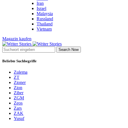
Iran
Israel
Malaysia
Russland
Thailand
Vietnam
Magazin kaufen
Search Now
Beliebte Suchbegriffe
Zulema
ZT
Zioner
Zion
Ziber
ZGM
Zeos
Zars
ZAK
Yusuf