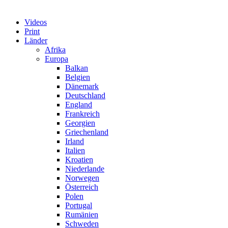
Videos
Print
Länder
Afrika
Europa
Balkan
Belgien
Dänemark
Deutschland
England
Frankreich
Georgien
Griechenland
Irland
Italien
Kroatien
Niederlande
Norwegen
Österreich
Polen
Portugal
Rumänien
Schweden