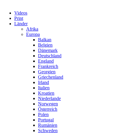
Videos
Print
Länder
Afrika
Europa
Balkan
Belgien
Dänemark
Deutschland
England
Frankreich
Georgien
Griechenland
Irland
Italien
Kroatien
Niederlande
Norwegen
Österreich
Polen
Portugal
Rumänien
Schweden