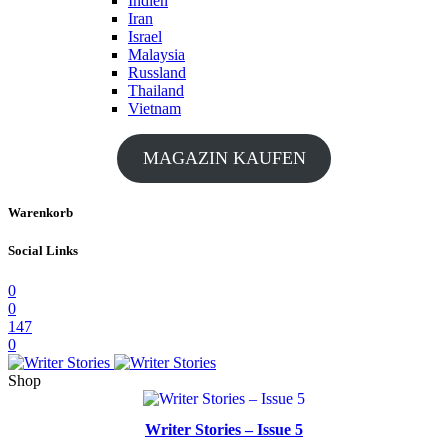
Indien
Iran
Israel
Malaysia
Russland
Thailand
Vietnam
MAGAZIN KAUFEN
Warenkorb
Social Links
0
0
147
0
Shop
Writer Stories – Issue 5