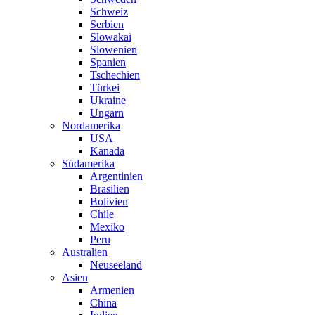
Schweiz
Serbien
Slowakai
Slowenien
Spanien
Tschechien
Türkei
Ukraine
Ungarn
Nordamerika
USA
Kanada
Südamerika
Argentinien
Brasilien
Bolivien
Chile
Mexiko
Peru
Australien
Neuseeland
Asien
Armenien
China