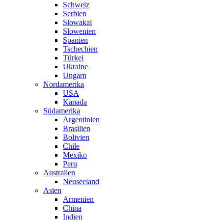
Schweiz
Serbien
Slowakai
Slowenien
Spanien
Tschechien
Türkei
Ukraine
Ungarn
Nordamerika
USA
Kanada
Südamerika
Argentinien
Brasilien
Bolivien
Chile
Mexiko
Peru
Australien
Neuseeland
Asien
Armenien
China
Indien