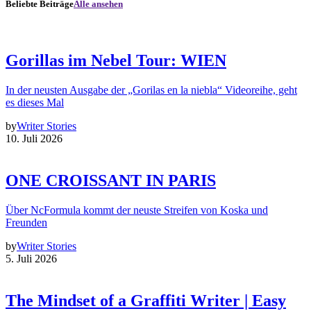
Beliebte Beiträge
Alle ansehen
Gorillas im Nebel Tour: WIEN
In der neusten Ausgabe der „Gorilas en la niebla“ Videoreihe, geht
es dieses Mal
by
Writer Stories
10. Juli 2026
ONE CROISSANT IN PARIS
Über NcFormula kommt der neuste Streifen von Koska und
Freunden
by
Writer Stories
5. Juli 2026
The Mindset of a Graffiti Writer | Easy