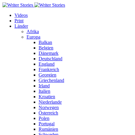
Videos
Print
Länder
Afrika
Europa
Balkan
Belgien
Dänemark
Deutschland
England
Frankreich
Georgien
Griechenland
Irland
Italien
Kroatien
Niederlande
Norwegen
Österreich
Polen
Portugal
Rumänien
Schweden