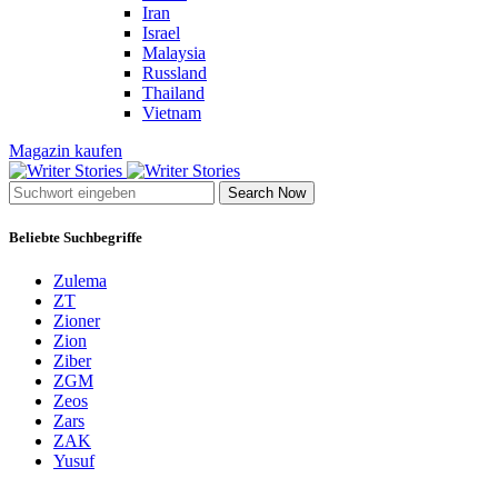
Iran
Israel
Malaysia
Russland
Thailand
Vietnam
Magazin kaufen
Search Now
Beliebte Suchbegriffe
Zulema
ZT
Zioner
Zion
Ziber
ZGM
Zeos
Zars
ZAK
Yusuf