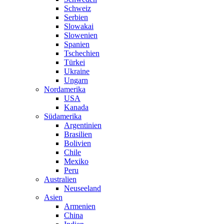
Schweiz
Serbien
Slowakai
Slowenien
Spanien
Tschechien
Türkei
Ukraine
Ungarn
Nordamerika
USA
Kanada
Südamerika
Argentinien
Brasilien
Bolivien
Chile
Mexiko
Peru
Australien
Neuseeland
Asien
Armenien
China