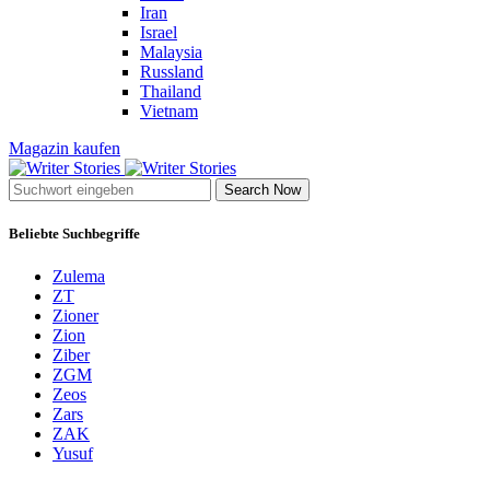
Iran
Israel
Malaysia
Russland
Thailand
Vietnam
Magazin kaufen
Search Now
Beliebte Suchbegriffe
Zulema
ZT
Zioner
Zion
Ziber
ZGM
Zeos
Zars
ZAK
Yusuf