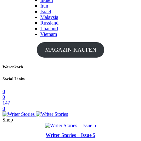
Indien
Iran
Israel
Malaysia
Russland
Thailand
Vietnam
MAGAZIN KAUFEN
Warenkorb
Social Links
0
0
147
0
Shop
Writer Stories – Issue 5