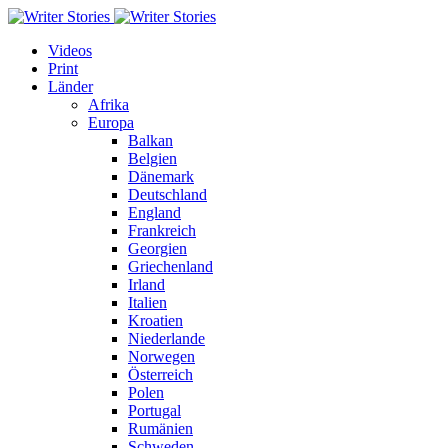
Videos
Print
Länder
Afrika
Europa
Balkan
Belgien
Dänemark
Deutschland
England
Frankreich
Georgien
Griechenland
Irland
Italien
Kroatien
Niederlande
Norwegen
Österreich
Polen
Portugal
Rumänien
Schweden