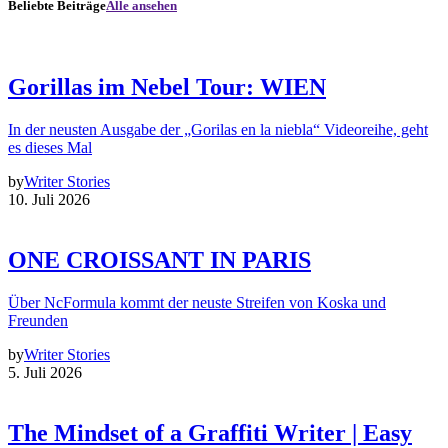
Beliebte Beiträge
Alle ansehen
Gorillas im Nebel Tour: WIEN
In der neusten Ausgabe der „Gorilas en la niebla“ Videoreihe, geht
es dieses Mal
by
Writer Stories
10. Juli 2026
ONE CROISSANT IN PARIS
Über NcFormula kommt der neuste Streifen von Koska und
Freunden
by
Writer Stories
5. Juli 2026
The Mindset of a Graffiti Writer | Easy