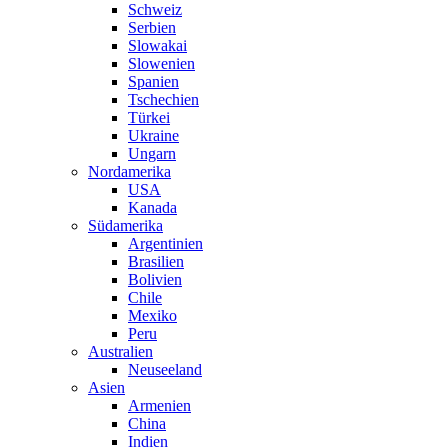
Schweiz
Serbien
Slowakai
Slowenien
Spanien
Tschechien
Türkei
Ukraine
Ungarn
Nordamerika
USA
Kanada
Südamerika
Argentinien
Brasilien
Bolivien
Chile
Mexiko
Peru
Australien
Neuseeland
Asien
Armenien
China
Indien