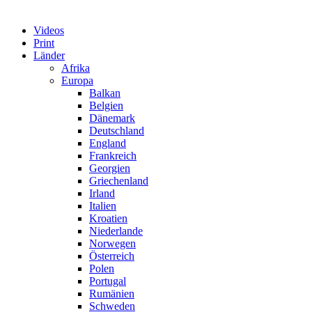
Videos
Print
Länder
Afrika
Europa
Balkan
Belgien
Dänemark
Deutschland
England
Frankreich
Georgien
Griechenland
Irland
Italien
Kroatien
Niederlande
Norwegen
Österreich
Polen
Portugal
Rumänien
Schweden