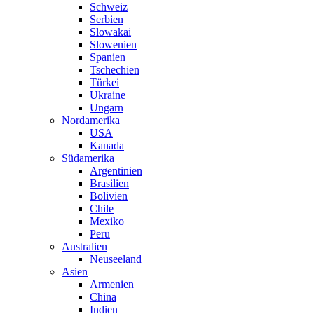
Schweiz
Serbien
Slowakai
Slowenien
Spanien
Tschechien
Türkei
Ukraine
Ungarn
Nordamerika
USA
Kanada
Südamerika
Argentinien
Brasilien
Bolivien
Chile
Mexiko
Peru
Australien
Neuseeland
Asien
Armenien
China
Indien