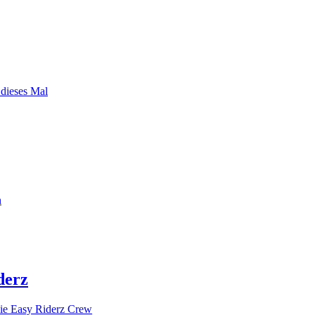
 dieses Mal
n
derz
ie Easy Riderz Crew