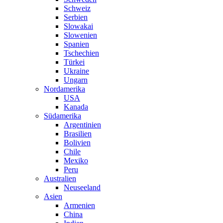
Schweiz
Serbien
Slowakai
Slowenien
Spanien
Tschechien
Türkei
Ukraine
Ungarn
Nordamerika
USA
Kanada
Südamerika
Argentinien
Brasilien
Bolivien
Chile
Mexiko
Peru
Australien
Neuseeland
Asien
Armenien
China