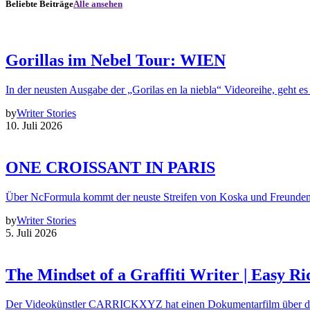
Beliebte Beiträge
Alle ansehen
Gorillas im Nebel Tour: WIEN
In der neusten Ausgabe der „Gorilas en la niebla“ Videoreihe, geht es
by
Writer Stories
10. Juli 2026
ONE CROISSANT IN PARIS
Über NcFormula kommt der neuste Streifen von Koska und Freunde
by
Writer Stories
5. Juli 2026
The Mindset of a Graffiti Writer | Easy Ri
Der Videokünstler CARRICKXYZ hat einen Dokumentarfilm über d