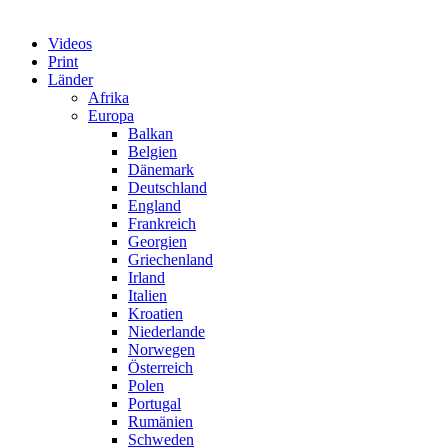
Videos
Print
Länder
Afrika
Europa
Balkan
Belgien
Dänemark
Deutschland
England
Frankreich
Georgien
Griechenland
Irland
Italien
Kroatien
Niederlande
Norwegen
Österreich
Polen
Portugal
Rumänien
Schweden