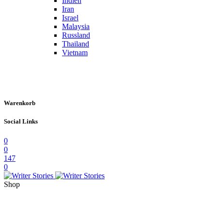
Indien
Iran
Israel
Malaysia
Russland
Thailand
Vietnam
Warenkorb
Social Links
0
0
147
0
Shop