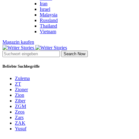
Iran
Israel
Malaysia
Russland
Thailand
Vietnam
Magazin kaufen
Search Now
Beliebte Suchbegriffe
Zulema
ZT
Zioner
Zion
Ziber
ZGM
Zeos
Zars
ZAK
Yusuf