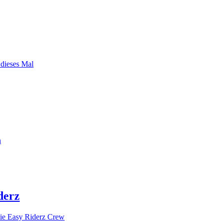
 dieses Mal
n
derz
ie Easy Riderz Crew