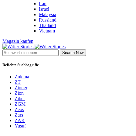
Iran
Israel
Malaysia
Russland
Thailand
Vietnam
Magazin kaufen
Search Now
Beliebte Suchbegriffe
Zulema
ZT
Zioner
Zion
Ziber
ZGM
Zeos
Zars
ZAK
Yusuf