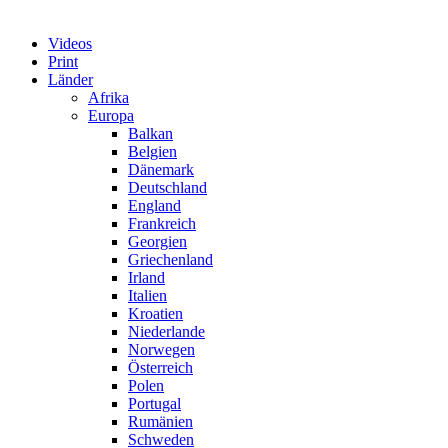
Videos
Print
Länder
Afrika
Europa
Balkan
Belgien
Dänemark
Deutschland
England
Frankreich
Georgien
Griechenland
Irland
Italien
Kroatien
Niederlande
Norwegen
Österreich
Polen
Portugal
Rumänien
Schweden