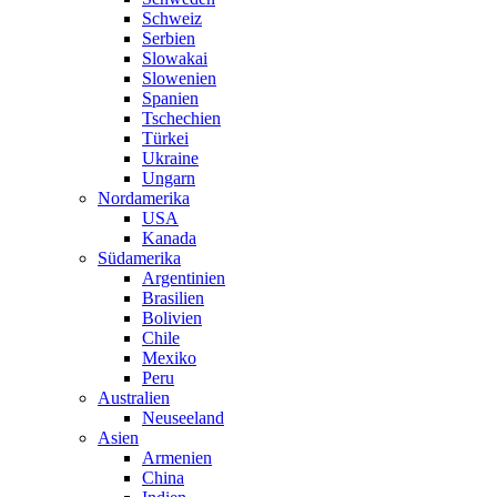
Schweiz
Serbien
Slowakai
Slowenien
Spanien
Tschechien
Türkei
Ukraine
Ungarn
Nordamerika
USA
Kanada
Südamerika
Argentinien
Brasilien
Bolivien
Chile
Mexiko
Peru
Australien
Neuseeland
Asien
Armenien
China