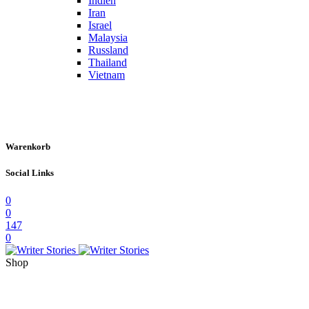
Indien
Iran
Israel
Malaysia
Russland
Thailand
Vietnam
Warenkorb
Social Links
0
0
147
0
Shop