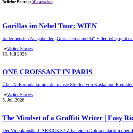
Beliebte Beiträge
Alle ansehen
Gorillas im Nebel Tour: WIEN
In der neusten Ausgabe der „Gorilas en la niebla“ Videoreihe, geht es
by
Writer Stories
10. Juli 2026
ONE CROISSANT IN PARIS
Über NcFormula kommt der neuste Streifen von Koska und Freunde
by
Writer Stories
5. Juli 2026
The Mindset of a Graffiti Writer | Easy Ri
Der Videokünstler CARRICKXYZ hat einen Dokumentarfilm über d