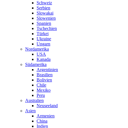
Schweiz
Serbien
Slowakai
Slowenien
Spanien
Tschechien
Türkei
Ukraine
Ungarn
Nordamerika
USA
Kanada
Südamerika
Argentinien
Brasilien
Bolivien
Chile
Mexiko
Peru
Australien
Neuseeland
Asien
Armenien
China
Indien