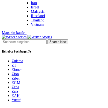
Iran
Israel
Malaysia
Russland
Thailand
Vietnam
Magazin kaufen
Search Now
Beliebte Suchbegriffe
Zulema
ZT
Zioner
Zion
Ziber
ZGM
Zeos
Zars
ZAK
Yusuf