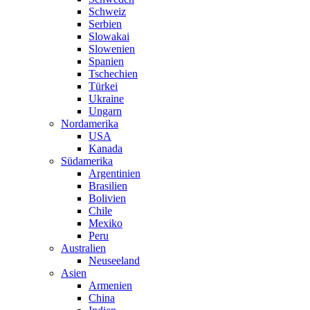
Schweiz
Serbien
Slowakai
Slowenien
Spanien
Tschechien
Türkei
Ukraine
Ungarn
Nordamerika
USA
Kanada
Südamerika
Argentinien
Brasilien
Bolivien
Chile
Mexiko
Peru
Australien
Neuseeland
Asien
Armenien
China