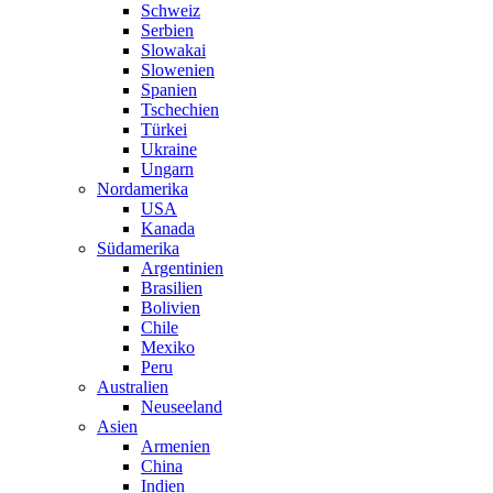
Schweiz
Serbien
Slowakai
Slowenien
Spanien
Tschechien
Türkei
Ukraine
Ungarn
Nordamerika
USA
Kanada
Südamerika
Argentinien
Brasilien
Bolivien
Chile
Mexiko
Peru
Australien
Neuseeland
Asien
Armenien
China
Indien