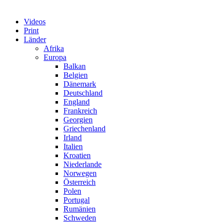
Videos
Print
Länder
Afrika
Europa
Balkan
Belgien
Dänemark
Deutschland
England
Frankreich
Georgien
Griechenland
Irland
Italien
Kroatien
Niederlande
Norwegen
Österreich
Polen
Portugal
Rumänien
Schweden