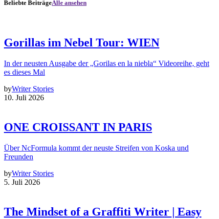
Beliebte Beiträge
Alle ansehen
Gorillas im Nebel Tour: WIEN
In der neusten Ausgabe der „Gorilas en la niebla“ Videoreihe, geht
es dieses Mal
by
Writer Stories
10. Juli 2026
ONE CROISSANT IN PARIS
Über NcFormula kommt der neuste Streifen von Koska und
Freunden
by
Writer Stories
5. Juli 2026
The Mindset of a Graffiti Writer | Easy