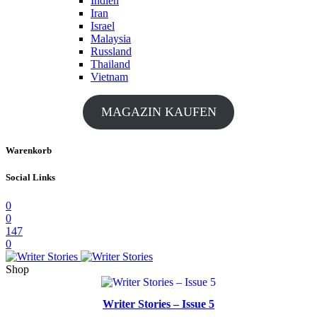
Indien
Iran
Israel
Malaysia
Russland
Thailand
Vietnam
MAGAZIN KAUFEN
Warenkorb
Social Links
0
0
147
0
Shop
Writer Stories – Issue 5