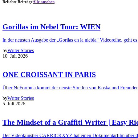
Beliebte Beiträge
Alle ansehen
Gorillas im Nebel Tour: WIEN
In der neusten Ausgabe der „Gorilas en la niebla“ Videoreihe, geht es
by
Writer Stories
10. Juli 2026
ONE CROISSANT IN PARIS
Über NcFormula kommt der neuste Streifen von Koska und Freunde
by
Writer Stories
5. Juli 2026
The Mindset of a Graffiti Writer | Easy Ri
Der Videokünstler CARRICKXYZ hat einen Dokumentarfilm über d