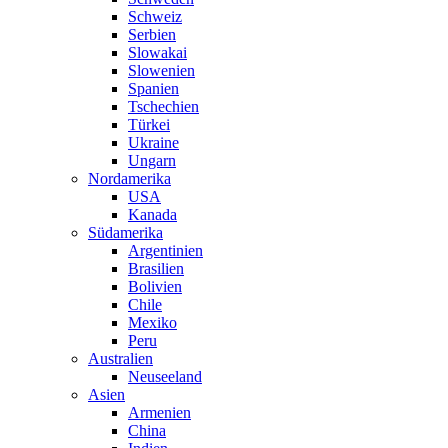
Schweiz
Serbien
Slowakai
Slowenien
Spanien
Tschechien
Türkei
Ukraine
Ungarn
Nordamerika
USA
Kanada
Südamerika
Argentinien
Brasilien
Bolivien
Chile
Mexiko
Peru
Australien
Neuseeland
Asien
Armenien
China