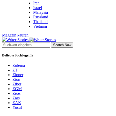
Iran
Israel
Malaysia
Russland
Thailand
Vietnam
Magazin kaufen
Search Now
Beliebte Suchbegriffe
Zulema
ZT
Zioner
Zion
Ziber
ZGM
Zeos
Zars
ZAK
Yusuf