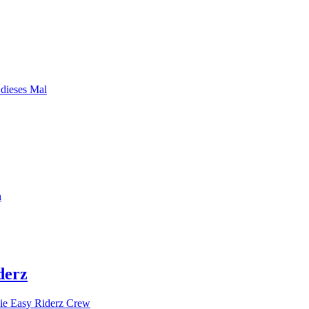
 dieses Mal
n
derz
ie Easy Riderz Crew