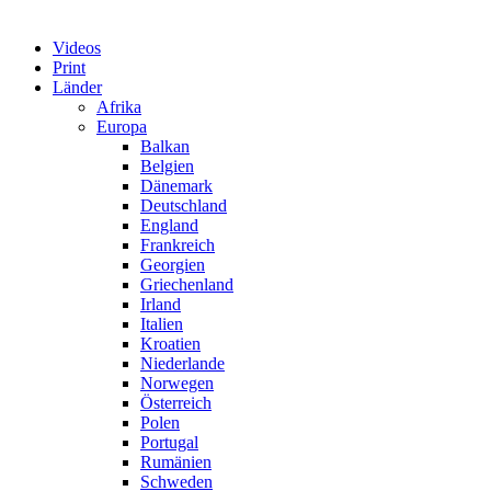
Videos
Print
Länder
Afrika
Europa
Balkan
Belgien
Dänemark
Deutschland
England
Frankreich
Georgien
Griechenland
Irland
Italien
Kroatien
Niederlande
Norwegen
Österreich
Polen
Portugal
Rumänien
Schweden