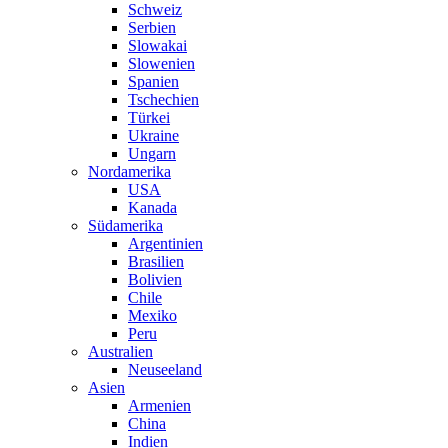
Schweiz
Serbien
Slowakai
Slowenien
Spanien
Tschechien
Türkei
Ukraine
Ungarn
Nordamerika
USA
Kanada
Südamerika
Argentinien
Brasilien
Bolivien
Chile
Mexiko
Peru
Australien
Neuseeland
Asien
Armenien
China
Indien