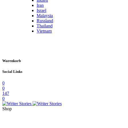
Indien
Iran
Israel
Malaysia
Russland
Thailand
Vietnam
Warenkorb
Social Links
0
0
147
0
Shop