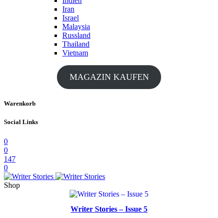
Indien
Iran
Israel
Malaysia
Russland
Thailand
Vietnam
MAGAZIN KAUFEN
Warenkorb
Social Links
0
0
147
0
Shop
Writer Stories – Issue 5