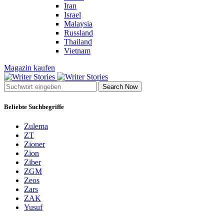
Iran
Israel
Malaysia
Russland
Thailand
Vietnam
Magazin kaufen
Search Now
Beliebte Suchbegriffe
Zulema
ZT
Zioner
Zion
Ziber
ZGM
Zeos
Zars
ZAK
Yusuf