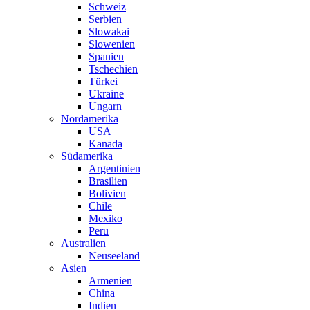
Schweiz
Serbien
Slowakai
Slowenien
Spanien
Tschechien
Türkei
Ukraine
Ungarn
Nordamerika
USA
Kanada
Südamerika
Argentinien
Brasilien
Bolivien
Chile
Mexiko
Peru
Australien
Neuseeland
Asien
Armenien
China
Indien