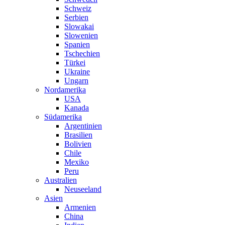
Schweiz
Serbien
Slowakai
Slowenien
Spanien
Tschechien
Türkei
Ukraine
Ungarn
Nordamerika
USA
Kanada
Südamerika
Argentinien
Brasilien
Bolivien
Chile
Mexiko
Peru
Australien
Neuseeland
Asien
Armenien
China