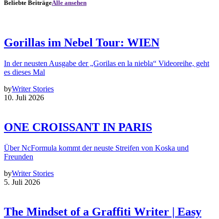
Beliebte Beiträge
Alle ansehen
Gorillas im Nebel Tour: WIEN
In der neusten Ausgabe der „Gorilas en la niebla“ Videoreihe, geht
es dieses Mal
by
Writer Stories
10. Juli 2026
ONE CROISSANT IN PARIS
Über NcFormula kommt der neuste Streifen von Koska und
Freunden
by
Writer Stories
5. Juli 2026
The Mindset of a Graffiti Writer | Easy