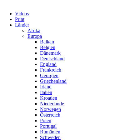
Videos
Print
Länder
Afrika
Europa
Balkan
Belgien
Dänemark
Deutschland
England
Frankreich
Georgien
Griechenland
Irland
Italien
Kroatien
Niederlande
Norwegen
Österreich
Polen
Portugal
Rumänien
Schweden