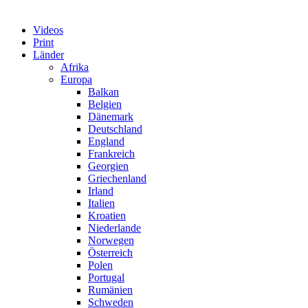
Videos
Print
Länder
Afrika
Europa
Balkan
Belgien
Dänemark
Deutschland
England
Frankreich
Georgien
Griechenland
Irland
Italien
Kroatien
Niederlande
Norwegen
Österreich
Polen
Portugal
Rumänien
Schweden