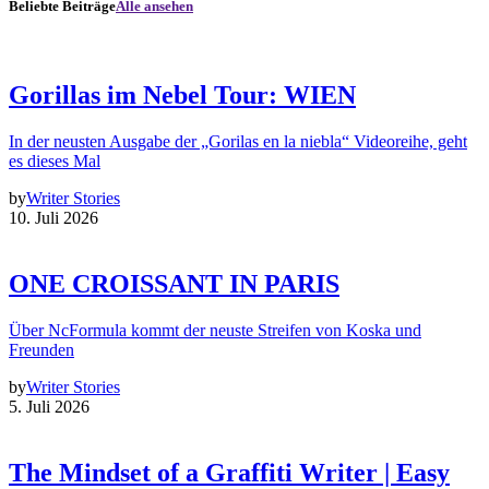
Beliebte Beiträge
Alle ansehen
Gorillas im Nebel Tour: WIEN
In der neusten Ausgabe der „Gorilas en la niebla“ Videoreihe, geht
es dieses Mal
by
Writer Stories
10. Juli 2026
ONE CROISSANT IN PARIS
Über NcFormula kommt der neuste Streifen von Koska und
Freunden
by
Writer Stories
5. Juli 2026
The Mindset of a Graffiti Writer | Easy