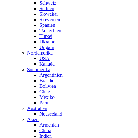
Schweiz
Serbien
Slowakai
Slowenien
Spanien
Tschechien
Türkei
Ukraine
Ungarn
Nordamerika
USA
Kanada
Südamerika
Argentinien
Brasilien
Bolivien
Chile
Mexiko
Peru
Australien
Neuseeland
Asien
Armenien
China
Indien