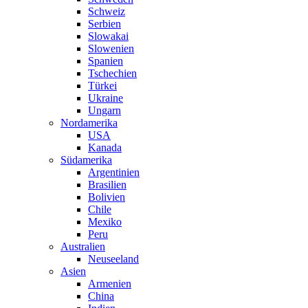
Schweiz
Serbien
Slowakai
Slowenien
Spanien
Tschechien
Türkei
Ukraine
Ungarn
Nordamerika
USA
Kanada
Südamerika
Argentinien
Brasilien
Bolivien
Chile
Mexiko
Peru
Australien
Neuseeland
Asien
Armenien
China