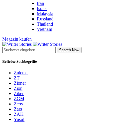
Iran
Israel
Malaysia
Russland
Thailand
Vietnam
Magazin kaufen
Search Now
Beliebte Suchbegriffe
Zulema
ZT
Zioner
Zion
Ziber
ZGM
Zeos
Zars
ZAK
Yusuf