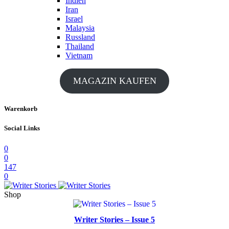
Indien
Iran
Israel
Malaysia
Russland
Thailand
Vietnam
MAGAZIN KAUFEN
Warenkorb
Social Links
0
0
147
0
Shop
Writer Stories – Issue 5