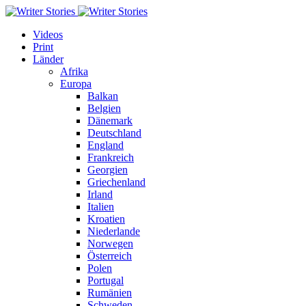
Videos
Print
Länder
Afrika
Europa
Balkan
Belgien
Dänemark
Deutschland
England
Frankreich
Georgien
Griechenland
Irland
Italien
Kroatien
Niederlande
Norwegen
Österreich
Polen
Portugal
Rumänien
Schweden