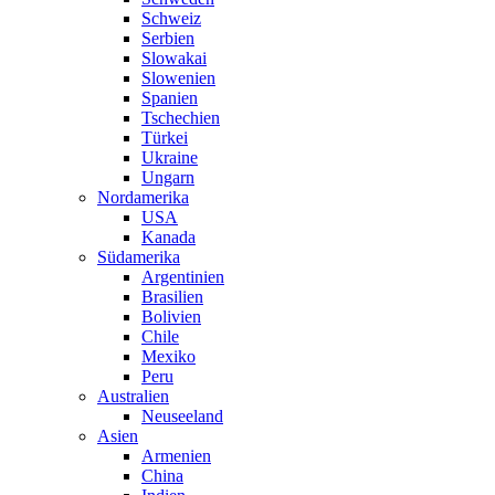
Schweiz
Serbien
Slowakai
Slowenien
Spanien
Tschechien
Türkei
Ukraine
Ungarn
Nordamerika
USA
Kanada
Südamerika
Argentinien
Brasilien
Bolivien
Chile
Mexiko
Peru
Australien
Neuseeland
Asien
Armenien
China