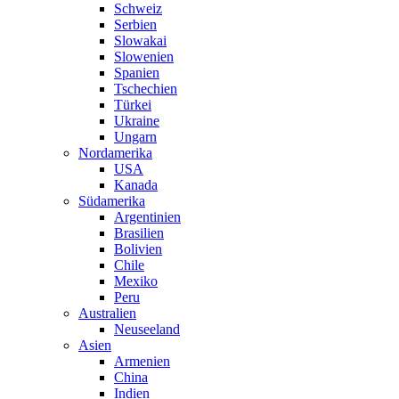
Schweiz
Serbien
Slowakai
Slowenien
Spanien
Tschechien
Türkei
Ukraine
Ungarn
Nordamerika
USA
Kanada
Südamerika
Argentinien
Brasilien
Bolivien
Chile
Mexiko
Peru
Australien
Neuseeland
Asien
Armenien
China
Indien