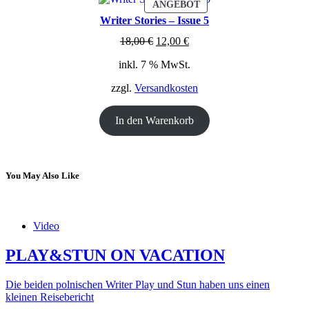
PRODUKT
ANGEBOT
IM
Writer Stories – Issue 5
ANGEBOT
Ursprünglicher
Aktueller
18,00
€
12,00
€
Preis
Preis
inkl. 7 % MwSt.
war:
ist:
18,00 €
12,00 €.
zzgl.
Versandkosten
In den Warenkorb
You May Also Like
Video
PLAY&STUN ON VACATION
Die beiden polnischen Writer Play und Stun haben uns einen
kleinen Reisebericht