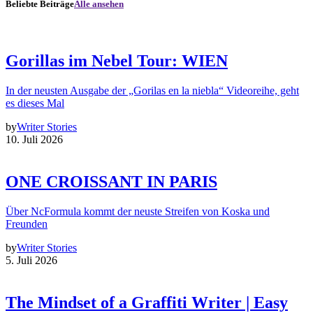
Beliebte Beiträge
Alle ansehen
Gorillas im Nebel Tour: WIEN
In der neusten Ausgabe der „Gorilas en la niebla“ Videoreihe, geht
es dieses Mal
by
Writer Stories
10. Juli 2026
ONE CROISSANT IN PARIS
Über NcFormula kommt der neuste Streifen von Koska und
Freunden
by
Writer Stories
5. Juli 2026
The Mindset of a Graffiti Writer | Easy