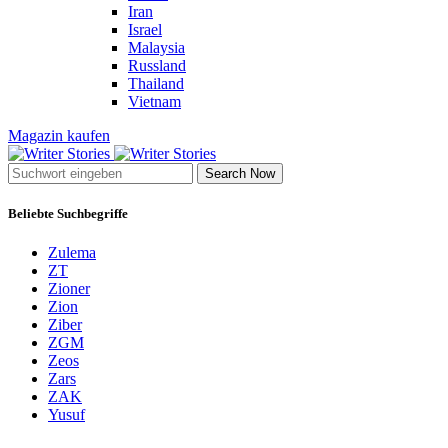
Iran
Israel
Malaysia
Russland
Thailand
Vietnam
Magazin kaufen
Search Now
Beliebte Suchbegriffe
Zulema
ZT
Zioner
Zion
Ziber
ZGM
Zeos
Zars
ZAK
Yusuf