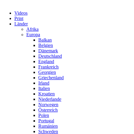
Videos
Print
Länder
Afrika
Europa
Balkan
Belgien
Dänemark
Deutschland
England
Frankreich
Georgien
Griechenland
Irland
Italien
Kroatien
Niederlande
Norwegen
Österreich
Polen
Portugal
Rumänien
Schweden