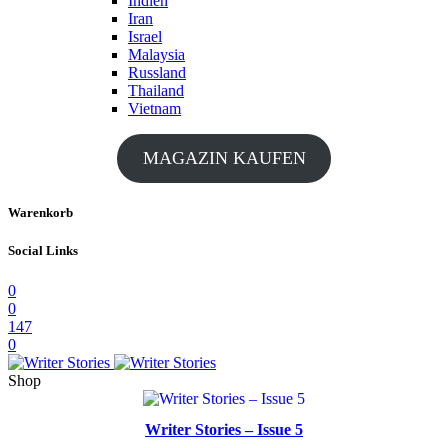
Indien
Iran
Israel
Malaysia
Russland
Thailand
Vietnam
MAGAZIN KAUFEN
Warenkorb
Social Links
0
0
147
0
Shop
Writer Stories – Issue 5