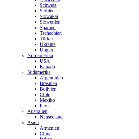
Schweiz
Serbien
Slowakai
Slowenien
Spanien
Tschechien
Türkei
Ukraine
Ungarn
Nordamerika
USA
Kanada
Südamerika
Argentinien
Brasilien
Bolivien
Chile
Mexiko
Peru
Australien
Neuseeland
Asien
Armenien
China