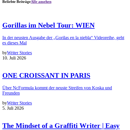
Beliebte Beiträge
Alle ansehen
Gorillas im Nebel Tour: WIEN
In der neusten Ausgabe der „Gorilas en la niebla“ Videoreihe, geht
es dieses Mal
by
Writer Stories
10. Juli 2026
ONE CROISSANT IN PARIS
Über NcFormula kommt der neuste Streifen von Koska und
Freunden
by
Writer Stories
5. Juli 2026
The Mindset of a Graffiti Writer | Easy