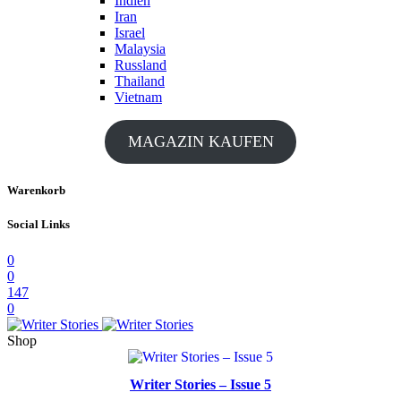
Indien
Iran
Israel
Malaysia
Russland
Thailand
Vietnam
MAGAZIN KAUFEN
Warenkorb
Social Links
0
0
147
0
Shop
Writer Stories – Issue 5