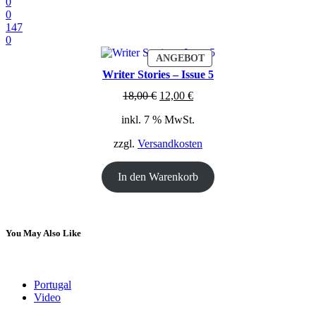
0
0
147
0
PRODUKT
ANGEBOT
IM
Writer Stories – Issue 5
ANGEBOT
Ursprünglicher
Aktueller
18,00
€
12,00
€
Preis
Preis
inkl. 7 % MwSt.
war:
ist:
18,00 €
12,00 €.
zzgl.
Versandkosten
In den Warenkorb
You May Also Like
Portugal
Video