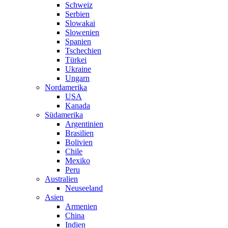
Schweiz
Serbien
Slowakai
Slowenien
Spanien
Tschechien
Türkei
Ukraine
Ungarn
Nordamerika
USA
Kanada
Südamerika
Argentinien
Brasilien
Bolivien
Chile
Mexiko
Peru
Australien
Neuseeland
Asien
Armenien
China
Indien