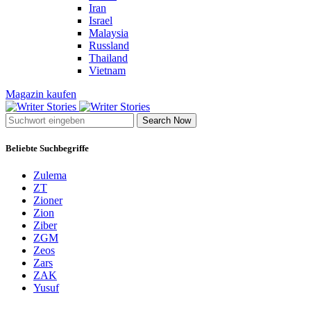
Iran
Israel
Malaysia
Russland
Thailand
Vietnam
Magazin kaufen
Search Now
Beliebte Suchbegriffe
Zulema
ZT
Zioner
Zion
Ziber
ZGM
Zeos
Zars
ZAK
Yusuf