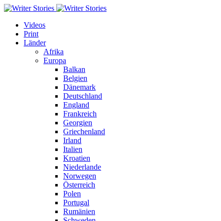
Videos
Print
Länder
Afrika
Europa
Balkan
Belgien
Dänemark
Deutschland
England
Frankreich
Georgien
Griechenland
Irland
Italien
Kroatien
Niederlande
Norwegen
Österreich
Polen
Portugal
Rumänien
Schweden