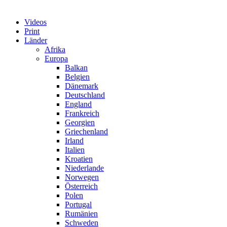
Videos
Print
Länder
Afrika
Europa
Balkan
Belgien
Dänemark
Deutschland
England
Frankreich
Georgien
Griechenland
Irland
Italien
Kroatien
Niederlande
Norwegen
Österreich
Polen
Portugal
Rumänien
Schweden