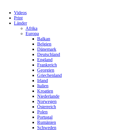
Videos
Print
Länder
Afrika
Europa
Balkan
Belgien
Dänemark
Deutschland
England
Frankreich
Georgien
Griechenland
Irland
Italien
Kroatien
Niederlande
Norwegen
Österreich
Polen
Portugal
Rumänien
Schweden