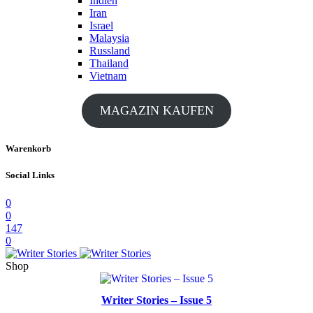
Indien
Iran
Israel
Malaysia
Russland
Thailand
Vietnam
MAGAZIN KAUFEN
Warenkorb
Social Links
0
0
147
0
Shop
Writer Stories – Issue 5