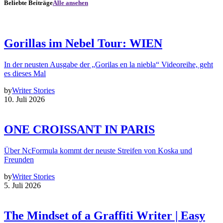
Beliebte Beiträge
Alle ansehen
Gorillas im Nebel Tour: WIEN
In der neusten Ausgabe der „Gorilas en la niebla“ Videoreihe, geht
es dieses Mal
by
Writer Stories
10. Juli 2026
ONE CROISSANT IN PARIS
Über NcFormula kommt der neuste Streifen von Koska und
Freunden
by
Writer Stories
5. Juli 2026
The Mindset of a Graffiti Writer | Easy