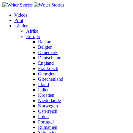
Videos
Print
Länder
Afrika
Europa
Balkan
Belgien
Dänemark
Deutschland
England
Frankreich
Georgien
Griechenland
Irland
Italien
Kroatien
Niederlande
Norwegen
Österreich
Polen
Portugal
Rumänien
Schweden