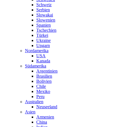
Schweiz
Serbien
Slowakai
Slowenien
Spanien
Tschechien
Türkei
Ukraine
Ungarn
Nordamerika
USA
Kanada
Südamerika
Argentinien
Brasilien
Bolivien
Chile
Mexiko
Peru
Australien
Neuseeland
Asien
Armenien
China