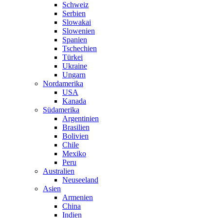
Schweiz
Serbien
Slowakai
Slowenien
Spanien
Tschechien
Türkei
Ukraine
Ungarn
Nordamerika
USA
Kanada
Südamerika
Argentinien
Brasilien
Bolivien
Chile
Mexiko
Peru
Australien
Neuseeland
Asien
Armenien
China
Indien