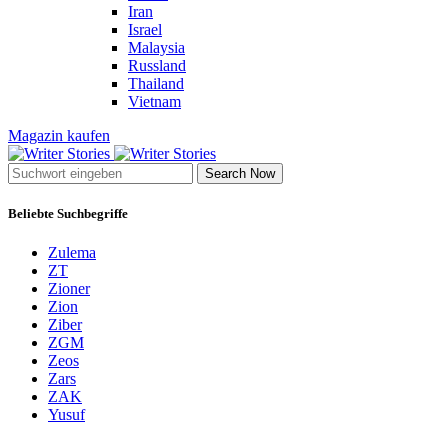
Iran
Israel
Malaysia
Russland
Thailand
Vietnam
Magazin kaufen
Search Now
Beliebte Suchbegriffe
Zulema
ZT
Zioner
Zion
Ziber
ZGM
Zeos
Zars
ZAK
Yusuf