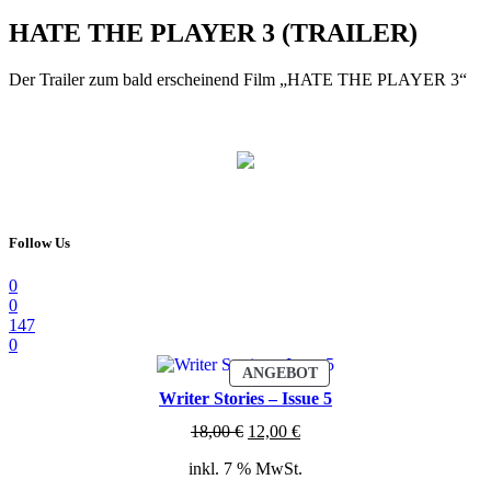
HATE THE PLAYER 3 (TRAILER)
Der Trailer zum bald erscheinend Film „HATE THE PLAYER 3“
Follow Us
0
0
147
0
PRODUKT
ANGEBOT
IM
Writer Stories – Issue 5
ANGEBOT
Ursprünglicher
Aktueller
18,00
€
12,00
€
Preis
Preis
inkl. 7 % MwSt.
war:
ist:
18,00 €
12,00 €.