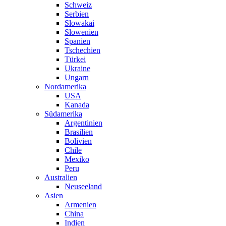
Schweiz
Serbien
Slowakai
Slowenien
Spanien
Tschechien
Türkei
Ukraine
Ungarn
Nordamerika
USA
Kanada
Südamerika
Argentinien
Brasilien
Bolivien
Chile
Mexiko
Peru
Australien
Neuseeland
Asien
Armenien
China
Indien