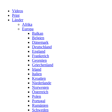
Videos
Print
Länder
Afrika
Europa
Balkan
Belgien
Dänemark
Deutschland
England
Frankreich
Georgien
Griechenland
Irland
Italien
Kroatien
Niederlande
Norwegen
Österreich
Polen
Portugal
Rumänien
Schweden