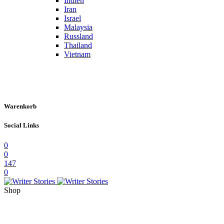
Indien
Iran
Israel
Malaysia
Russland
Thailand
Vietnam
Warenkorb
Social Links
0
0
147
0
Shop