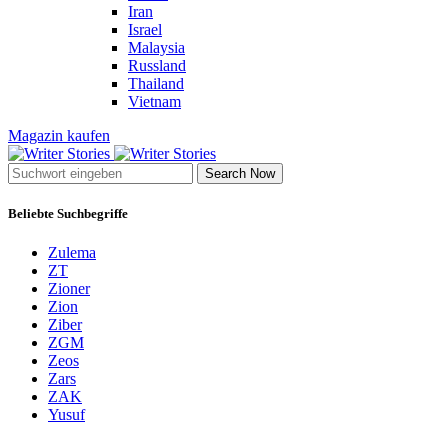
Iran
Israel
Malaysia
Russland
Thailand
Vietnam
Magazin kaufen
Search Now
Beliebte Suchbegriffe
Zulema
ZT
Zioner
Zion
Ziber
ZGM
Zeos
Zars
ZAK
Yusuf