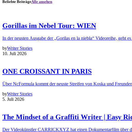
Beliebte Beiträge
Alle ansehen
Gorillas im Nebel Tour: WIEN
In der neusten Ausgabe der „Gorilas en la niebla“ Videoreihe, geht es
by
Writer Stories
10. Juli 2026
ONE CROISSANT IN PARIS
Über NcFormula kommt der neuste Streifen von Koska und Freunde
by
Writer Stories
5. Juli 2026
The Mindset of a Graffiti Writer | Easy Ri
Der Videokünstler CARRICKXYZ hat einen Dokumentarfilm über d