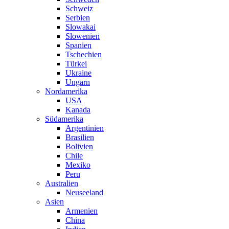
Schweiz
Serbien
Slowakai
Slowenien
Spanien
Tschechien
Türkei
Ukraine
Ungarn
Nordamerika
USA
Kanada
Südamerika
Argentinien
Brasilien
Bolivien
Chile
Mexiko
Peru
Australien
Neuseeland
Asien
Armenien
China