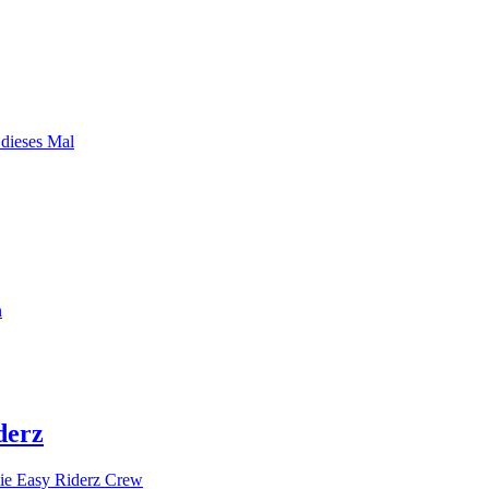
 dieses Mal
n
derz
ie Easy Riderz Crew