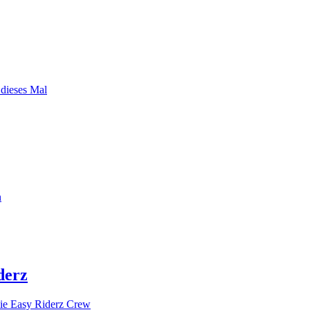
 dieses Mal
n
derz
ie Easy Riderz Crew