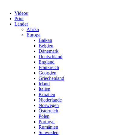
Videos
Print
Länder
Afrika
Europa
Balkan
Belgien
Dänemark
Deutschland
England
Frankreich
Georgien
Griechenland
Irland
Italien
Kroatien
Niederlande
Norwegen
Österreich
Polen
Portugal
Rumänien
Schweden