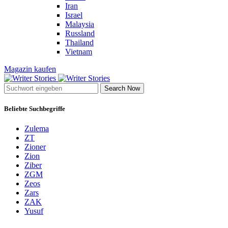
Iran
Israel
Malaysia
Russland
Thailand
Vietnam
Magazin kaufen
Search Now
Beliebte Suchbegriffe
Zulema
ZT
Zioner
Zion
Ziber
ZGM
Zeos
Zars
ZAK
Yusuf