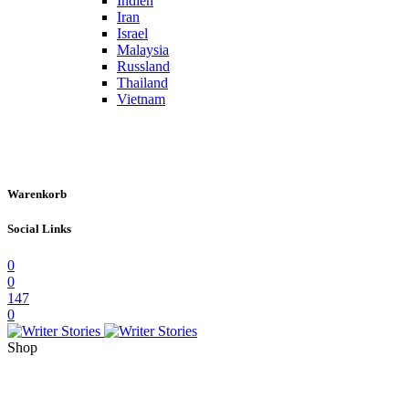
Indien
Iran
Israel
Malaysia
Russland
Thailand
Vietnam
Warenkorb
Social Links
0
0
147
0
Shop