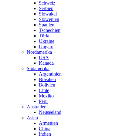
Schweiz
Serbien
Slowakai
Slowenien
Spanien
Tschechien
Türkei
Ukraine
Ungarn
Nordamerika
USA
Kanada
Südamerika
Argentinien
Brasilien
Bolivien
Chile
Mexiko
Peru
Australien
Neuseeland
Asien
Armenien
China
Indien