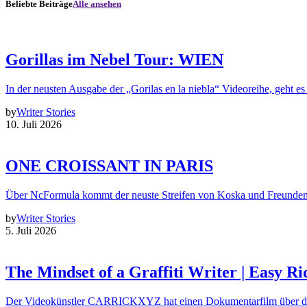
Beliebte Beiträge
Alle ansehen
Gorillas im Nebel Tour: WIEN
In der neusten Ausgabe der „Gorilas en la niebla“ Videoreihe, geht es
by
Writer Stories
10. Juli 2026
ONE CROISSANT IN PARIS
Über NcFormula kommt der neuste Streifen von Koska und Freunde
by
Writer Stories
5. Juli 2026
The Mindset of a Graffiti Writer | Easy Ri
Der Videokünstler CARRICKXYZ hat einen Dokumentarfilm über d