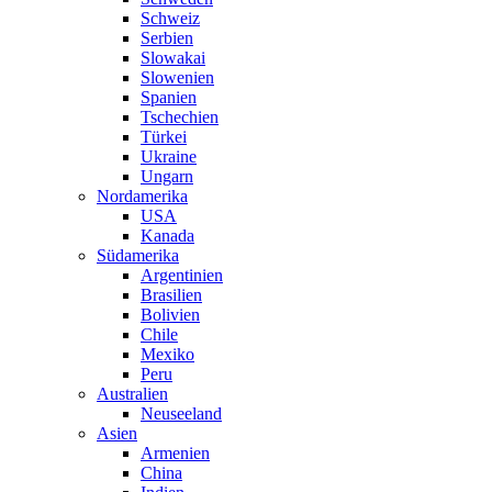
Schweiz
Serbien
Slowakai
Slowenien
Spanien
Tschechien
Türkei
Ukraine
Ungarn
Nordamerika
USA
Kanada
Südamerika
Argentinien
Brasilien
Bolivien
Chile
Mexiko
Peru
Australien
Neuseeland
Asien
Armenien
China