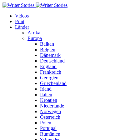
Videos
Print
Länder
Afrika
Europa
Balkan
Belgien
Dänemark
Deutschland
England
Frankreich
Georgien
Griechenland
Irland
Italien
Kroatien
Niederlande
Norwegen
Österreich
Polen
Portugal
Rumänien
Schweden