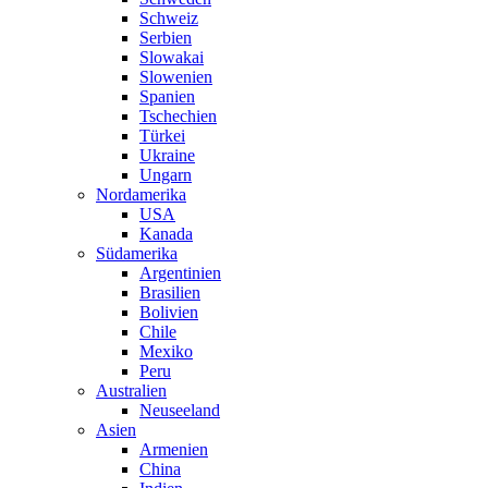
Schweiz
Serbien
Slowakai
Slowenien
Spanien
Tschechien
Türkei
Ukraine
Ungarn
Nordamerika
USA
Kanada
Südamerika
Argentinien
Brasilien
Bolivien
Chile
Mexiko
Peru
Australien
Neuseeland
Asien
Armenien
China