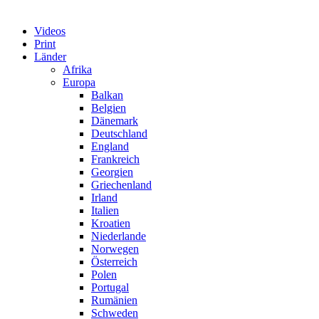
Videos
Print
Länder
Afrika
Europa
Balkan
Belgien
Dänemark
Deutschland
England
Frankreich
Georgien
Griechenland
Irland
Italien
Kroatien
Niederlande
Norwegen
Österreich
Polen
Portugal
Rumänien
Schweden