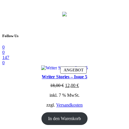
Follow Us
0
0
147
0
PRODUKT
ANGEBOT
IM
Writer Stories – Issue 5
ANGEBOT
Ursprünglicher
Aktueller
18,00
€
12,00
€
Preis
Preis
inkl. 7 % MwSt.
war:
ist:
18,00 €
12,00 €.
zzgl.
Versandkosten
In den Warenkorb