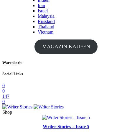
Indien
Iran
Israel
Malaysia
Russland
Thailand
Vietnam
MAGAZIN KAUFEN
Warenkorb
Social Links
0
0
147
0
Shop
Writer Stories – Issue 5