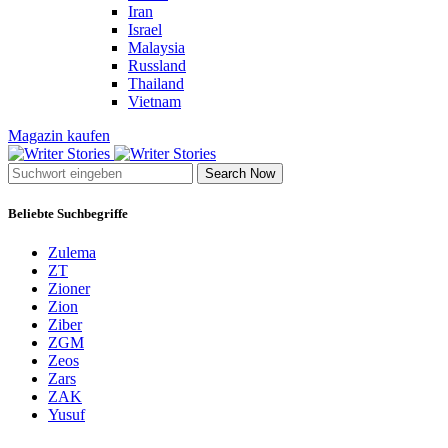
Iran
Israel
Malaysia
Russland
Thailand
Vietnam
Magazin kaufen
Search Now
Beliebte Suchbegriffe
Zulema
ZT
Zioner
Zion
Ziber
ZGM
Zeos
Zars
ZAK
Yusuf