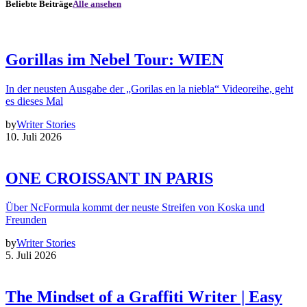
Beliebte Beiträge
Alle ansehen
Gorillas im Nebel Tour: WIEN
In der neusten Ausgabe der „Gorilas en la niebla“ Videoreihe, geht
es dieses Mal
by
Writer Stories
10. Juli 2026
ONE CROISSANT IN PARIS
Über NcFormula kommt der neuste Streifen von Koska und
Freunden
by
Writer Stories
5. Juli 2026
The Mindset of a Graffiti Writer | Easy