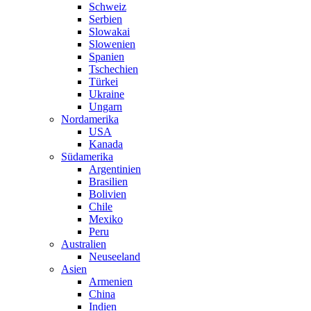
Schweiz
Serbien
Slowakai
Slowenien
Spanien
Tschechien
Türkei
Ukraine
Ungarn
Nordamerika
USA
Kanada
Südamerika
Argentinien
Brasilien
Bolivien
Chile
Mexiko
Peru
Australien
Neuseeland
Asien
Armenien
China
Indien