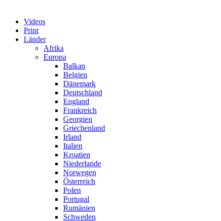
Videos
Print
Länder
Afrika
Europa
Balkan
Belgien
Dänemark
Deutschland
England
Frankreich
Georgien
Griechenland
Irland
Italien
Kroatien
Niederlande
Norwegen
Österreich
Polen
Portugal
Rumänien
Schweden