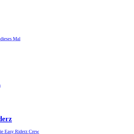
 dieses Mal
n
derz
ie Easy Riderz Crew