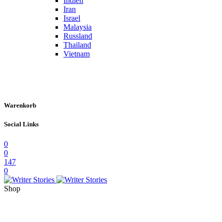
Indien
Iran
Israel
Malaysia
Russland
Thailand
Vietnam
Warenkorb
Social Links
0
0
147
0
Shop