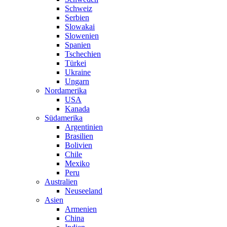
Schweiz
Serbien
Slowakai
Slowenien
Spanien
Tschechien
Türkei
Ukraine
Ungarn
Nordamerika
USA
Kanada
Südamerika
Argentinien
Brasilien
Bolivien
Chile
Mexiko
Peru
Australien
Neuseeland
Asien
Armenien
China