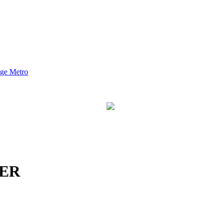
nge Metro
LER