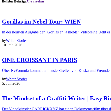
Beliebte Beiträge
Alle ansehen
Gorillas im Nebel Tour: WIEN
In der neusten Ausgabe der „Gorilas en la niebla“ Videoreihe, geht es
by
Writer Stories
10. Juli 2026
ONE CROISSANT IN PARIS
Über NcFormula kommt der neuste Streifen von Koska und Freunde
by
Writer Stories
5. Juli 2026
The Mindset of a Graffiti Writer | Easy Ri
Der Videokünstler CARRICKXYZ hat einen Dokumentarfilm über d