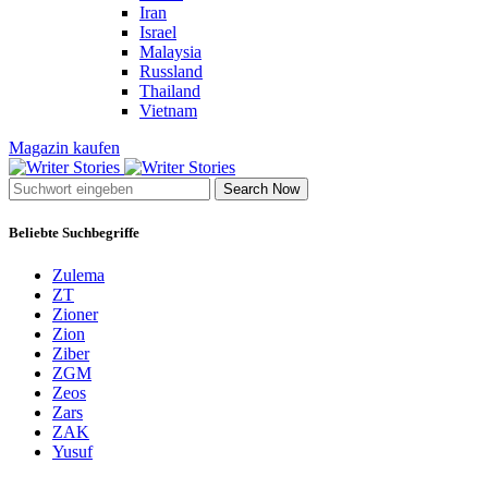
Iran
Israel
Malaysia
Russland
Thailand
Vietnam
Magazin kaufen
Search Now
Beliebte Suchbegriffe
Zulema
ZT
Zioner
Zion
Ziber
ZGM
Zeos
Zars
ZAK
Yusuf