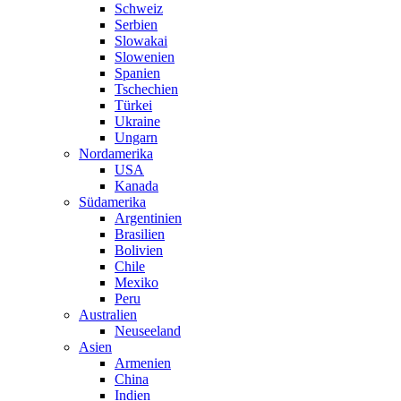
Schweiz
Serbien
Slowakai
Slowenien
Spanien
Tschechien
Türkei
Ukraine
Ungarn
Nordamerika
USA
Kanada
Südamerika
Argentinien
Brasilien
Bolivien
Chile
Mexiko
Peru
Australien
Neuseeland
Asien
Armenien
China
Indien