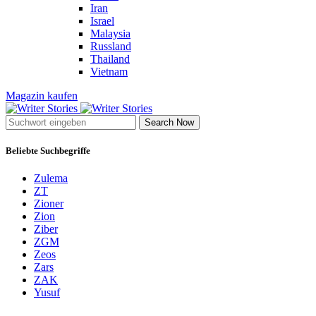
Iran
Israel
Malaysia
Russland
Thailand
Vietnam
Magazin kaufen
Search Now
Beliebte Suchbegriffe
Zulema
ZT
Zioner
Zion
Ziber
ZGM
Zeos
Zars
ZAK
Yusuf