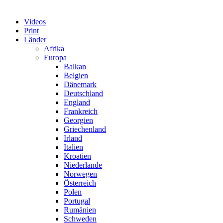
Videos
Print
Länder
Afrika
Europa
Balkan
Belgien
Dänemark
Deutschland
England
Frankreich
Georgien
Griechenland
Irland
Italien
Kroatien
Niederlande
Norwegen
Österreich
Polen
Portugal
Rumänien
Schweden