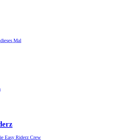
 dieses Mal
n
derz
ie Easy Riderz Crew