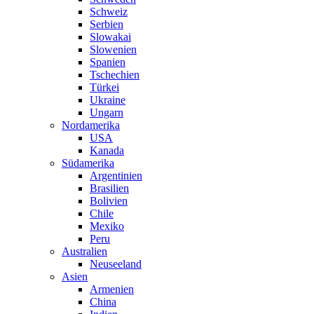
Schweiz
Serbien
Slowakai
Slowenien
Spanien
Tschechien
Türkei
Ukraine
Ungarn
Nordamerika
USA
Kanada
Südamerika
Argentinien
Brasilien
Bolivien
Chile
Mexiko
Peru
Australien
Neuseeland
Asien
Armenien
China