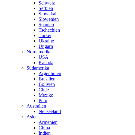
Schweiz
Serbien
Slowakai
Slowenien
Spanien
Tschechien
Türkei
Ukraine
Ungarn
Nordamerika
USA
Kanada
Südamerika
Argentinien
Brasilien
Bolivien
Chile
Mexiko
Peru
Australien
Neuseeland
Asien
Armenien
China
Indien