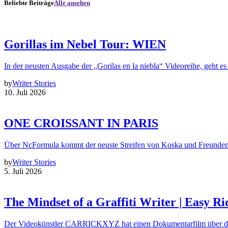
Beliebte Beiträge
Alle ansehen
Gorillas im Nebel Tour: WIEN
In der neusten Ausgabe der „Gorilas en la niebla“ Videoreihe, geht es
by
Writer Stories
10. Juli 2026
ONE CROISSANT IN PARIS
Über NcFormula kommt der neuste Streifen von Koska und Freunde
by
Writer Stories
5. Juli 2026
The Mindset of a Graffiti Writer | Easy Ri
Der Videokünstler CARRICKXYZ hat einen Dokumentarfilm über d