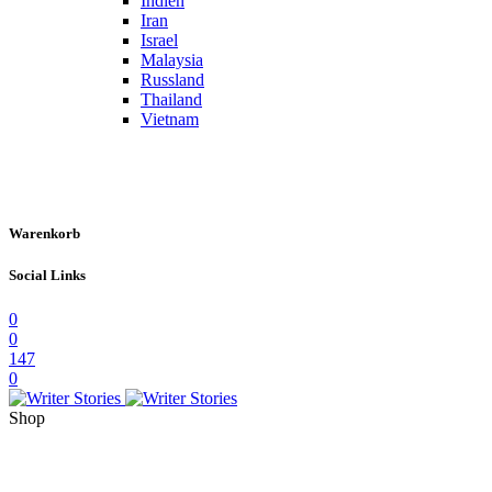
Indien
Iran
Israel
Malaysia
Russland
Thailand
Vietnam
Warenkorb
Social Links
0
0
147
0
Shop