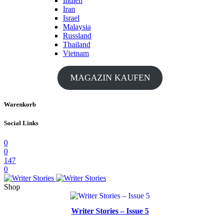
Indien
Iran
Israel
Malaysia
Russland
Thailand
Vietnam
MAGAZIN KAUFEN
Warenkorb
Social Links
0
0
147
0
Shop
Writer Stories – Issue 5