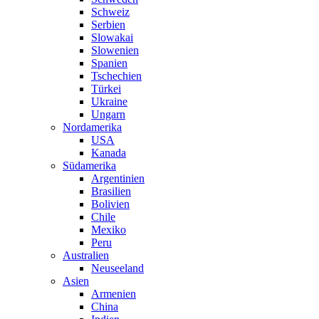
Schweiz
Serbien
Slowakai
Slowenien
Spanien
Tschechien
Türkei
Ukraine
Ungarn
Nordamerika
USA
Kanada
Südamerika
Argentinien
Brasilien
Bolivien
Chile
Mexiko
Peru
Australien
Neuseeland
Asien
Armenien
China