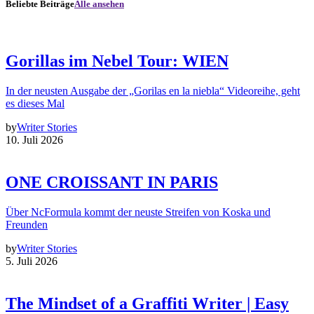
Beliebte Beiträge
Alle ansehen
Gorillas im Nebel Tour: WIEN
In der neusten Ausgabe der „Gorilas en la niebla“ Videoreihe, geht
es dieses Mal
by
Writer Stories
10. Juli 2026
ONE CROISSANT IN PARIS
Über NcFormula kommt der neuste Streifen von Koska und
Freunden
by
Writer Stories
5. Juli 2026
The Mindset of a Graffiti Writer | Easy