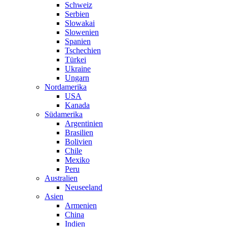
Schweiz
Serbien
Slowakai
Slowenien
Spanien
Tschechien
Türkei
Ukraine
Ungarn
Nordamerika
USA
Kanada
Südamerika
Argentinien
Brasilien
Bolivien
Chile
Mexiko
Peru
Australien
Neuseeland
Asien
Armenien
China
Indien