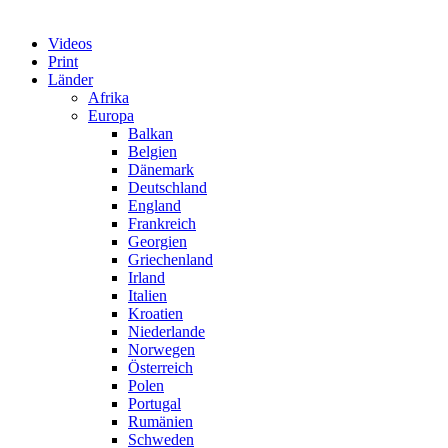
Videos
Print
Länder
Afrika
Europa
Balkan
Belgien
Dänemark
Deutschland
England
Frankreich
Georgien
Griechenland
Irland
Italien
Kroatien
Niederlande
Norwegen
Österreich
Polen
Portugal
Rumänien
Schweden