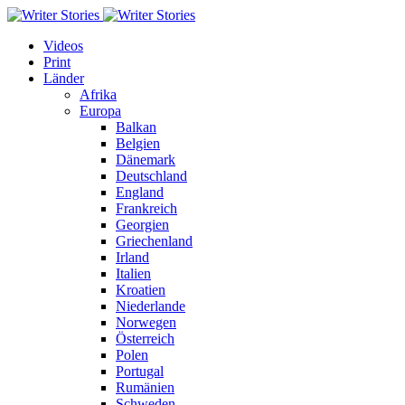
Videos
Print
Länder
Afrika
Europa
Balkan
Belgien
Dänemark
Deutschland
England
Frankreich
Georgien
Griechenland
Irland
Italien
Kroatien
Niederlande
Norwegen
Österreich
Polen
Portugal
Rumänien
Schweden