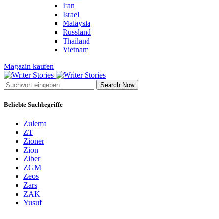
Iran
Israel
Malaysia
Russland
Thailand
Vietnam
Magazin kaufen
Search Now
Beliebte Suchbegriffe
Zulema
ZT
Zioner
Zion
Ziber
ZGM
Zeos
Zars
ZAK
Yusuf