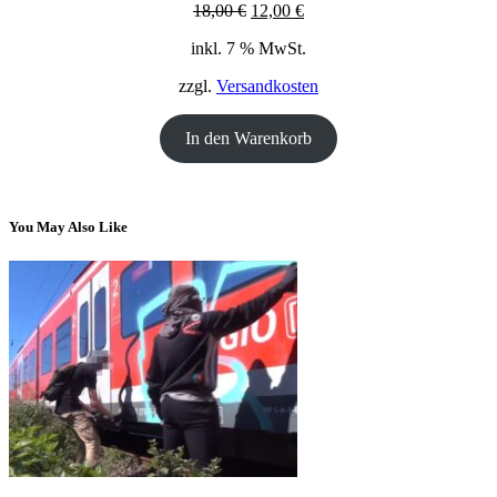
Ursprünglicher
Aktueller
18,00
€
12,00
€
Preis
Preis
inkl. 7 % MwSt.
war:
ist:
18,00 €
12,00 €.
zzgl.
Versandkosten
In den Warenkorb
You May Also Like