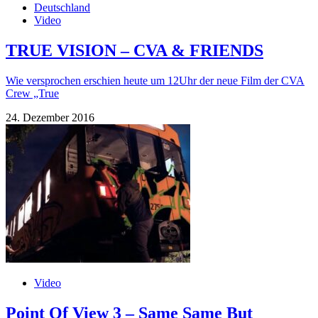
Deutschland
Video
TRUE VISION – CVA & FRIENDS
Wie versprochen erschien heute um 12Uhr der neue Film der CVA
Crew „True
24. Dezember 2016
Video
Point Of View 3 – Same Same But