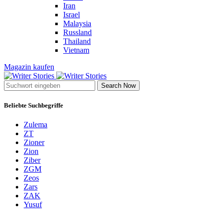
Iran
Israel
Malaysia
Russland
Thailand
Vietnam
Magazin kaufen
Search Now
Beliebte Suchbegriffe
Zulema
ZT
Zioner
Zion
Ziber
ZGM
Zeos
Zars
ZAK
Yusuf