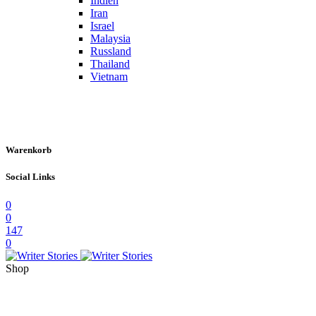
Indien
Iran
Israel
Malaysia
Russland
Thailand
Vietnam
Warenkorb
Social Links
0
0
147
0
Shop