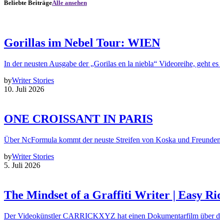
Beliebte Beiträge
Alle ansehen
Gorillas im Nebel Tour: WIEN
In der neusten Ausgabe der „Gorilas en la niebla“ Videoreihe, geht es
by
Writer Stories
10. Juli 2026
ONE CROISSANT IN PARIS
Über NcFormula kommt der neuste Streifen von Koska und Freunde
by
Writer Stories
5. Juli 2026
The Mindset of a Graffiti Writer | Easy Ri
Der Videokünstler CARRICKXYZ hat einen Dokumentarfilm über d