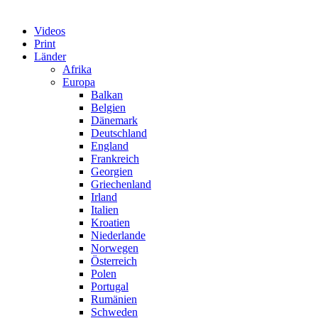
Videos
Print
Länder
Afrika
Europa
Balkan
Belgien
Dänemark
Deutschland
England
Frankreich
Georgien
Griechenland
Irland
Italien
Kroatien
Niederlande
Norwegen
Österreich
Polen
Portugal
Rumänien
Schweden