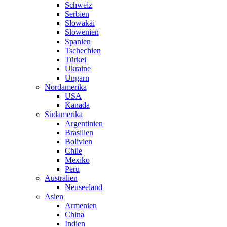
Schweiz
Serbien
Slowakai
Slowenien
Spanien
Tschechien
Türkei
Ukraine
Ungarn
Nordamerika
USA
Kanada
Südamerika
Argentinien
Brasilien
Bolivien
Chile
Mexiko
Peru
Australien
Neuseeland
Asien
Armenien
China
Indien