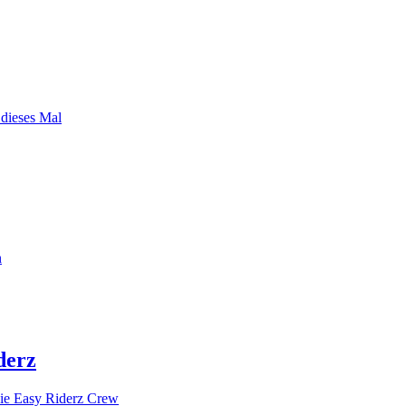
 dieses Mal
n
derz
ie Easy Riderz Crew