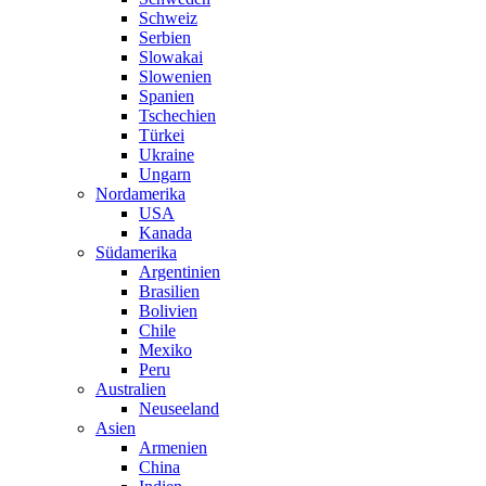
Schweiz
Serbien
Slowakai
Slowenien
Spanien
Tschechien
Türkei
Ukraine
Ungarn
Nordamerika
USA
Kanada
Südamerika
Argentinien
Brasilien
Bolivien
Chile
Mexiko
Peru
Australien
Neuseeland
Asien
Armenien
China