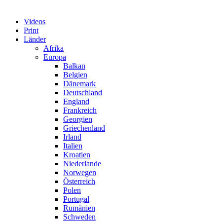
Videos
Print
Länder
Afrika
Europa
Balkan
Belgien
Dänemark
Deutschland
England
Frankreich
Georgien
Griechenland
Irland
Italien
Kroatien
Niederlande
Norwegen
Österreich
Polen
Portugal
Rumänien
Schweden