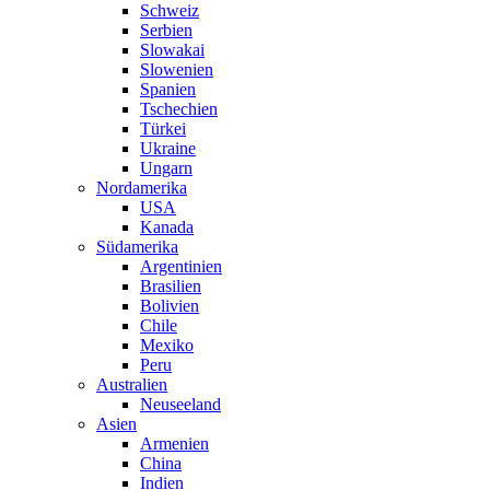
Schweiz
Serbien
Slowakai
Slowenien
Spanien
Tschechien
Türkei
Ukraine
Ungarn
Nordamerika
USA
Kanada
Südamerika
Argentinien
Brasilien
Bolivien
Chile
Mexiko
Peru
Australien
Neuseeland
Asien
Armenien
China
Indien