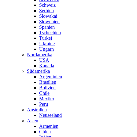
Schweiz
Serbien
Slowakai
Slowenien
Spanien
Tschechien
Türkei
Ukraine
Ungarn
Nordamerika
USA
Kanada
Südamerika
Argentinien
Brasilien
Bolivien
Chile
Mexiko
Peru
Australien
Neuseeland
Asien
Armenien
China