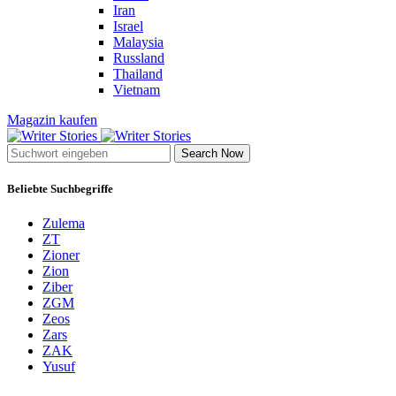
Iran
Israel
Malaysia
Russland
Thailand
Vietnam
Magazin kaufen
Search Now
Beliebte Suchbegriffe
Zulema
ZT
Zioner
Zion
Ziber
ZGM
Zeos
Zars
ZAK
Yusuf