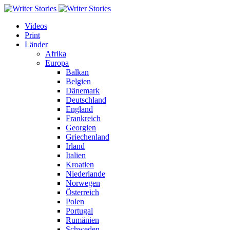
Videos
Print
Länder
Afrika
Europa
Balkan
Belgien
Dänemark
Deutschland
England
Frankreich
Georgien
Griechenland
Irland
Italien
Kroatien
Niederlande
Norwegen
Österreich
Polen
Portugal
Rumänien
Schweden