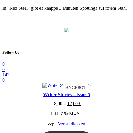
In „Red Steel“ gibt es knappe 3 Minuten Spottings auf rotem Stahl
Follow Us
0
0
147
0
PRODUKT
ANGEBOT
IM
Writer Stories – Issue 5
ANGEBOT
Ursprünglicher
Aktueller
18,00
€
12,00
€
Preis
Preis
inkl. 7 % MwSt.
war:
ist:
18,00 €
12,00 €.
zzgl.
Versandkosten