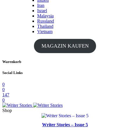
Indien
Iran
Israel
Malaysia
Russland
Thailand
Vietnam
MAGAZIN KAUFEN
Warenkorb
Social Links
0
0
147
0
Shop
Writer Stories – Issue 5