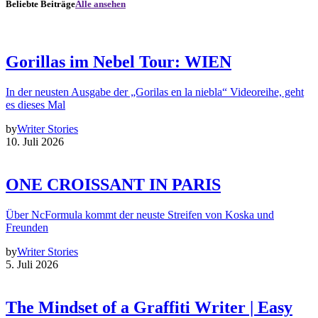
Beliebte Beiträge
Alle ansehen
Gorillas im Nebel Tour: WIEN
In der neusten Ausgabe der „Gorilas en la niebla“ Videoreihe, geht
es dieses Mal
by
Writer Stories
10. Juli 2026
ONE CROISSANT IN PARIS
Über NcFormula kommt der neuste Streifen von Koska und
Freunden
by
Writer Stories
5. Juli 2026
The Mindset of a Graffiti Writer | Easy