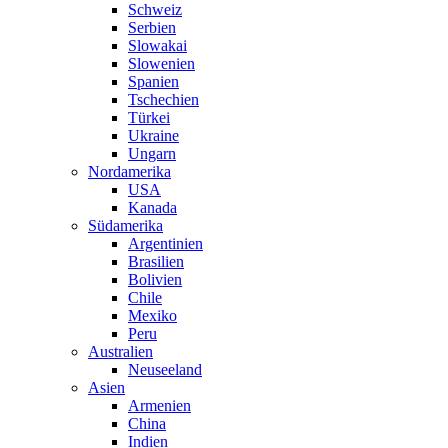
Schweiz
Serbien
Slowakai
Slowenien
Spanien
Tschechien
Türkei
Ukraine
Ungarn
Nordamerika
USA
Kanada
Südamerika
Argentinien
Brasilien
Bolivien
Chile
Mexiko
Peru
Australien
Neuseeland
Asien
Armenien
China
Indien