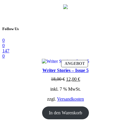
Follow Us
0
0
147
0
PRODUKT
ANGEBOT
IM
Writer Stories – Issue 5
ANGEBOT
Ursprünglicher
Aktueller
18,00
€
12,00
€
Preis
Preis
inkl. 7 % MwSt.
war:
ist:
18,00 €
12,00 €.
zzgl.
Versandkosten
In den Warenkorb