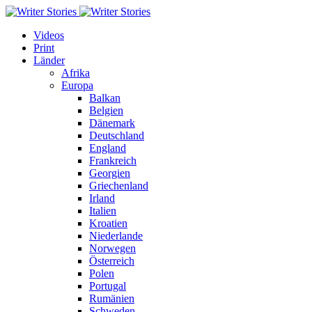
Videos
Print
Länder
Afrika
Europa
Balkan
Belgien
Dänemark
Deutschland
England
Frankreich
Georgien
Griechenland
Irland
Italien
Kroatien
Niederlande
Norwegen
Österreich
Polen
Portugal
Rumänien
Schweden