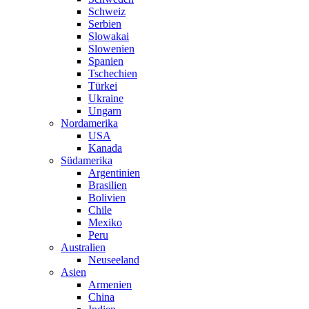
Schweiz
Serbien
Slowakai
Slowenien
Spanien
Tschechien
Türkei
Ukraine
Ungarn
Nordamerika
USA
Kanada
Südamerika
Argentinien
Brasilien
Bolivien
Chile
Mexiko
Peru
Australien
Neuseeland
Asien
Armenien
China