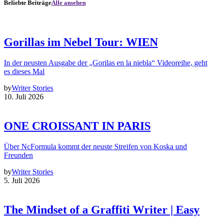
Beliebte Beiträge
Alle ansehen
Gorillas im Nebel Tour: WIEN
In der neusten Ausgabe der „Gorilas en la niebla“ Videoreihe, geht
es dieses Mal
by
Writer Stories
10. Juli 2026
ONE CROISSANT IN PARIS
Über NcFormula kommt der neuste Streifen von Koska und
Freunden
by
Writer Stories
5. Juli 2026
The Mindset of a Graffiti Writer | Easy