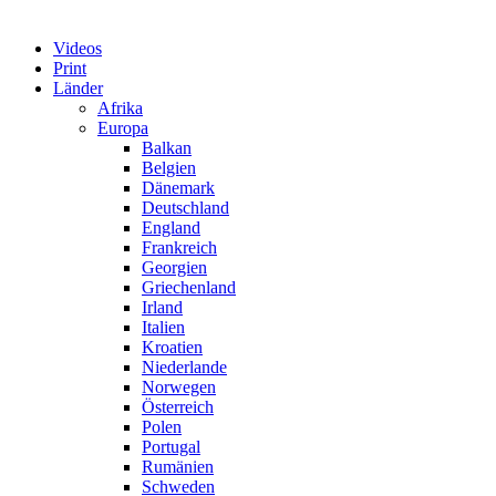
Videos
Print
Länder
Afrika
Europa
Balkan
Belgien
Dänemark
Deutschland
England
Frankreich
Georgien
Griechenland
Irland
Italien
Kroatien
Niederlande
Norwegen
Österreich
Polen
Portugal
Rumänien
Schweden