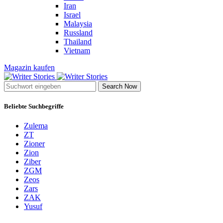
Iran
Israel
Malaysia
Russland
Thailand
Vietnam
Magazin kaufen
Search Now
Beliebte Suchbegriffe
Zulema
ZT
Zioner
Zion
Ziber
ZGM
Zeos
Zars
ZAK
Yusuf