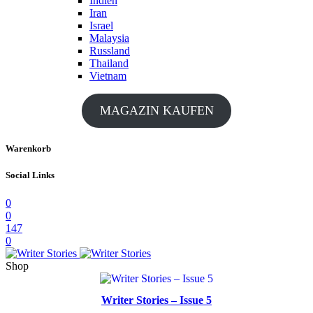
Indien
Iran
Israel
Malaysia
Russland
Thailand
Vietnam
MAGAZIN KAUFEN
Warenkorb
Social Links
0
0
147
0
Shop
Writer Stories – Issue 5