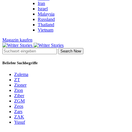
Iran
Israel
Malaysia
Russland
Thailand
Vietnam
Magazin kaufen
Search Now
Beliebte Suchbegriffe
Zulema
ZT
Zioner
Zion
Ziber
ZGM
Zeos
Zars
ZAK
Yusuf