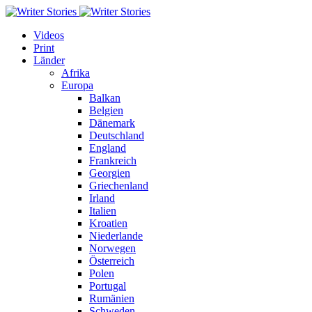
Videos
Print
Länder
Afrika
Europa
Balkan
Belgien
Dänemark
Deutschland
England
Frankreich
Georgien
Griechenland
Irland
Italien
Kroatien
Niederlande
Norwegen
Österreich
Polen
Portugal
Rumänien
Schweden