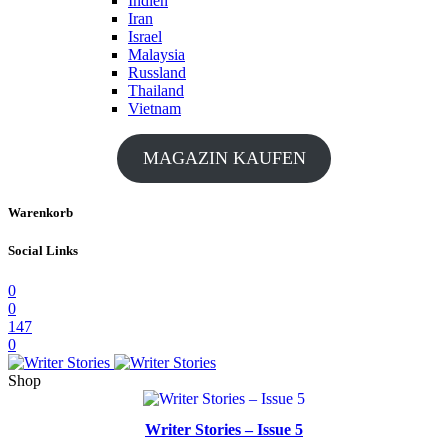
Indien
Iran
Israel
Malaysia
Russland
Thailand
Vietnam
MAGAZIN KAUFEN
Warenkorb
Social Links
0
0
147
0
Shop
Writer Stories – Issue 5