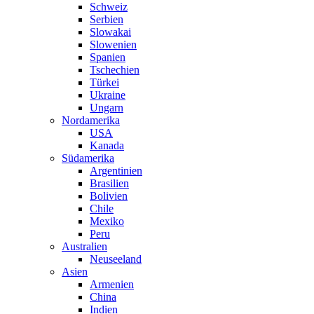
Schweiz
Serbien
Slowakai
Slowenien
Spanien
Tschechien
Türkei
Ukraine
Ungarn
Nordamerika
USA
Kanada
Südamerika
Argentinien
Brasilien
Bolivien
Chile
Mexiko
Peru
Australien
Neuseeland
Asien
Armenien
China
Indien