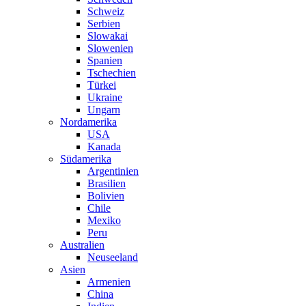
Schweiz
Serbien
Slowakai
Slowenien
Spanien
Tschechien
Türkei
Ukraine
Ungarn
Nordamerika
USA
Kanada
Südamerika
Argentinien
Brasilien
Bolivien
Chile
Mexiko
Peru
Australien
Neuseeland
Asien
Armenien
China