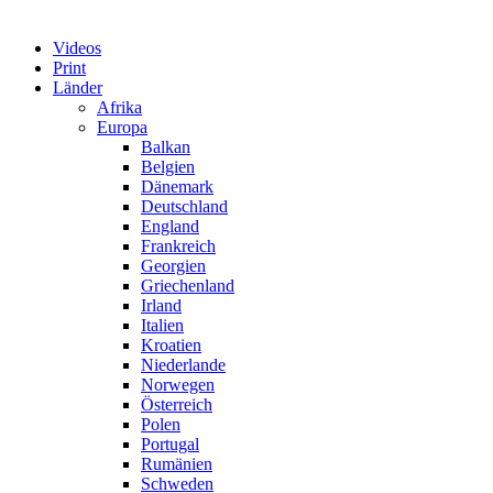
Videos
Print
Länder
Afrika
Europa
Balkan
Belgien
Dänemark
Deutschland
England
Frankreich
Georgien
Griechenland
Irland
Italien
Kroatien
Niederlande
Norwegen
Österreich
Polen
Portugal
Rumänien
Schweden