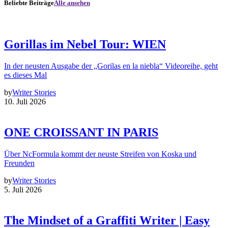
Beliebte Beiträge
Alle ansehen
Gorillas im Nebel Tour: WIEN
In der neusten Ausgabe der „Gorilas en la niebla“ Videoreihe, geht
es dieses Mal
by
Writer Stories
10. Juli 2026
ONE CROISSANT IN PARIS
Über NcFormula kommt der neuste Streifen von Koska und
Freunden
by
Writer Stories
5. Juli 2026
The Mindset of a Graffiti Writer | Easy