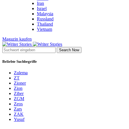
Iran
Israel
Malaysia
Russland
Thailand
Vietnam
Magazin kaufen
Search Now
Beliebte Suchbegriffe
Zulema
ZT
Zioner
Zion
Ziber
ZGM
Zeos
Zars
ZAK
Yusuf