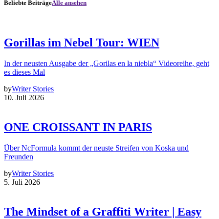
Beliebte Beiträge
Alle ansehen
Gorillas im Nebel Tour: WIEN
In der neusten Ausgabe der „Gorilas en la niebla“ Videoreihe, geht
es dieses Mal
by
Writer Stories
10. Juli 2026
ONE CROISSANT IN PARIS
Über NcFormula kommt der neuste Streifen von Koska und
Freunden
by
Writer Stories
5. Juli 2026
The Mindset of a Graffiti Writer | Easy