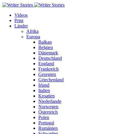
Videos
Print
Länder
Afrika
Europa
Balkan
Belgien
Dänemark
Deutschland
England
Frankreich
Georgien
Griechenland
Irland
Italien
Kroatien
Niederlande
Norwegen
Österreich
Polen
Portugal
Rumänien
Schweden