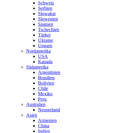
Schweiz
Serbien
Slowakai
Slowenien
Spanien
Tschechien
Türkei
Ukraine
Ungarn
Nordamerika
USA
Kanada
Südamerika
Argentinien
Brasilien
Bolivien
Chile
Mexiko
Peru
Australien
Neuseeland
Asien
Armenien
China
Indien