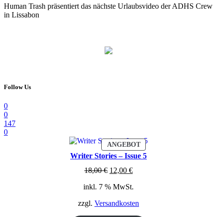
Human Trash präsentiert das nächste Urlaubsvideo der ADHS Crew
in Lissabon
Follow Us
0
0
147
0
PRODUKT
ANGEBOT
IM
Writer Stories – Issue 5
ANGEBOT
Ursprünglicher
Aktueller
18,00
€
12,00
€
Preis
Preis
inkl. 7 % MwSt.
war:
ist:
18,00 €
12,00 €.
zzgl.
Versandkosten