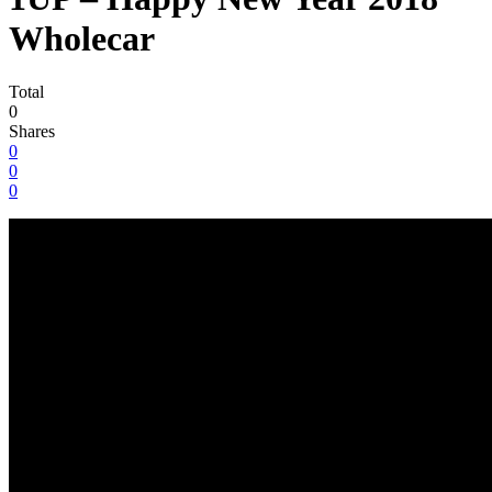
Wholecar
Total
0
Shares
0
0
0