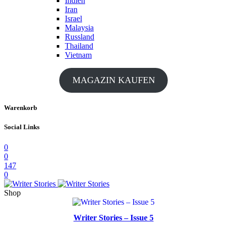
Indien
Iran
Israel
Malaysia
Russland
Thailand
Vietnam
MAGAZIN KAUFEN
Warenkorb
Social Links
0
0
147
0
Shop
Writer Stories – Issue 5