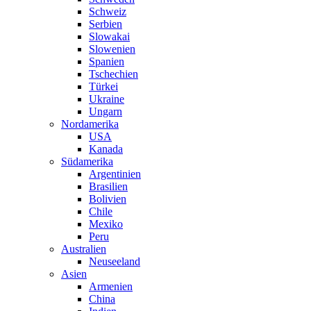
Schweiz
Serbien
Slowakai
Slowenien
Spanien
Tschechien
Türkei
Ukraine
Ungarn
Nordamerika
USA
Kanada
Südamerika
Argentinien
Brasilien
Bolivien
Chile
Mexiko
Peru
Australien
Neuseeland
Asien
Armenien
China