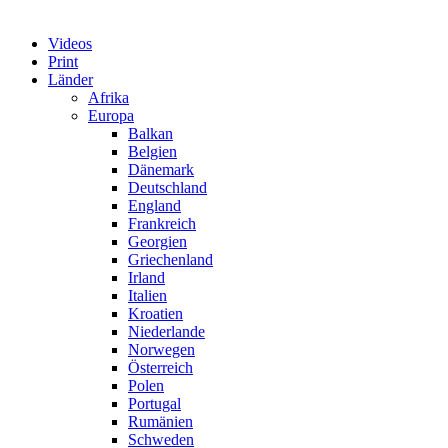
Videos
Print
Länder
Afrika
Europa
Balkan
Belgien
Dänemark
Deutschland
England
Frankreich
Georgien
Griechenland
Irland
Italien
Kroatien
Niederlande
Norwegen
Österreich
Polen
Portugal
Rumänien
Schweden