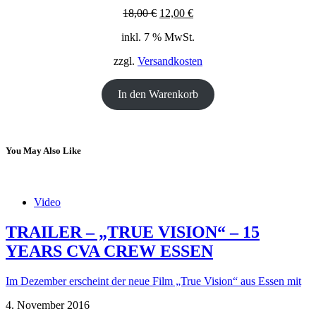
Ursprünglicher
Aktueller
18,00
€
12,00
€
Preis
Preis
inkl. 7 % MwSt.
war:
ist:
18,00 €
12,00 €.
zzgl.
Versandkosten
In den Warenkorb
You May Also Like
Video
TRAILER – „TRUE VISION“ – 15
YEARS CVA CREW ESSEN
Im Dezember erscheint der neue Film „True Vision“ aus Essen mit
4. November 2016