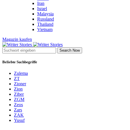
Iran
Israel
Malaysia
Russland
Thailand
Vietnam
Magazin kaufen
Search Now
Beliebte Suchbegriffe
Zulema
ZT
Zioner
Zion
Ziber
ZGM
Zeos
Zars
ZAK
Yusuf