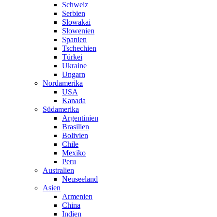
Schweiz
Serbien
Slowakai
Slowenien
Spanien
Tschechien
Türkei
Ukraine
Ungarn
Nordamerika
USA
Kanada
Südamerika
Argentinien
Brasilien
Bolivien
Chile
Mexiko
Peru
Australien
Neuseeland
Asien
Armenien
China
Indien