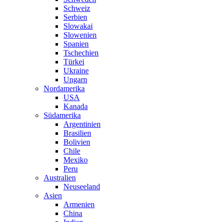
Schweiz
Serbien
Slowakai
Slowenien
Spanien
Tschechien
Türkei
Ukraine
Ungarn
Nordamerika
USA
Kanada
Südamerika
Argentinien
Brasilien
Bolivien
Chile
Mexiko
Peru
Australien
Neuseeland
Asien
Armenien
China