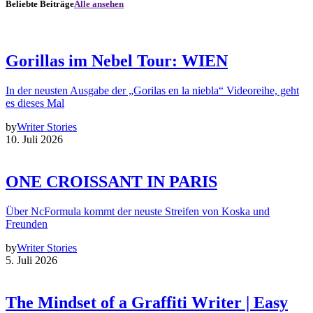
Beliebte Beiträge
Alle ansehen
Gorillas im Nebel Tour: WIEN
In der neusten Ausgabe der „Gorilas en la niebla“ Videoreihe, geht
es dieses Mal
by
Writer Stories
10. Juli 2026
ONE CROISSANT IN PARIS
Über NcFormula kommt der neuste Streifen von Koska und
Freunden
by
Writer Stories
5. Juli 2026
The Mindset of a Graffiti Writer | Easy