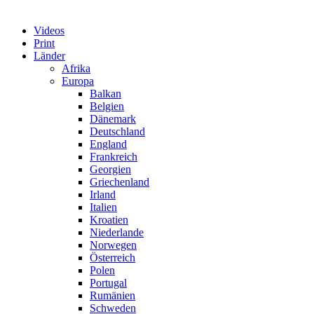
Videos
Print
Länder
Afrika
Europa
Balkan
Belgien
Dänemark
Deutschland
England
Frankreich
Georgien
Griechenland
Irland
Italien
Kroatien
Niederlande
Norwegen
Österreich
Polen
Portugal
Rumänien
Schweden