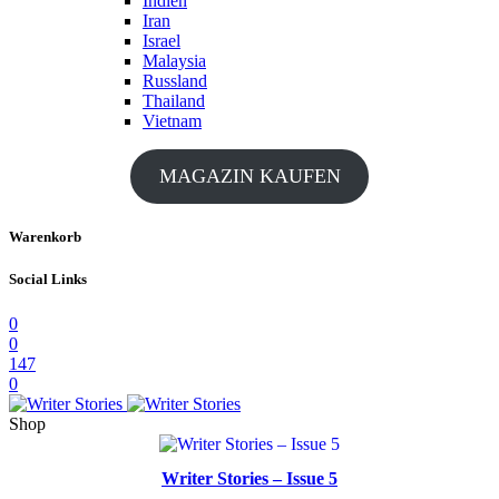
Indien
Iran
Israel
Malaysia
Russland
Thailand
Vietnam
MAGAZIN KAUFEN
Warenkorb
Social Links
0
0
147
0
Shop
Writer Stories – Issue 5