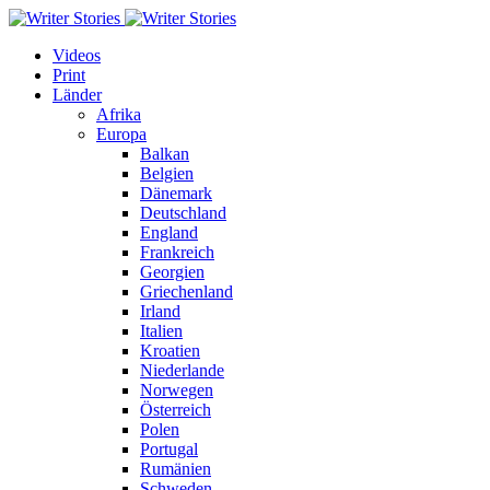
Videos
Print
Länder
Afrika
Europa
Balkan
Belgien
Dänemark
Deutschland
England
Frankreich
Georgien
Griechenland
Irland
Italien
Kroatien
Niederlande
Norwegen
Österreich
Polen
Portugal
Rumänien
Schweden