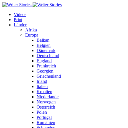
Videos
Print
Länder
Afrika
Europa
Balkan
Belgien
Dänemark
Deutschland
England
Frankreich
Georgien
Griechenland
Irland
Italien
Kroatien
Niederlande
Norwegen
Österreich
Polen
Portugal
Rumänien
Schweden