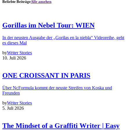
Beliebte Beiträge
Alle ansehen
Gorillas im Nebel Tour: WIEN
In der neusten Ausgabe der „Gorilas en la niebla“ Videoreihe, geht
es dieses Mal
by
Writer Stories
10. Juli 2026
ONE CROISSANT IN PARIS
Über NcFormula kommt der neuste Streifen von Koska und
Freunden
by
Writer Stories
5. Juli 2026
The Mindset of a Graffiti Writer | Easy