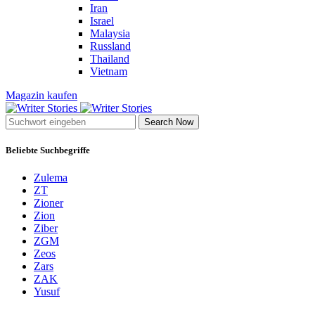
Iran
Israel
Malaysia
Russland
Thailand
Vietnam
Magazin kaufen
Search Now
Beliebte Suchbegriffe
Zulema
ZT
Zioner
Zion
Ziber
ZGM
Zeos
Zars
ZAK
Yusuf