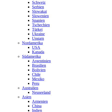
Schweiz
Serbien
Slowakai
Slowenien
Spanien
Tschechien
Türkei
Ukraine
Ungarn
Nordamerika
USA
Kanada
Südamerika
Argentinien
Brasilien
Bolivien
Chile
Mexiko
Peru
Australien
Neuseeland
Asien
Armenien
China
Indien