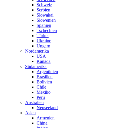
Schweiz
Serbien
Slowakai
Slowenien
Spanien
Tschechien
Türkei
Ukraine
Ungarn
Nordamerika
USA
Kanada
Südamerika
Argentinien
Brasilien
Bolivien
Chile
Mexiko
Peru
Australien
Neuseeland
Asien
Armenien
China