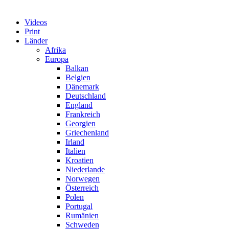
Videos
Print
Länder
Afrika
Europa
Balkan
Belgien
Dänemark
Deutschland
England
Frankreich
Georgien
Griechenland
Irland
Italien
Kroatien
Niederlande
Norwegen
Österreich
Polen
Portugal
Rumänien
Schweden