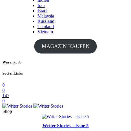
Indien
Iran
Israel
Malaysia
Russland
Thailand
Vietnam
MAGAZIN KAUFEN
Warenkorb
Social Links
0
0
147
0
Shop
Writer Stories – Issue 5