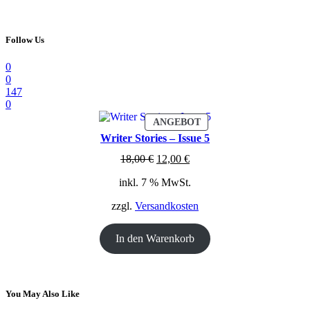
Follow Us
0
0
147
0
PRODUKT
ANGEBOT
IM
Writer Stories – Issue 5
ANGEBOT
Ursprünglicher
Aktueller
18,00
€
12,00
€
Preis
Preis
inkl. 7 % MwSt.
war:
ist:
18,00 €
12,00 €.
zzgl.
Versandkosten
In den Warenkorb
You May Also Like