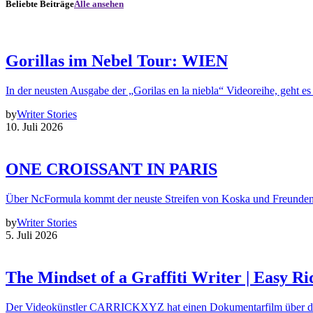
Beliebte Beiträge
Alle ansehen
Gorillas im Nebel Tour: WIEN
In der neusten Ausgabe der „Gorilas en la niebla“ Videoreihe, geht es
by
Writer Stories
10. Juli 2026
ONE CROISSANT IN PARIS
Über NcFormula kommt der neuste Streifen von Koska und Freunde
by
Writer Stories
5. Juli 2026
The Mindset of a Graffiti Writer | Easy Ri
Der Videokünstler CARRICKXYZ hat einen Dokumentarfilm über d