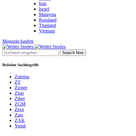
Iran
Israel
Malaysia
Russland
Thailand
Vietnam
Magazin kaufen
Search Now
Beliebte Suchbegriffe
Zulema
ZT
Zioner
Zion
Ziber
ZGM
Zeos
Zars
ZAK
Yusuf