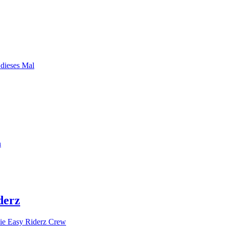
 dieses Mal
n
derz
ie Easy Riderz Crew