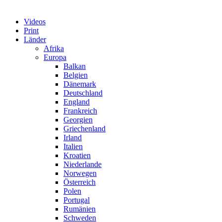
Videos
Print
Länder
Afrika
Europa
Balkan
Belgien
Dänemark
Deutschland
England
Frankreich
Georgien
Griechenland
Irland
Italien
Kroatien
Niederlande
Norwegen
Österreich
Polen
Portugal
Rumänien
Schweden