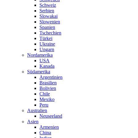
Schweiz
Serbien
Slowakai
Slowenien
Spanien
Tschechien
Türkei
Ukraine
Ungarn
Nordamerika
USA
Kanada
Südamerika
Argentinien
Brasilien
Bolivien
Chile
Mexiko
Peru
Australien
Neuseeland
Asien
Armenien
China