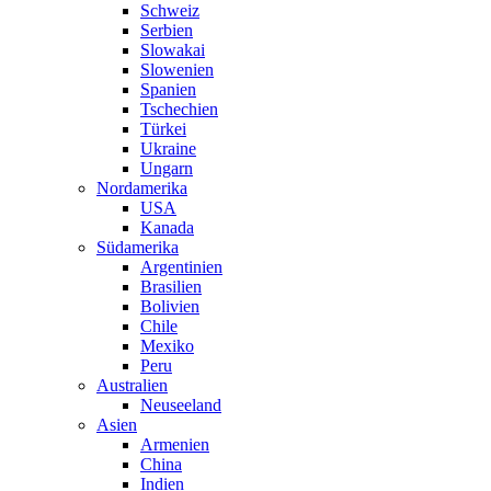
Schweiz
Serbien
Slowakai
Slowenien
Spanien
Tschechien
Türkei
Ukraine
Ungarn
Nordamerika
USA
Kanada
Südamerika
Argentinien
Brasilien
Bolivien
Chile
Mexiko
Peru
Australien
Neuseeland
Asien
Armenien
China
Indien