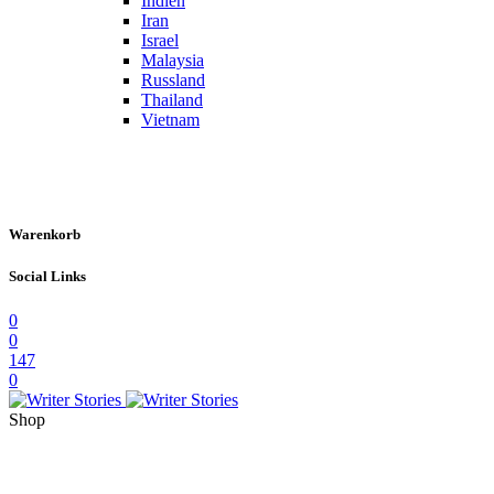
Indien
Iran
Israel
Malaysia
Russland
Thailand
Vietnam
Warenkorb
Social Links
0
0
147
0
Shop