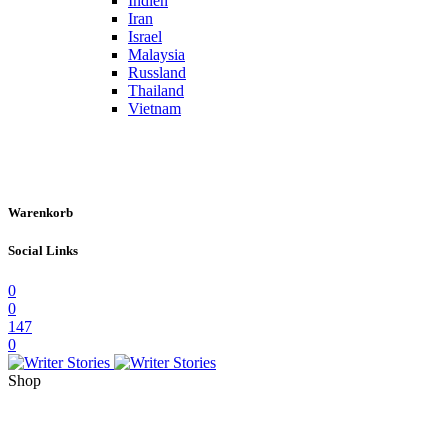
Indien
Iran
Israel
Malaysia
Russland
Thailand
Vietnam
Warenkorb
Social Links
0
0
147
0
Shop