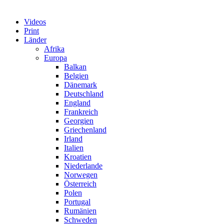
Videos
Print
Länder
Afrika
Europa
Balkan
Belgien
Dänemark
Deutschland
England
Frankreich
Georgien
Griechenland
Irland
Italien
Kroatien
Niederlande
Norwegen
Österreich
Polen
Portugal
Rumänien
Schweden