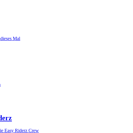
 dieses Mal
n
derz
ie Easy Riderz Crew