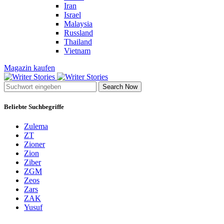
Iran
Israel
Malaysia
Russland
Thailand
Vietnam
Magazin kaufen
Search Now
Beliebte Suchbegriffe
Zulema
ZT
Zioner
Zion
Ziber
ZGM
Zeos
Zars
ZAK
Yusuf