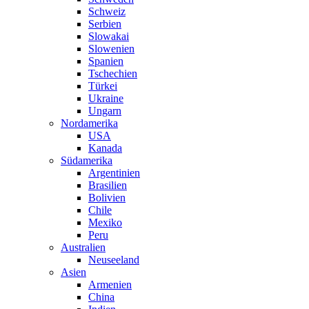
Schweiz
Serbien
Slowakai
Slowenien
Spanien
Tschechien
Türkei
Ukraine
Ungarn
Nordamerika
USA
Kanada
Südamerika
Argentinien
Brasilien
Bolivien
Chile
Mexiko
Peru
Australien
Neuseeland
Asien
Armenien
China