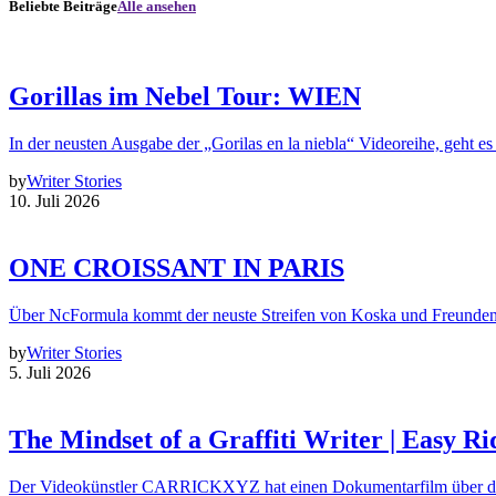
Beliebte Beiträge
Alle ansehen
Gorillas im Nebel Tour: WIEN
In der neusten Ausgabe der „Gorilas en la niebla“ Videoreihe, geht es
by
Writer Stories
10. Juli 2026
ONE CROISSANT IN PARIS
Über NcFormula kommt der neuste Streifen von Koska und Freunde
by
Writer Stories
5. Juli 2026
The Mindset of a Graffiti Writer | Easy Ri
Der Videokünstler CARRICKXYZ hat einen Dokumentarfilm über d