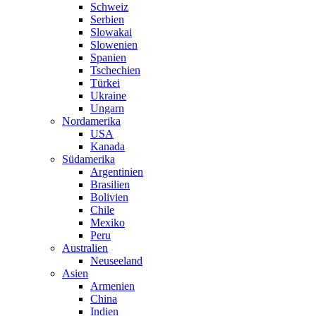
Schweiz
Serbien
Slowakai
Slowenien
Spanien
Tschechien
Türkei
Ukraine
Ungarn
Nordamerika
USA
Kanada
Südamerika
Argentinien
Brasilien
Bolivien
Chile
Mexiko
Peru
Australien
Neuseeland
Asien
Armenien
China
Indien