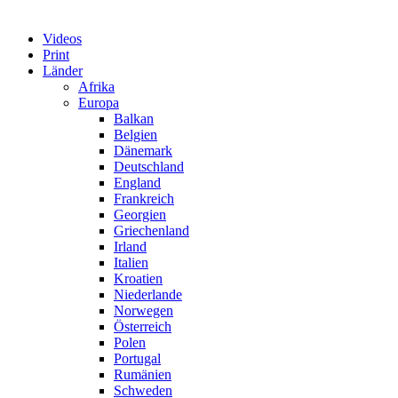
Videos
Print
Länder
Afrika
Europa
Balkan
Belgien
Dänemark
Deutschland
England
Frankreich
Georgien
Griechenland
Irland
Italien
Kroatien
Niederlande
Norwegen
Österreich
Polen
Portugal
Rumänien
Schweden