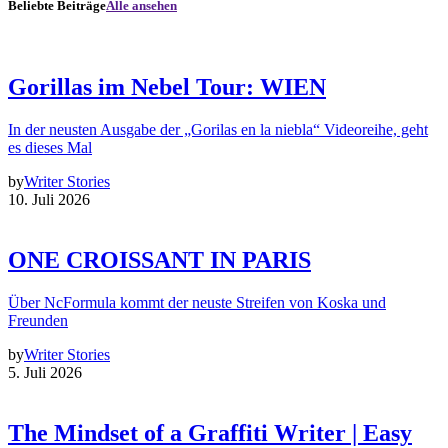
Beliebte Beiträge
Alle ansehen
Gorillas im Nebel Tour: WIEN
In der neusten Ausgabe der „Gorilas en la niebla“ Videoreihe, geht
es dieses Mal
by
Writer Stories
10. Juli 2026
ONE CROISSANT IN PARIS
Über NcFormula kommt der neuste Streifen von Koska und
Freunden
by
Writer Stories
5. Juli 2026
The Mindset of a Graffiti Writer | Easy