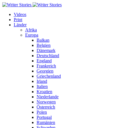
Videos
Print
Länder
Afrika
Europa
Balkan
Belgien
Dänemark
Deutschland
England
Frankreich
Georgien
Griechenland
Irland
Italien
Kroatien
Niederlande
Norwegen
Österreich
Polen
Portugal
Rumänien
Schweden