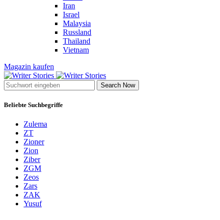
Iran
Israel
Malaysia
Russland
Thailand
Vietnam
Magazin kaufen
Search Now
Beliebte Suchbegriffe
Zulema
ZT
Zioner
Zion
Ziber
ZGM
Zeos
Zars
ZAK
Yusuf