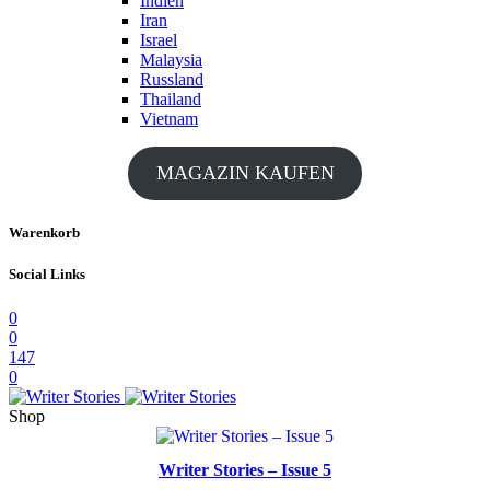
Indien
Iran
Israel
Malaysia
Russland
Thailand
Vietnam
MAGAZIN KAUFEN
Warenkorb
Social Links
0
0
147
0
Shop
Writer Stories – Issue 5