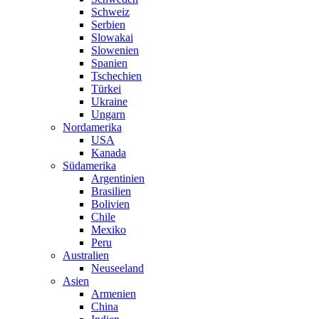
Schweiz
Serbien
Slowakai
Slowenien
Spanien
Tschechien
Türkei
Ukraine
Ungarn
Nordamerika
USA
Kanada
Südamerika
Argentinien
Brasilien
Bolivien
Chile
Mexiko
Peru
Australien
Neuseeland
Asien
Armenien
China