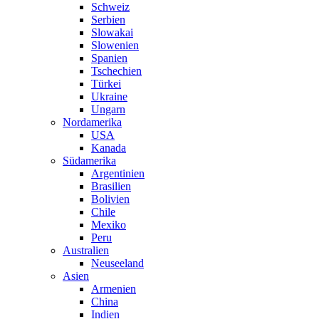
Schweiz
Serbien
Slowakai
Slowenien
Spanien
Tschechien
Türkei
Ukraine
Ungarn
Nordamerika
USA
Kanada
Südamerika
Argentinien
Brasilien
Bolivien
Chile
Mexiko
Peru
Australien
Neuseeland
Asien
Armenien
China
Indien