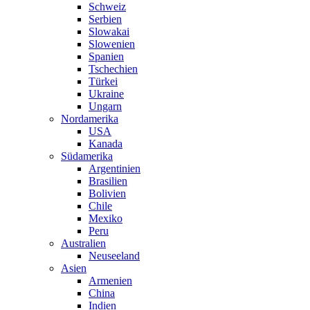
Schweiz
Serbien
Slowakai
Slowenien
Spanien
Tschechien
Türkei
Ukraine
Ungarn
Nordamerika
USA
Kanada
Südamerika
Argentinien
Brasilien
Bolivien
Chile
Mexiko
Peru
Australien
Neuseeland
Asien
Armenien
China
Indien