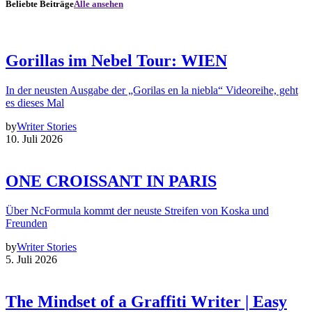
Beliebte Beiträge
Alle ansehen
Gorillas im Nebel Tour: WIEN
In der neusten Ausgabe der „Gorilas en la niebla“ Videoreihe, geht
es dieses Mal
by
Writer Stories
10. Juli 2026
ONE CROISSANT IN PARIS
Über NcFormula kommt der neuste Streifen von Koska und
Freunden
by
Writer Stories
5. Juli 2026
The Mindset of a Graffiti Writer | Easy