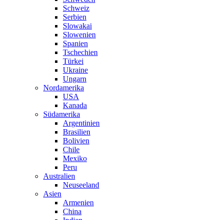
Schweiz
Serbien
Slowakai
Slowenien
Spanien
Tschechien
Türkei
Ukraine
Ungarn
Nordamerika
USA
Kanada
Südamerika
Argentinien
Brasilien
Bolivien
Chile
Mexiko
Peru
Australien
Neuseeland
Asien
Armenien
China