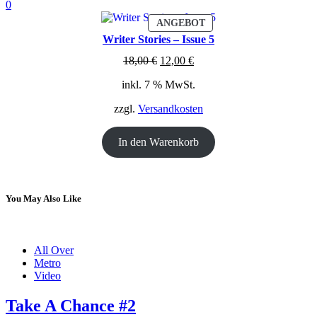
0
PRODUKT
ANGEBOT
IM
Writer Stories – Issue 5
ANGEBOT
Ursprünglicher
Aktueller
18,00
€
12,00
€
Preis
Preis
inkl. 7 % MwSt.
war:
ist:
18,00 €
12,00 €.
zzgl.
Versandkosten
In den Warenkorb
You May Also Like
All Over
Metro
Video
Take A Chance #2