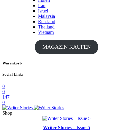
Indien
Iran
Israel
Malaysia
Russland
Thailand
Vietnam
MAGAZIN KAUFEN
Warenkorb
Social Links
0
0
147
0
Shop
Writer Stories – Issue 5