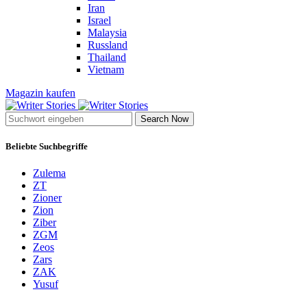
Iran
Israel
Malaysia
Russland
Thailand
Vietnam
Magazin kaufen
Search Now
Beliebte Suchbegriffe
Zulema
ZT
Zioner
Zion
Ziber
ZGM
Zeos
Zars
ZAK
Yusuf