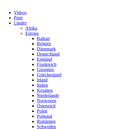
Videos
Print
Länder
Afrika
Europa
Balkan
Belgien
Dänemark
Deutschland
England
Frankreich
Georgien
Griechenland
Irland
Italien
Kroatien
Niederlande
Norwegen
Österreich
Polen
Portugal
Rumänien
Schweden