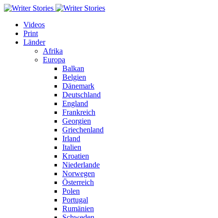
Videos
Print
Länder
Afrika
Europa
Balkan
Belgien
Dänemark
Deutschland
England
Frankreich
Georgien
Griechenland
Irland
Italien
Kroatien
Niederlande
Norwegen
Österreich
Polen
Portugal
Rumänien
Schweden