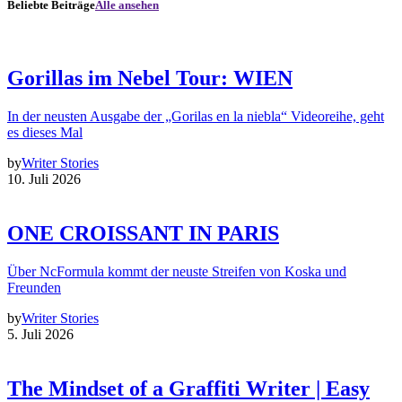
Beliebte Beiträge
Alle ansehen
Gorillas im Nebel Tour: WIEN
In der neusten Ausgabe der „Gorilas en la niebla“ Videoreihe, geht
es dieses Mal
by
Writer Stories
10. Juli 2026
ONE CROISSANT IN PARIS
Über NcFormula kommt der neuste Streifen von Koska und
Freunden
by
Writer Stories
5. Juli 2026
The Mindset of a Graffiti Writer | Easy