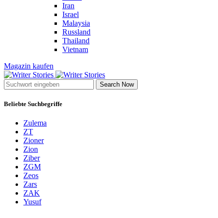
Iran
Israel
Malaysia
Russland
Thailand
Vietnam
Magazin kaufen
Search Now
Beliebte Suchbegriffe
Zulema
ZT
Zioner
Zion
Ziber
ZGM
Zeos
Zars
ZAK
Yusuf