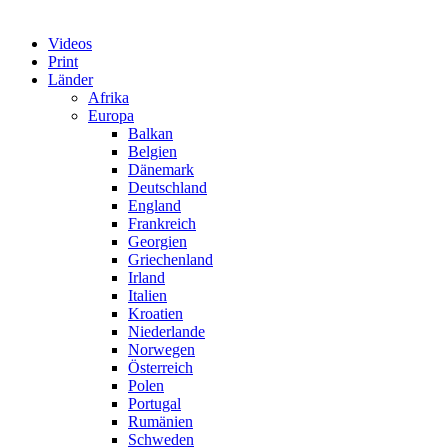
Videos
Print
Länder
Afrika
Europa
Balkan
Belgien
Dänemark
Deutschland
England
Frankreich
Georgien
Griechenland
Irland
Italien
Kroatien
Niederlande
Norwegen
Österreich
Polen
Portugal
Rumänien
Schweden