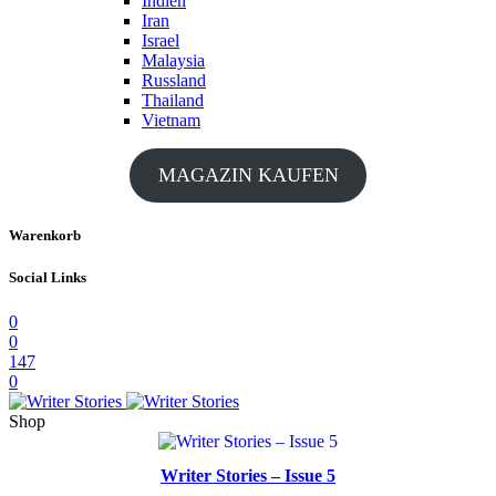
Indien
Iran
Israel
Malaysia
Russland
Thailand
Vietnam
MAGAZIN KAUFEN
Warenkorb
Social Links
0
0
147
0
Shop
Writer Stories – Issue 5