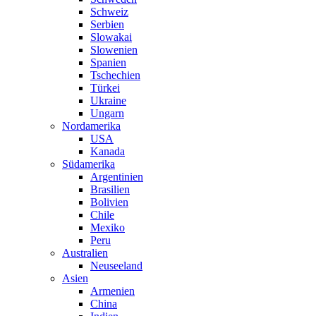
Schweiz
Serbien
Slowakai
Slowenien
Spanien
Tschechien
Türkei
Ukraine
Ungarn
Nordamerika
USA
Kanada
Südamerika
Argentinien
Brasilien
Bolivien
Chile
Mexiko
Peru
Australien
Neuseeland
Asien
Armenien
China