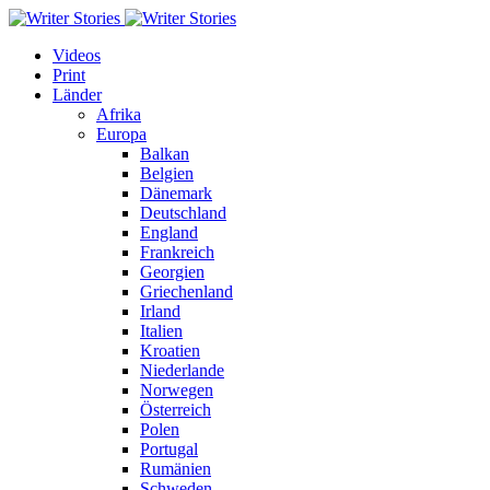
Videos
Print
Länder
Afrika
Europa
Balkan
Belgien
Dänemark
Deutschland
England
Frankreich
Georgien
Griechenland
Irland
Italien
Kroatien
Niederlande
Norwegen
Österreich
Polen
Portugal
Rumänien
Schweden