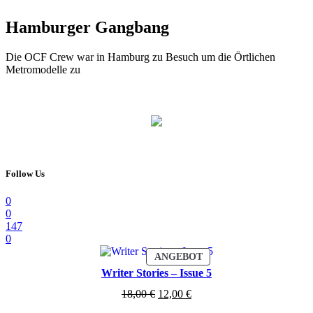
Hamburger Gangbang
Die OCF Crew war in Hamburg zu Besuch um die Örtlichen
Metromodelle zu
Follow Us
0
0
147
0
PRODUKT
ANGEBOT
IM
Writer Stories – Issue 5
ANGEBOT
Ursprünglicher
Aktueller
18,00
€
12,00
€
Preis
Preis