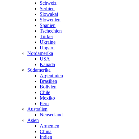
Schweiz
Serbien
Slowakai
Slowenien
Spanien
Tschechien
Türkei
Ukraine
Ungarn
Nordamerika
USA
Kanada
Südamerika
Argentinien
Brasilien
Bolivien
Chile
Mexiko
Peru
Australien
Neuseeland
Asien
Armenien
China
Indien