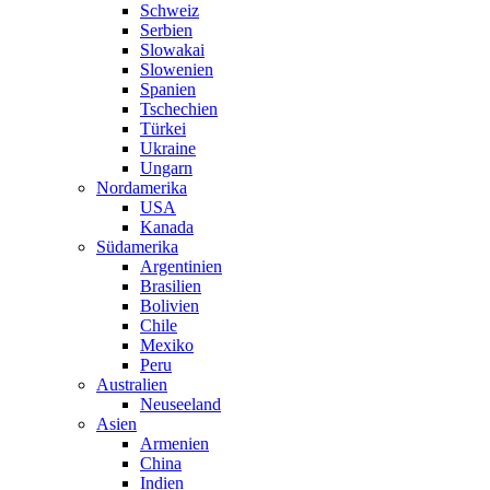
Schweiz
Serbien
Slowakai
Slowenien
Spanien
Tschechien
Türkei
Ukraine
Ungarn
Nordamerika
USA
Kanada
Südamerika
Argentinien
Brasilien
Bolivien
Chile
Mexiko
Peru
Australien
Neuseeland
Asien
Armenien
China
Indien