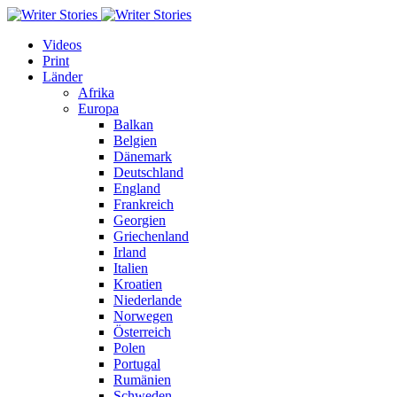
Videos
Print
Länder
Afrika
Europa
Balkan
Belgien
Dänemark
Deutschland
England
Frankreich
Georgien
Griechenland
Irland
Italien
Kroatien
Niederlande
Norwegen
Österreich
Polen
Portugal
Rumänien
Schweden