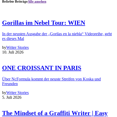
Beliebte Beiträge
Alle ansehen
Gorillas im Nebel Tour: WIEN
In der neusten Ausgabe der „Gorilas en la niebla“ Videoreihe, geht
es dieses Mal
by
Writer Stories
10. Juli 2026
ONE CROISSANT IN PARIS
Über NcFormula kommt der neuste Streifen von Koska und
Freunden
by
Writer Stories
5. Juli 2026
The Mindset of a Graffiti Writer | Easy