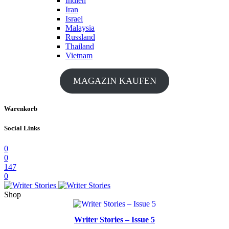
Indien
Iran
Israel
Malaysia
Russland
Thailand
Vietnam
MAGAZIN KAUFEN
Warenkorb
Social Links
0
0
147
0
Shop
Writer Stories – Issue 5