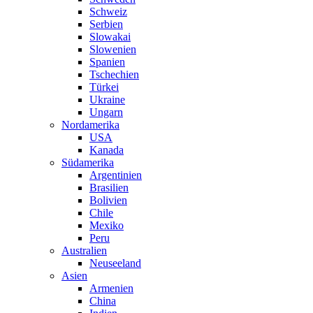
Schweiz
Serbien
Slowakai
Slowenien
Spanien
Tschechien
Türkei
Ukraine
Ungarn
Nordamerika
USA
Kanada
Südamerika
Argentinien
Brasilien
Bolivien
Chile
Mexiko
Peru
Australien
Neuseeland
Asien
Armenien
China