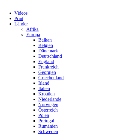
Videos
Print
Länder
Afrika
Europa
Balkan
Belgien
Dänemark
Deutschland
England
Frankreich
Georgien
Griechenland
Irland
Italien
Kroatien
Niederlande
Norwegen
Österreich
Polen
Portugal
Rumänien
Schweden