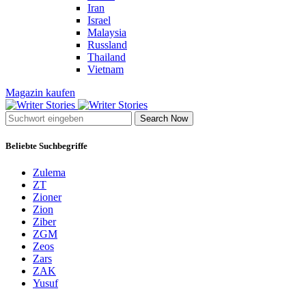
Iran
Israel
Malaysia
Russland
Thailand
Vietnam
Magazin kaufen
Search Now
Beliebte Suchbegriffe
Zulema
ZT
Zioner
Zion
Ziber
ZGM
Zeos
Zars
ZAK
Yusuf