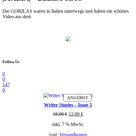
Die GORILAS waren in Italien unterwegs und haben ein schönes
Video aus dem
Follow Us
0
0
147
0
PRODUKT
ANGEBOT
IM
Writer Stories – Issue 5
ANGEBOT
Ursprünglicher
Aktueller
18,00
€
12,00
€
Preis
Preis
inkl. 7 % MwSt.
war:
ist:
18,00 €
12,00 €.
zzgl.
Versandkosten