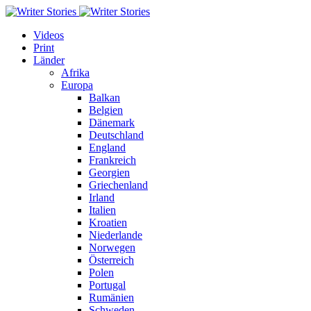
Videos
Print
Länder
Afrika
Europa
Balkan
Belgien
Dänemark
Deutschland
England
Frankreich
Georgien
Griechenland
Irland
Italien
Kroatien
Niederlande
Norwegen
Österreich
Polen
Portugal
Rumänien
Schweden