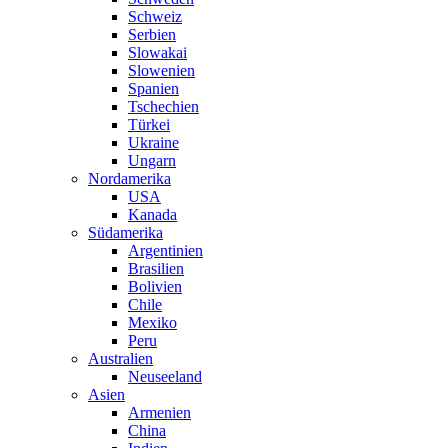
Schweiz
Serbien
Slowakai
Slowenien
Spanien
Tschechien
Türkei
Ukraine
Ungarn
Nordamerika
USA
Kanada
Südamerika
Argentinien
Brasilien
Bolivien
Chile
Mexiko
Peru
Australien
Neuseeland
Asien
Armenien
China