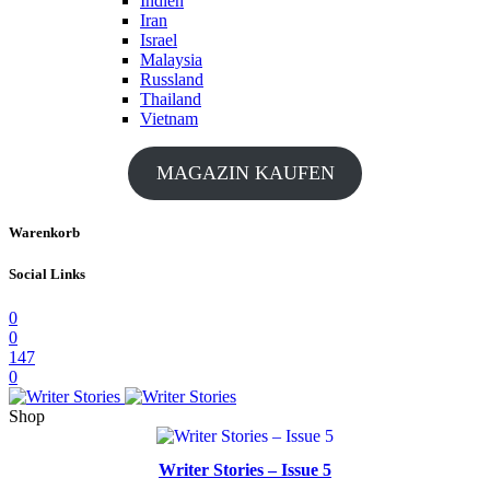
Indien
Iran
Israel
Malaysia
Russland
Thailand
Vietnam
MAGAZIN KAUFEN
Warenkorb
Social Links
0
0
147
0
Shop
Writer Stories – Issue 5