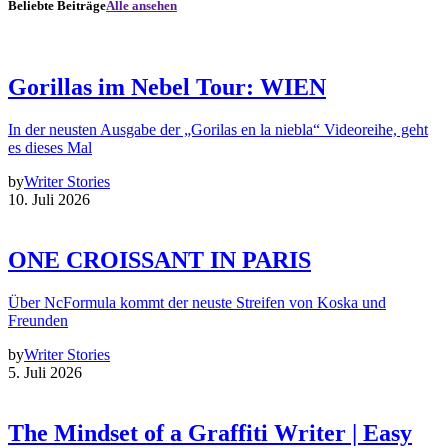
Beliebte Beiträge
Alle ansehen
Gorillas im Nebel Tour: WIEN
In der neusten Ausgabe der „Gorilas en la niebla“ Videoreihe, geht
es dieses Mal
by
Writer Stories
10. Juli 2026
ONE CROISSANT IN PARIS
Über NcFormula kommt der neuste Streifen von Koska und
Freunden
by
Writer Stories
5. Juli 2026
The Mindset of a Graffiti Writer | Easy