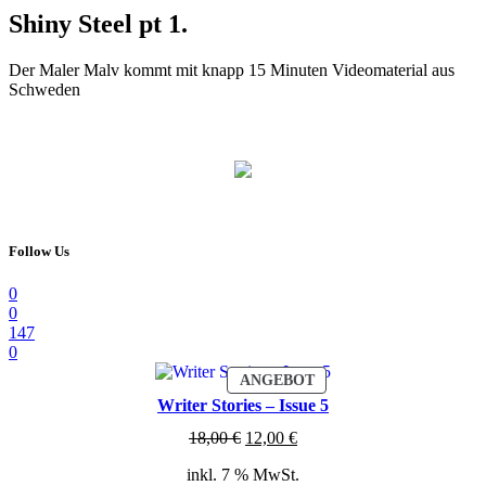
Shiny Steel pt 1.
Der Maler Malv kommt mit knapp 15 Minuten Videomaterial aus
Schweden
Follow Us
0
0
147
0
PRODUKT
ANGEBOT
IM
Writer Stories – Issue 5
ANGEBOT
Ursprünglicher
Aktueller
18,00
€
12,00
€
Preis
Preis
inkl. 7 % MwSt.
war:
ist: