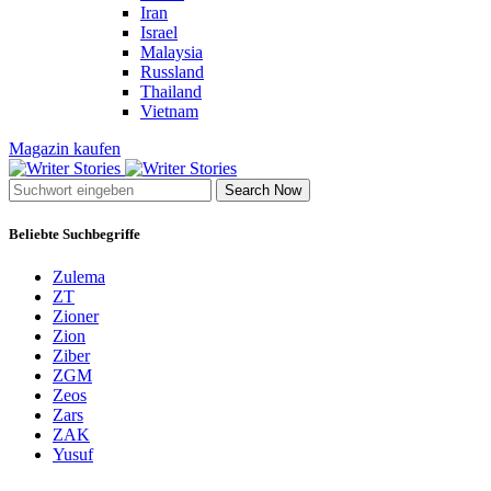
Iran
Israel
Malaysia
Russland
Thailand
Vietnam
Magazin kaufen
Search Now
Beliebte Suchbegriffe
Zulema
ZT
Zioner
Zion
Ziber
ZGM
Zeos
Zars
ZAK
Yusuf