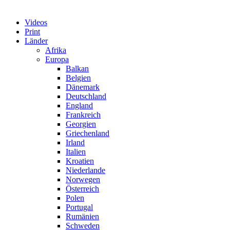
Videos
Print
Länder
Afrika
Europa
Balkan
Belgien
Dänemark
Deutschland
England
Frankreich
Georgien
Griechenland
Irland
Italien
Kroatien
Niederlande
Norwegen
Österreich
Polen
Portugal
Rumänien
Schweden