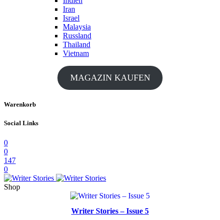
Indien
Iran
Israel
Malaysia
Russland
Thailand
Vietnam
MAGAZIN KAUFEN
Warenkorb
Social Links
0
0
147
0
Shop
Writer Stories – Issue 5