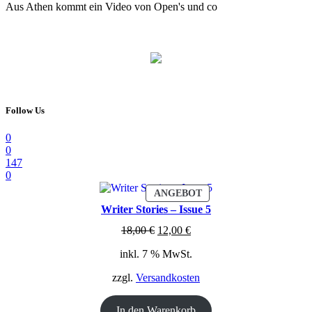
Aus Athen kommt ein Video von Open's und co
Follow Us
0
0
147
0
PRODUKT
ANGEBOT
IM
Writer Stories – Issue 5
ANGEBOT
Ursprünglicher
Aktueller
18,00
€
12,00
€
Preis
Preis
inkl. 7 % MwSt.
war:
ist:
18,00 €
12,00 €.
zzgl.
Versandkosten
In den Warenkorb