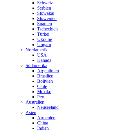
Schweiz
Serbien
Slowakai
Slowenien
Spanien
Tschechien
Türkei
Ukraine
Ungarn
Nordamerika
USA
Kanada
Südamerika
Argentinien
Brasilien
Bolivien
Chile
Mexiko
Peru
Australien
Neuseeland
Asien
Armenien
China
Indien