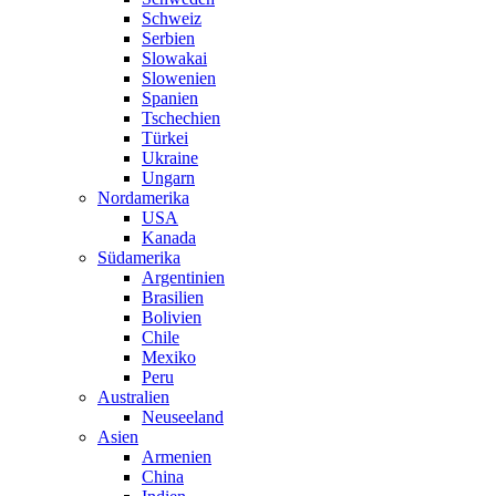
Schweiz
Serbien
Slowakai
Slowenien
Spanien
Tschechien
Türkei
Ukraine
Ungarn
Nordamerika
USA
Kanada
Südamerika
Argentinien
Brasilien
Bolivien
Chile
Mexiko
Peru
Australien
Neuseeland
Asien
Armenien
China