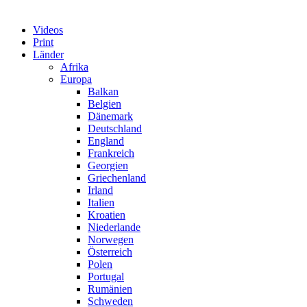
Videos
Print
Länder
Afrika
Europa
Balkan
Belgien
Dänemark
Deutschland
England
Frankreich
Georgien
Griechenland
Irland
Italien
Kroatien
Niederlande
Norwegen
Österreich
Polen
Portugal
Rumänien
Schweden