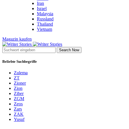
Iran
Israel
Malaysia
Russland
Thailand
Vietnam
Magazin kaufen
Search Now
Beliebte Suchbegriffe
Zulema
ZT
Zioner
Zion
Ziber
ZGM
Zeos
Zars
ZAK
Yusuf