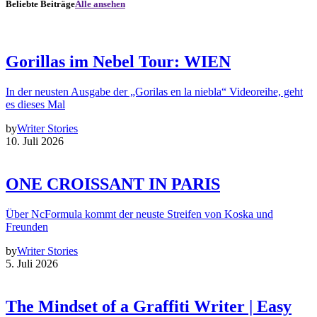
Beliebte Beiträge
Alle ansehen
Gorillas im Nebel Tour: WIEN
In der neusten Ausgabe der „Gorilas en la niebla“ Videoreihe, geht
es dieses Mal
by
Writer Stories
10. Juli 2026
ONE CROISSANT IN PARIS
Über NcFormula kommt der neuste Streifen von Koska und
Freunden
by
Writer Stories
5. Juli 2026
The Mindset of a Graffiti Writer | Easy