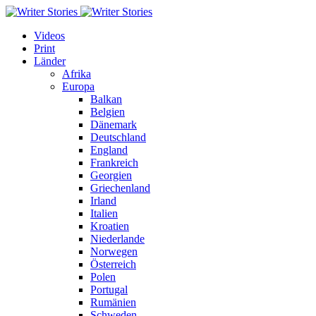
Videos
Print
Länder
Afrika
Europa
Balkan
Belgien
Dänemark
Deutschland
England
Frankreich
Georgien
Griechenland
Irland
Italien
Kroatien
Niederlande
Norwegen
Österreich
Polen
Portugal
Rumänien
Schweden